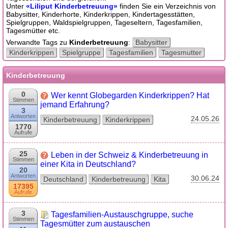
Unter
«Liliput Kinderbetreuung»
finden Sie ein Verzeichnis von
Babysitter, Kinderhorte, Kinderkrippen, Kindertagesstätten,
Spielgruppen, Waldspielgruppen, Tageseltern, Tagesfamilien,
Tagesmütter etc.
Verwandte Tags zu
Kinderbetreuung
:
Babysitter
Kinderkrippen
Spielgruppe
Tagesfamilien
Tagesmutter
Kinderbetreuung
0
Wer kennt Globegarden Kinderkrippen? Hat
Stimmen
jemand Erfahrung?
3
Antworten
24.05.26
Kinderbetreuung
Kinderkrippen
1770
Aufrufe
25
Leben in der Schweiz & Kinderbetreuung in
Stimmen
einer Kita in Deutschland?
20
Antworten
30.06.24
Deutschland
Kinderbetreuung
Kita
17395
Aufrufe
3
Tagesfamilien-Austauschgruppe, suche
Stimmen
Tagesmütter zum austauschen