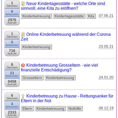
1
Neue Kindertagesstätte - welche Orte sind
Stimmen
sinnvoll, eine Kita zu eröffnen?
6
Antworten
07.06.21
Kinderbetreuung
Kindertagesstätte
Kita
2976
Aufrufe
1
Online Kinderbetreuung während der Corona
Stimmen
Zeit
5
Antworten
23.05.21
Kinderbetreuung
716
Aufrufe
8
Kinderbetreuung Grosseltern - wie viel
Stimmen
finanzielle Entschädigung?
21
Antworten
24.01.20
Grosseltern
Kinderbetreuung
9458
Aufrufe
6
Kinderbetreuung zu Hause - Rettungsanker für
Stimmen
Eltern in der Not
3
Antworten
08.12.19
Eltern
Kinderbetreuung
Nothilfe
2333
Aufrufe