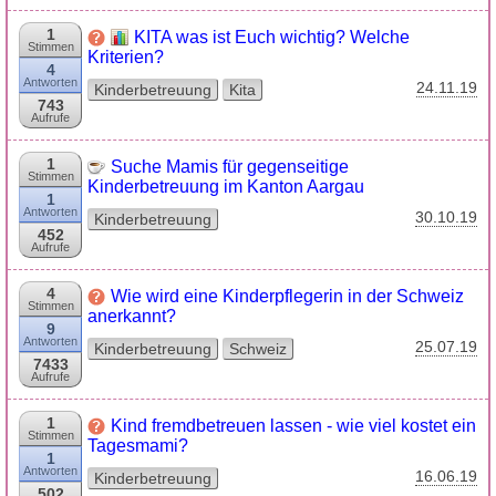
1
KITA was ist Euch wichtig? Welche
Stimmen
Kriterien?
4
Antworten
24.11.19
Kinderbetreuung
Kita
743
Aufrufe
1
Suche Mamis für gegenseitige
Stimmen
Kinderbetreuung im Kanton Aargau
1
Antworten
30.10.19
Kinderbetreuung
452
Aufrufe
4
Wie wird eine Kinderpflegerin in der Schweiz
Stimmen
anerkannt?
9
Antworten
25.07.19
Kinderbetreuung
Schweiz
7433
Aufrufe
1
Kind fremdbetreuen lassen - wie viel kostet ein
Stimmen
Tagesmami?
1
Antworten
16.06.19
Kinderbetreuung
502