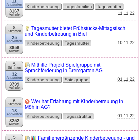
11
Antworten
Kinderbetreuung
Tagesfamilien
Tagesmutter
3167
11.11.22
Aufrufe
8
Tagesmutter bietet Frühstücks-Mittagstisch
Stimmen
und Kinderbetreuung in Biel
25
Antworten
10.11.22
Kinderbetreuung
Tagesmutter
3856
Aufrufe
5
Mithilfe Projekt Spielgruppe mit
Stimmen
Sprachförderung in Bremgarten AG
32
Antworten
01.11.22
Kinderbetreuung
Spielgruppe
3799
Aufrufe
6
Wer hat Erfahrung mit Kinderbetreuung in
Stimmen
Möhlin AG?
13
Antworten
01.11.22
Kinderbetreuung
Tagesstruktur
3252
Aufrufe
5
Familienergänzende Kinderbetreuung - und