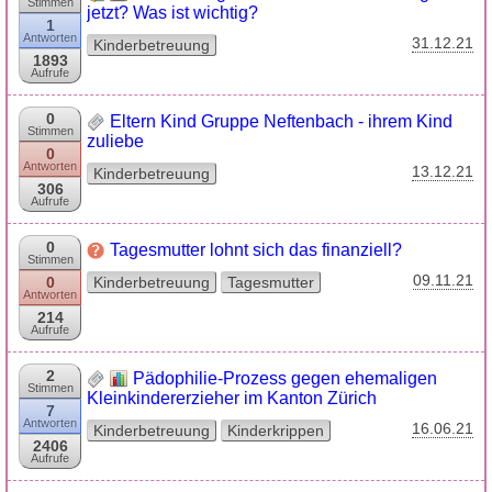
Stimmen
jetzt? Was ist wichtig?
1
Antworten
31.12.21
Kinderbetreuung
1893
Aufrufe
0
Eltern Kind Gruppe Neftenbach - ihrem Kind
Stimmen
zuliebe
0
Antworten
13.12.21
Kinderbetreuung
306
Aufrufe
0
Tagesmutter lohnt sich das finanziell?
Stimmen
09.11.21
0
Kinderbetreuung
Tagesmutter
Antworten
214
Aufrufe
2
Pädophilie-Prozess gegen ehemaligen
Stimmen
Kleinkindererzieher im Kanton Zürich
7
Antworten
16.06.21
Kinderbetreuung
Kinderkrippen
2406
Aufrufe