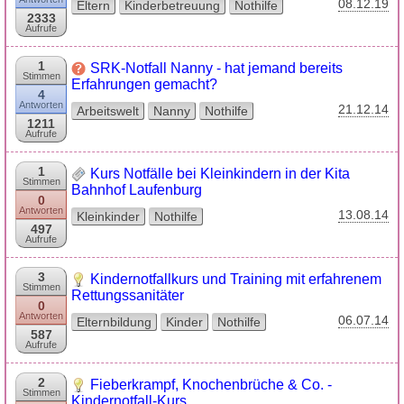
08.12.19
Eltern
Kinderbetreuung
Nothilfe
2333
Aufrufe
1
SRK-Notfall Nanny - hat jemand bereits
Stimmen
Erfahrungen gemacht?
4
Antworten
21.12.14
Arbeitswelt
Nanny
Nothilfe
1211
Aufrufe
1
Kurs Notfälle bei Kleinkindern in der Kita
Stimmen
Bahnhof Laufenburg
0
Antworten
13.08.14
Kleinkinder
Nothilfe
497
Aufrufe
3
Kindernotfallkurs und Training mit erfahrenem
Stimmen
Rettungssanitäter
0
Antworten
06.07.14
Elternbildung
Kinder
Nothilfe
587
Aufrufe
2
Fieberkrampf, Knochenbrüche & Co. -
Stimmen
Kindernotfall-Kurs