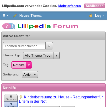
Lilipedia.com verwendet Cookies.
Mehr erfahren
Schliessen
≡
Neues Thema
Login
Aktive Suchfilter
Thema Typ
Alle Thema Typen
Tag
Nothilfe
Sortierung
Aktiv
Nothilfe
6
Kinderbetreuung zu Hause - Rettungsanker für
Stimmen
Eltern in der Not
3
Antworten