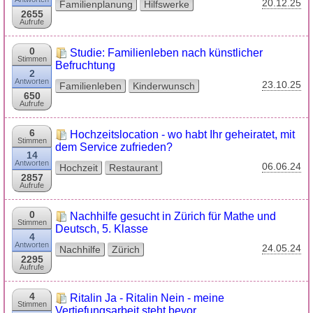
20.12.25
Familienplanung
Hilfswerke
2655
Aufrufe
0
Studie: Familienleben nach künstlicher
Stimmen
Befruchtung
2
Antworten
23.10.25
Familienleben
Kinderwunsch
650
Aufrufe
6
Hochzeitslocation - wo habt Ihr geheiratet, mit
Stimmen
dem Service zufrieden?
14
Antworten
06.06.24
Hochzeit
Restaurant
2857
Aufrufe
0
Nachhilfe gesucht in Zürich für Mathe und
Stimmen
Deutsch, 5. Klasse
4
Antworten
24.05.24
Nachhilfe
Zürich
2295
Aufrufe
4
Ritalin Ja - Ritalin Nein - meine
Stimmen
Vertiefungsarbeit steht bevor