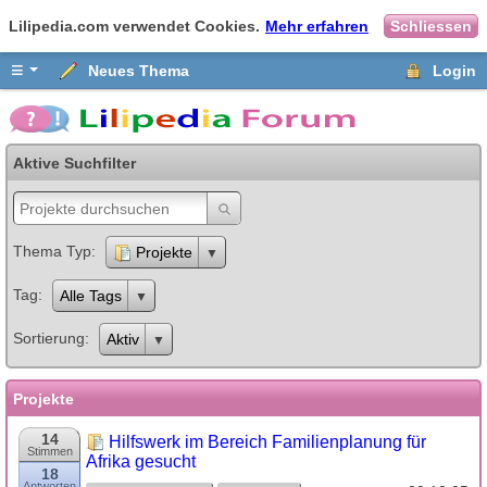
Lilipedia.com verwendet Cookies.
Mehr erfahren
Schliessen
≡
Neues Thema
Login
Aktive Suchfilter
Thema Typ
Projekte
Tag
Alle Tags
Sortierung
Aktiv
Projekte
14
Hilfswerk im Bereich Familienplanung für
Stimmen
Afrika gesucht
18
Antworten