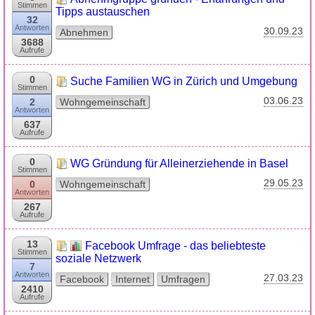
Stimmen
Tipps austauschen
32
Antworten
30.09.23
Abnehmen
3688
Aufrufe
0
Suche Familien WG in Zürich und Umgebung
Stimmen
03.06.23
2
Wohngemeinschaft
Antworten
637
Aufrufe
0
WG Gründung für Alleinerziehende in Basel
Stimmen
29.05.23
0
Wohngemeinschaft
Antworten
267
Aufrufe
13
Facebook Umfrage - das beliebteste
Stimmen
soziale Netzwerk
7
Antworten
27.03.23
Facebook
Internet
Umfragen
2410
Aufrufe