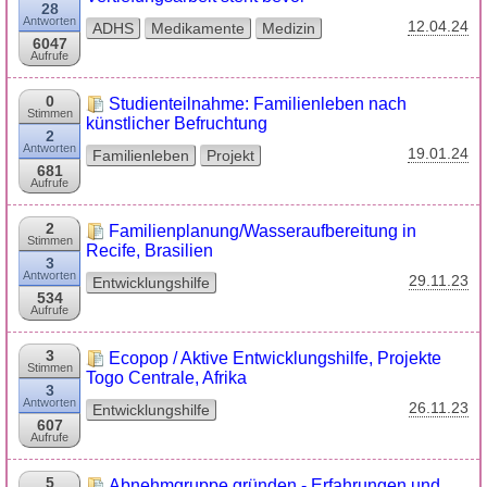
28
Antworten
12.04.24
ADHS
Medikamente
Medizin
6047
Aufrufe
0
Studienteilnahme: Familienleben nach
Stimmen
künstlicher Befruchtung
2
Antworten
19.01.24
Familienleben
Projekt
681
Aufrufe
2
Familienplanung/Wasseraufbereitung in
Stimmen
Recife, Brasilien
3
Antworten
29.11.23
Entwicklungshilfe
534
Aufrufe
3
Ecopop / Aktive Entwicklungshilfe, Projekte
Stimmen
Togo Centrale, Afrika
3
Antworten
26.11.23
Entwicklungshilfe
607
Aufrufe
5
Abnehmgruppe gründen - Erfahrungen und