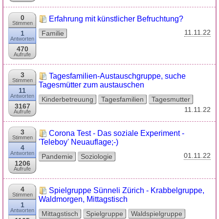
0
Erfahrung mit künstlicher Befruchtung?
Stimmen
11.11.22
1
Familie
Antworten
470
Aufrufe
3
Tagesfamilien-Austauschgruppe, suche
Stimmen
Tagesmütter zum austauschen
11
Antworten
Kinderbetreuung
Tagesfamilien
Tagesmutter
3167
11.11.22
Aufrufe
3
Corona Test - Das soziale Experiment -
Stimmen
'Teleboy' Neuauflage;-)
4
Antworten
01.11.22
Pandemie
Soziologie
1206
Aufrufe
4
Spielgruppe Sünneli Zürich - Krabbelgruppe,
Stimmen
Waldmorgen, Mittagstisch
1
Antworten
Mittagstisch
Spielgruppe
Waldspielgruppe