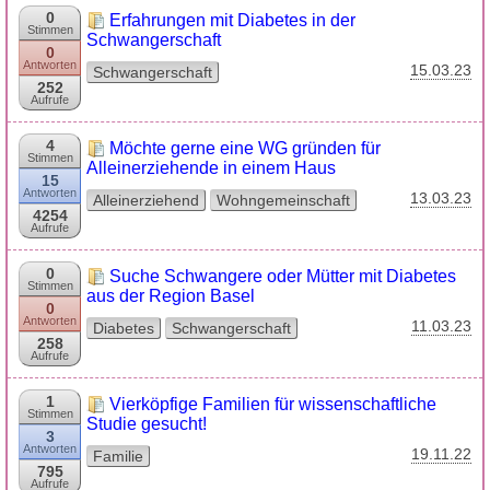
0
Erfahrungen mit Diabetes in der
Stimmen
Schwangerschaft
0
Antworten
15.03.23
Schwangerschaft
252
Aufrufe
4
Möchte gerne eine WG gründen für
Stimmen
Alleinerziehende in einem Haus
15
Antworten
13.03.23
Alleinerziehend
Wohngemeinschaft
4254
Aufrufe
0
Suche Schwangere oder Mütter mit Diabetes
Stimmen
aus der Region Basel
0
Antworten
11.03.23
Diabetes
Schwangerschaft
258
Aufrufe
1
Vierköpfige Familien für wissenschaftliche
Stimmen
Studie gesucht!
3
Antworten
19.11.22
Familie
795
Aufrufe