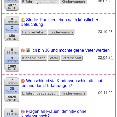
08.07.26
Erfahrungsaustausch
Kinderwunsch
4077
Aufrufe
0
Studie: Familienleben nach künstlicher
Stimmen
Befruchtung
2
Antworten
23.10.25
Familienleben
Kinderwunsch
650
Aufrufe
0
Ich bin 30 und möchte gerne Vater werden
Stimmen
22.04.24
9
Kinderwunsch
Vater
Vaterschaft
Antworten
1069
Aufrufe
7
Wunschkind via Kinderwunschklinik - hat
Stimmen
jemand damit Erfahrungen?
25
Antworten
09.11.22
Erfahrungsaustausch
Kinderwunsch
4825
Aufrufe
6
Fragen an Frauen, definitiv ohne
Stimmen
Kinderwunsch?