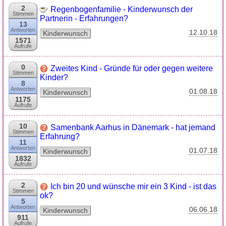
2
Regenbogenfamilie - Kinderwunsch der
Stimmen
Partnerin - Erfahrungen?
13
Antworten
12.10.18
Kinderwunsch
1571
Aufrufe
0
Zweites Kind - Gründe für oder gegen weitere
Stimmen
Kinder?
8
Antworten
01.08.18
Kinderwunsch
1175
Aufrufe
10
Samenbank Aarhus in Dänemark - hat jemand
Stimmen
Erfahrung?
11
Antworten
01.07.18
Kinderwunsch
1832
Aufrufe
2
Ich bin 20 und wünsche mir ein 3 Kind - ist das
Stimmen
ok?
5
Antworten
06.06.18
Kinderwunsch
911
Aufrufe