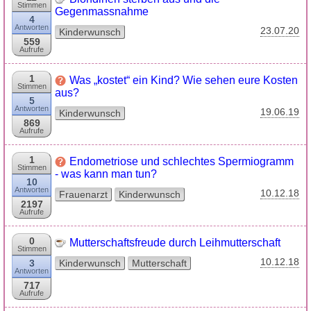
Stimmen
Gegenmassnahme
4
Antworten
23.07.20
Kinderwunsch
559
Aufrufe
1
Was „kostet“ ein Kind? Wie sehen eure Kosten
Stimmen
aus?
5
Antworten
19.06.19
Kinderwunsch
869
Aufrufe
1
Endometriose und schlechtes Spermiogramm
Stimmen
- was kann man tun?
10
Antworten
10.12.18
Frauenarzt
Kinderwunsch
2197
Aufrufe
0
Mutterschaftsfreude durch Leihmutterschaft
Stimmen
10.12.18
3
Kinderwunsch
Mutterschaft
Antworten
717
Aufrufe