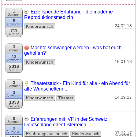
1
Eizellspende Erfahrung - die moderne
Stimmen
Reproduktionsmedizin
5
Antworten
24.02.18
Kinderwunsch
711
Aufrufe
3
Möchte schwanger werden - was hat euch
Stimmen
geholfen?
13
Antworten
16.01.18
Kinderwunsch
2016
Aufrufe
3
Theaterstück - Ein Kind für alle - ein Abend für
Stimmen
alle Wunscheltern...
3
Antworten
14.09.17
Kinderwunsch
Theater
1038
Aufrufe
0
Erfahrungen mit IVF in der Schweiz,
Stimmen
Deutschland oder Österreich
9
Antworten
07.02.17
Erfahrungsaustausch
Kinderwunsch