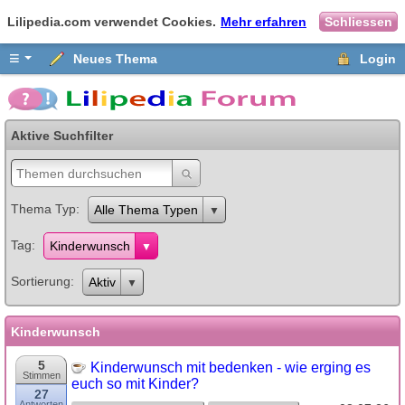
Lilipedia.com verwendet Cookies.
Mehr erfahren
Schliessen
≡
Neues Thema
Login
Aktive Suchfilter
Thema Typ
Alle Thema Typen
Tag
Kinderwunsch
Sortierung
Aktiv
Kinderwunsch
5
Kinderwunsch mit bedenken - wie erging es
Stimmen
euch so mit Kinder?
27
Antworten