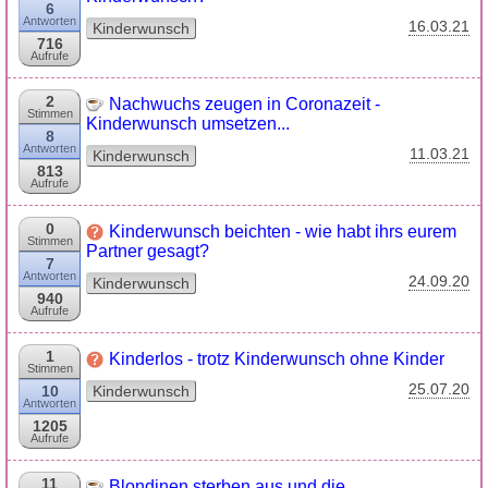
6
Antworten
16.03.21
Kinderwunsch
716
Aufrufe
2
Nachwuchs zeugen in Coronazeit -
Stimmen
Kinderwunsch umsetzen...
8
Antworten
11.03.21
Kinderwunsch
813
Aufrufe
0
Kinderwunsch beichten - wie habt ihrs eurem
Stimmen
Partner gesagt?
7
Antworten
24.09.20
Kinderwunsch
940
Aufrufe
1
Kinderlos - trotz Kinderwunsch ohne Kinder
Stimmen
25.07.20
10
Kinderwunsch
Antworten
1205
Aufrufe
11
Blondinen sterben aus und die