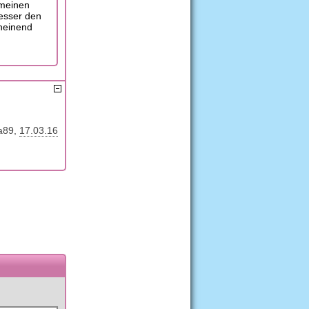
 meinen
esser den
cheinend
a89
17.03.16