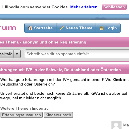
Lilipedia.com verwendet Cookies.
Mehr erfahren
Schliessen
Startseite
Neues Thema
Login
es Thema - anonym und ohne Registrierung
alltalk
ahrungen mit IVF in der Schweiz, Deutschland oder Österreich
Wer hat gute Erfahrungen mit der IVF gemacht in einer KiWu Klinik in 
Deutschland oder Österreich?
Unverheiratet und beide noch keine 25 Jahre alt. KiWu ist da aber auf
wege, bei mir leider nicht möglich.
Weitere Themen finden zu
Erfahrungsaustausch
Kinderwunsch
Ma