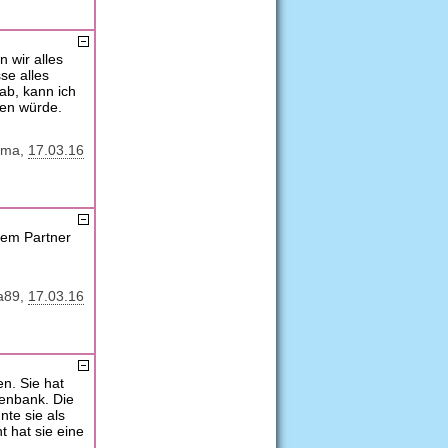
 wir alles
se alles
ab, kann ich
en würde.
ma
17.03.16
inem Partner
a89
17.03.16
n. Sie hat
menbank. Die
te sie als
ht hat sie eine