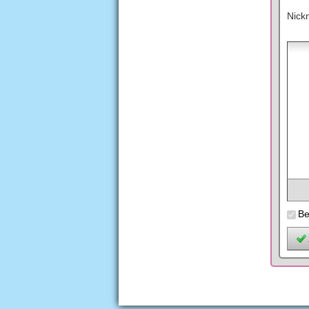
Nick
Be