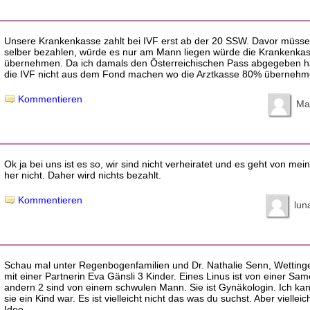
Unsere Krankenkasse zahlt bei IVF erst ab der 20 SSW. Davor müssen
selber bezahlen, würde es nur am Mann liegen würde die Krankenkas
übernehmen. Da ich damals den Österreichischen Pass abgegeben h
die IVF nicht aus dem Fond machen wo die Arztkasse 80% übernehm
Kommentieren
Ma
Ok ja bei uns ist es so, wir sind nicht verheiratet und es geht von me
her nicht. Daher wird nichts bezahlt.
Kommentieren
lun
Schau mal unter Regenbogenfamilien und Dr. Nathalie Senn, Wettinge
mit einer Partnerin Eva Gänsli 3 Kinder. Eines Linus ist von einer Sa
andern 2 sind von einem schwulen Mann. Sie ist Gynäkologin. Ich kann
sie ein Kind war. Es ist vielleicht nicht das was du suchst. Aber vielleic
Idee.