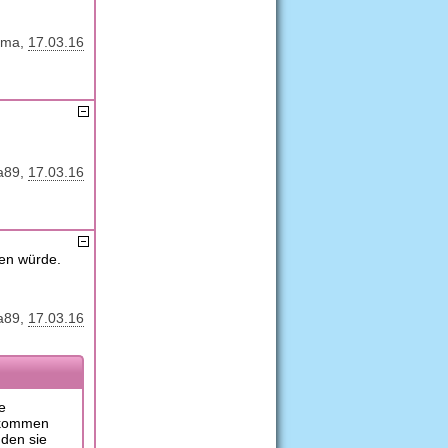
ma
17.03.16
a89
17.03.16
men würde.
a89
17.03.16
e
bekommen
nden sie