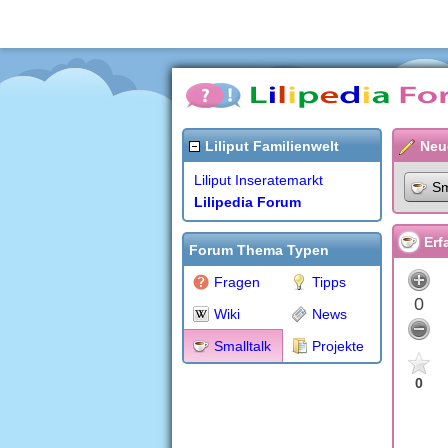
Liliput Familienwelt
Neu
Liliput Inseratemarkt
Sm
Lilipedia Forum
Erf
Forum Thema Typen
Fragen
Tipps
0
Wiki
News
Smalltalk
Projekte
0