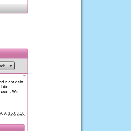
sch
nd nicht geht.
d die
sein.. Wir
a89
16.03.16