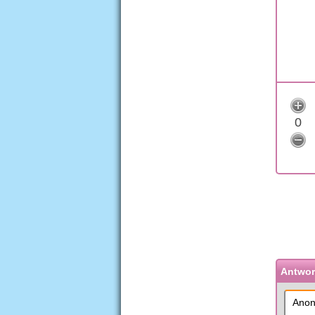
0
Antwort
Anon