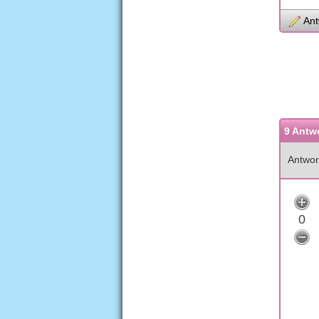
Ant
9 Antw
Antwor
0