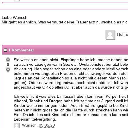
Liebe Wunsch
Mir geht es ähnlich. Was vermutet deine Frauenärztin, weshalb es nic
Hoffn
1 Kommentar
Sie wissen es eben nicht. Eisprünge habe ich, mache neben b
zu auch vorzuzeigen wann Sex etc. Ovulationstest benutzt beb
0
Abklärung. Hab sogar schon das eine oder andere Medi versc
bekommen wo angeblich Frauen direkt schwanger wurden etc.
liegt es an der Konstellation so a la nicht mit diesem Mann (soll
geben). Oder es wurde irgendwas noch nicht entdeckt. Ich wu
angeschaut via OP ob alles i.O ist aber auch da wurde nichts 
Ich weis nicht was alles Einflüsse haben kann vom Körper her.
Alkohol, Tabak und Drogen habe ich seit meiner Jugend weil i
Kinder wollte immer gemieden. Auch Ernährungspläne bei Kin
helfen mir nicht gross da ich die Hälfte durch streichen kann w
Eier. Da ich dies seit Kindheit nicht mehr konsumieren kann seit
Lebensmittelvergiftung.
Wunsch
05.05.20