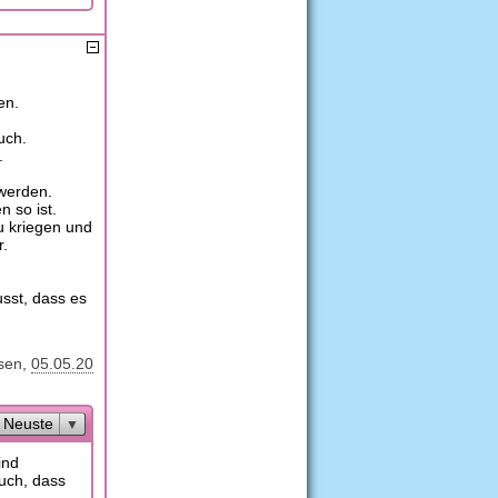
en.
uch.
.
werden.
n so ist.
u kriegen und
r.
sst, dass es
sen
05.05.20
Neuste
ind
uch, dass