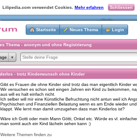
Lilipedia.com verwendet Cookies.
Mehr erfahren
Schliessen
Startseite
Neues Thema
Login
es Thema - anonym und ohne Registrierung
age
derlos - trotz Kinderwunsch ohne Kinder
Gibt es Frauen die ohne Kinder sind trotz das man eigentlich Kinder wo
Wir versuchen es schon seit eingen Jahren ein Kind zu bekommen, na
aus will es halt einfach nicht.
Ich selber will mir eine Künstliche Befruchtung nicht antun weil ich Ang
Psychischen und Finanziellen Belastung wenn es am Ende wieder und 
klappt. Wie lernt man damit umzugehen dass man Kinderlos ist?
Wäre ich Gotti oder mein Mann Götti, Onkel etc. Würde es vl. einfacher
man somit auch ein Kind lächeln sehen kann :)
Weitere Themen finden zu