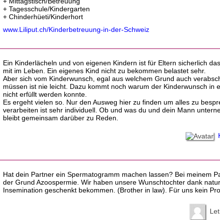
+ Mittagstisch/Betreuung
+ Tagesschule/Kindergarten
+ Chinderhüeti/Kinderhort
www.Liliput.ch/Kinderbetreuung-in-der-Schweiz
Ein Kinderlächeln und von eigenen Kindern ist für Eltern sicherlich d
mit im Leben. Ein eigenes Kind nicht zu bekommen belastet sehr.
Aber sich vom Kinderwunsch, egal aus welchem Grund auch verabsc
müssen ist nie leicht. Dazu kommt noch warum der Kinderwunsch in e
nicht erfüllt werden konnte.
Es ergeht vielen so. Nur den Ausweg hier zu finden um alles zu besp
verarbeiten ist sehr individuell. Ob und was du und dein Mann untern
bleibt gemeinsam darüber zu Reden.
Hat dein Partner ein Spermatogramm machen lassen? Bei meinem Pa
der Grund Azoospermie. Wir haben unsere Wunschtochter dank natur
Insemination geschenkt bekommen. (Brother in law). Für uns kein Pr
Let