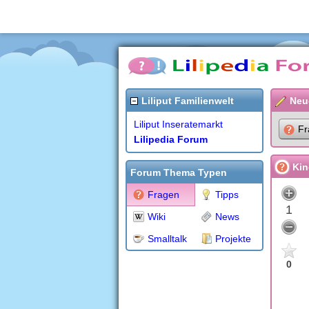
Liliput Familienwelt
Neu
Liliput Inseratemarkt
Fr
Lilipedia Forum
Kin
Forum Thema Typen
Fragen
Tipps
1
Wiki
News
Smalltalk
Projekte
0