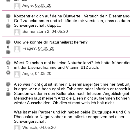
Angie
06.05.20
Konzentrier dich auf deine Blutwerte.. Versuch dein Eisenmang
Griff zu bekommen und ich könnte mir vorstellen, dass es dann
1
Schwangerschaft klappt...
Sonnenstern 2
04.05.20
Und wie könnte dir Naturheilarzt helfen?
0
Frage?
04.05.20
Warst Du schon mal bei eine Naturheilarzt? Ich hatte früher di
mit der Eisenaufnahme und Vitamin B12 auch.
1
Angie
04.05.20
Also was nicht gut ist ist mein Eisenmangel (seit meiner Gebur
kriegen wir nie hoch egal ob Tabletten oder Infusion er rasselt i
1
Stunden wieder in den Keller also nach Infusion. Angeblich gibt
Menschen laut meinem Arzt die Eisen nicht aufnehmen können 
wieder Ausscheiden. Ob dies stimmt weis ich halt nicht.
Was ist mein Partner und ich haben beide Blutgruppe A und 0 m
Rhesusfaktor Negativ aber man müsste er spritzen bei einer
Schwangerschaft
Wunsch
04.05.20