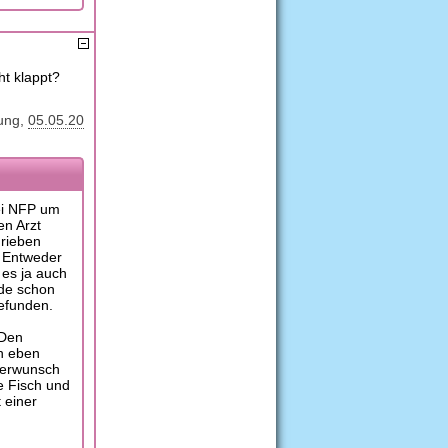
ht klappt?
ung
05.05.20
ei NFP um
en Arzt
hrieben
 Entweder
 es ja auch
rde schon
gefunden.
 Den
ch eben
derwunsch
ie Fisch und
 einer