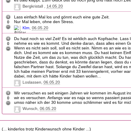
es bald klappt. Zum Glück bist du noch jung und hast noch Zeit
Bergkristall
14.05.20
Lass einfach Mal los und gönnt euch eine gute Zeit.
Nur Mal leben, ohne den Stress.
0
Klm
06.05.20
Du hast noch so viel Zeit! Es ist wirklich auch Kopfsache. Lass 
nehme es wie es kommt. Und denke daran, dass alles einen Gr
0
Wenn es nicht sein soll, soll es nicht sein. Nimm es an wie es i
dich. Und es kommt wie es kommen muss. Du hast keinen Einfl
Nutze die Zeit, um das zu tun, was dich glücklich macht. Du ha
geschrieben, dass du denkst, es könnte daran liegen, dass du
falschen Partner hast. Solange du Zweifel daran hast, wird es 
Ich habe meinen Partner erst mit 33 kennengelernt, vorher wa
dabei, mit dem ich hätte Kinder haben wollen...
Loslassen
06.05.20
Wir versuchen es seit einigen Jahren wir kommen im August in
wir es versuchen. Anfangs war es naja so wenns passiert passi
0
umso näher ich der 30 komme umso schlimmer wird es für mic
Wunsch
06.05.20
(... kinderlos trotz Kinderwunsch ohne Kinder ...)