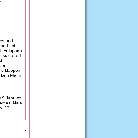
.
los und
und hat.
st. Entspann
uss darauf.
st
 den
nie klappen.
r kein Mann
s 9 Jahr wo
ert es. Naja
h. ??