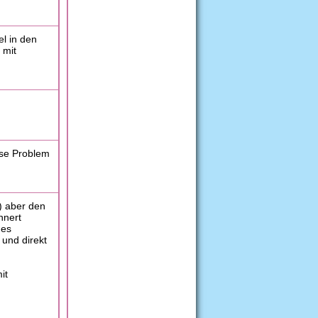
el in den
 mit
ese Problem
t) aber den
nnert
 es
und direkt
it