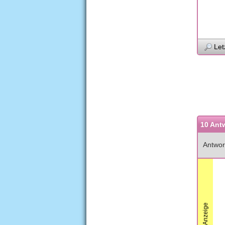
Let
10 Ant
Antwor
Anzeige