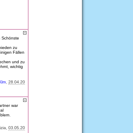
as Schönste
hieden zu
inigen Fällen
rechen und zu
ehmt, wichtig
Klm
28.04.20
rtner war
al
oblem.
izia
03.05.20