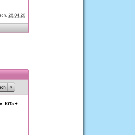
sch
28.04.20
sch
n, KiTa +