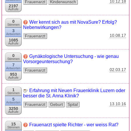
10.12.18
Frauenarzt
Kinderwunsch
2197
Aufrufe
0
Wer kennt sich aus mit NovaSure? Erfolg?
Stimmen
Nebenwirkungen?
3
Antworten
10.08.17
Frauenarzt
1085
Aufrufe
0
Gynäkologische Untersuchung - wie genau
Stimmen
Vorsorgeuntersuchung?
7
Antworten
02.03.17
Frauenarzt
953
Aufrufe
1
Erfahrung mit Neuen Frauenklinik Luzern oder
Stimmen
besser die St. Anna Klinik?
5
Antworten
13.10.16
Frauenarzt
Geburt
Spital
3250
Aufrufe
15
Frauenarzt spielte Richter - wer weiss Rat?
Stimmen