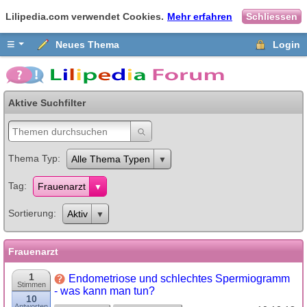
Lilipedia.com verwendet Cookies.
Mehr erfahren
Schliessen
≡
Neues Thema
Login
Aktive Suchfilter
Thema Typ
Alle Thema Typen
Tag
Frauenarzt
Sortierung
Aktiv
Frauenarzt
1
Endometriose und schlechtes Spermiogramm
Stimmen
- was kann man tun?
10
Antworten