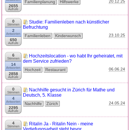
20.12.25
Familienplanung
Hilfswerke
2655
Aufrufe
0
Studie: Familienleben nach künstlicher
Stimmen
Befruchtung
2
Antworten
23.10.25
Familienleben
Kinderwunsch
650
Aufrufe
6
Hochzeitslocation - wo habt Ihr geheiratet, mit
Stimmen
dem Service zufrieden?
14
Antworten
06.06.24
Hochzeit
Restaurant
2858
Aufrufe
0
Nachhilfe gesucht in Zürich für Mathe und
Stimmen
Deutsch, 5. Klasse
4
Antworten
24.05.24
Nachhilfe
Zürich
2295
Aufrufe
4
Ritalin Ja - Ritalin Nein - meine
Stimmen
Vertiefungsarbeit steht bevor