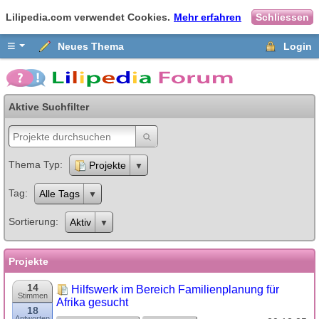
Lilipedia.com verwendet Cookies.
Mehr erfahren
Schliessen
≡
Neues Thema
Login
Aktive Suchfilter
Thema Typ
Projekte
Tag
Alle Tags
Sortierung
Aktiv
Projekte
14
Hilfswerk im Bereich Familienplanung für
Stimmen
Afrika gesucht
18
Antworten