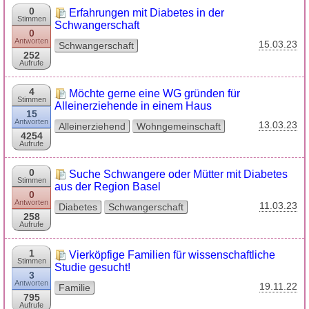
0
Erfahrungen mit Diabetes in der
Stimmen
Schwangerschaft
0
Antworten
15.03.23
Schwangerschaft
252
Aufrufe
4
Möchte gerne eine WG gründen für
Stimmen
Alleinerziehende in einem Haus
15
Antworten
13.03.23
Alleinerziehend
Wohngemeinschaft
4254
Aufrufe
0
Suche Schwangere oder Mütter mit Diabetes
Stimmen
aus der Region Basel
0
Antworten
11.03.23
Diabetes
Schwangerschaft
258
Aufrufe
1
Vierköpfige Familien für wissenschaftliche
Stimmen
Studie gesucht!
3
Antworten
19.11.22
Familie
795
Aufrufe