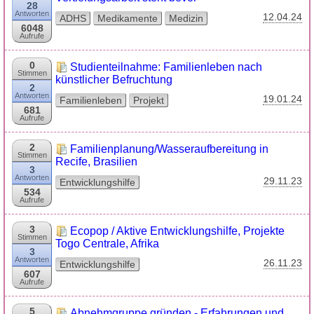
28
Antworten
12.04.24
ADHS
Medikamente
Medizin
6048
Aufrufe
0
Studienteilnahme: Familienleben nach
Stimmen
künstlicher Befruchtung
2
Antworten
19.01.24
Familienleben
Projekt
681
Aufrufe
2
Familienplanung/Wasseraufbereitung in
Stimmen
Recife, Brasilien
3
Antworten
29.11.23
Entwicklungshilfe
534
Aufrufe
3
Ecopop / Aktive Entwicklungshilfe, Projekte
Stimmen
Togo Centrale, Afrika
3
Antworten
26.11.23
Entwicklungshilfe
607
Aufrufe
5
Abnehmgruppe gründen - Erfahrungen und