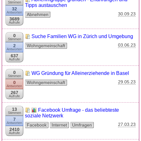
Stimmen
Tipps austauschen
32
Antworten
30.09.23
Abnehmen
3689
Aufrufe
0
Suche Familien WG in Zürich und Umgebung
Stimmen
03.06.23
2
Wohngemeinschaft
Antworten
637
Aufrufe
0
WG Gründung für Alleinerziehende in Basel
Stimmen
29.05.23
0
Wohngemeinschaft
Antworten
267
Aufrufe
13
Facebook Umfrage - das beliebteste
Stimmen
soziale Netzwerk
7
Antworten
27.03.23
Facebook
Internet
Umfragen
2410
Aufrufe