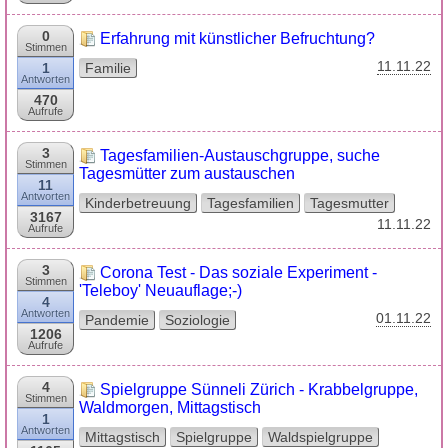
0
Erfahrung mit künstlicher Befruchtung?
Stimmen
11.11.22
1
Familie
Antworten
470
Aufrufe
3
Tagesfamilien-Austauschgruppe, suche
Stimmen
Tagesmütter zum austauschen
11
Antworten
Kinderbetreuung
Tagesfamilien
Tagesmutter
3167
11.11.22
Aufrufe
3
Corona Test - Das soziale Experiment -
Stimmen
'Teleboy' Neuauflage;-)
4
Antworten
01.11.22
Pandemie
Soziologie
1206
Aufrufe
4
Spielgruppe Sünneli Zürich - Krabbelgruppe,
Stimmen
Waldmorgen, Mittagstisch
1
Antworten
Mittagstisch
Spielgruppe
Waldspielgruppe