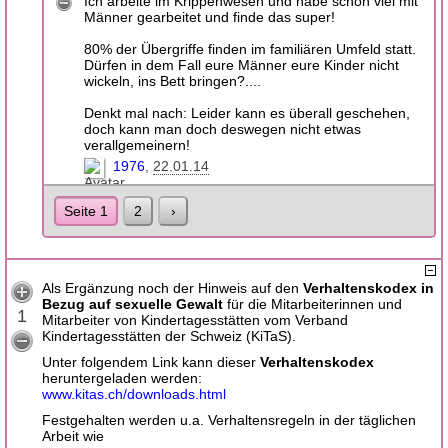
Ich arbeite im Krippenwesen und habe schon viel mit
Männer gearbeitet und finde das super!
80% der Übergriffe finden im familiären Umfeld statt.
Dürfen in dem Fall eure Männer eure Kinder nicht
wickeln, ins Bett bringen?....
Denkt mal nach: Leider kann es überall geschehen,
doch kann man doch deswegen nicht etwas
verallgemeinern!
1976
22.01.14
Seite 1
2
›
Als Ergänzung noch der Hinweis auf den
Verhaltenskodex in
Bezug auf sexuelle Gewalt
für die Mitarbeiterinnen und
1
Mitarbeiter von Kindertagesstätten vom Verband
Kindertagesstätten der Schweiz (KiTaS).
Unter folgendem Link kann dieser
Verhaltenskodex
heruntergeladen werden:
www.kitas.ch/downloads.html
Festgehalten werden u.a. Verhaltensregeln in der täglichen
Arbeit wie