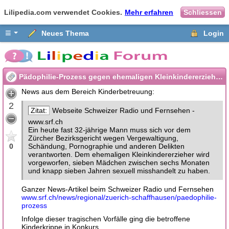
Lilipedia.com verwendet Cookies.
Mehr erfahren
Schliessen
≡
Neues Thema
Login
Pädophilie-Prozess gegen ehemaligen Kleinkindererzieher im Kanton Zürich
News aus dem Bereich Kinderbetreuung:
2
Webseite Schweizer Radio und Fernsehen -
www.srf.ch
Ein heute fast 32-jährige Mann muss sich vor dem
Zürcher Bezirksgericht wegen Vergewaltigung,
0
Schändung, Pornographie und anderen Delikten
verantworten. Dem ehemaligen Kleinkindererzieher wird
vorgeworfen, sieben Mädchen zwischen sechs Monaten
und knapp sieben Jahren sexuell misshandelt zu haben.
Ganzer News-Artikel beim Schweizer Radio und Fernsehen
www.srf.ch/news/regional/zuerich-schaffhausen/paedophilie-
prozess
Infolge dieser tragischen Vorfälle ging die betroffene
Kinderkrippe in Konkurs.