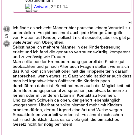
vorzunehmen?
Antwort
22.01.14
Ich finde es schlecht Männer hier pauschal einem Vorurteil zu
unterstellen. Es gibt bestimmt auch jede Menge Übergriffe
5
von Frauen auf Kinder, vielleicht nicht sexuelle, aber es gibt ja
viele Arten von Übergriffen.
Selbst habe ich mehrere Männer in der Kinderbetreuung
erlebt und ich fand die genauso vertrauenswürdig, kompetent
und zuverlässig wie Frauen.
Man sollte bei der Fremdbetreuung generell die Kinder gut
beobachten und je nach Alter auch Fragen stellen, wenn sich
das Kind komisch verhält oder halt die Krippenleiterin darauf
ansprechen, wenn etwas ist. Ganz wichtig ist sicher auch dass
man bei irgendwelchen Anlässen die Kinderkrippen
durchführen dabei ist. Somit hat man auch die Möglichkeit mit
dem Betreuungspersonal zu sprechen, sie etwas kennen zu
lernen oder mit anderen Eltern in Kontakt zu kommen.
Und zu dem Schwein da oben, der gehört lebenslänglich
weggesperrt. Überhaupt sollte niemand mehr mit Kindern
arbeiten dürfen, der auf irgend eine Art und Weise wegen
Sexualdelikten verurteilt worden ist. Es stimmt mich schon
sehr nachdenklich, dass es so viele gibt, die ein solches
Gesetz nicht für nötig befinden!