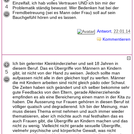
Einzelfall, ich hab volles Vertrauen UND ich bin mir der
4
Problematik ständig bewusst. Wer Bedenken hat bei der
Fremdbetreuung (sei es Mann oder Frau) soll auf sein
Bauchgefühl hören und es lassen.
Antwort
22.01.14
Kommentieren
Ich bin gelernter Kleinkinderzieher und seit 18 Jahren in
diesem Beruf. Das es Übergriffe von Männern an Kindern
5
gibt, ist nicht von der Hand zu weisen. Jedoch sollte man
aufpassen nicht alle in den gleichen topf zu werfen. Männer
die mit Kindern arbeiten sind nicht gleich pädo oder Schwul.
Die Zeiten haben sich geändert und ich selber bekomme sehr
gute Feedbacks von den Eltern, gerade Alleinerziehende
empfinden es als eine Bereicherung einen mann in der Kita zu
haben. Die Äusserung nur Frauen gehören in diesen Beruf ist
völliger quatsch und degradierend. Ich bin der Meinung, man
muss dieses Thema ernst nehmen und auch immer wieder
thematisieren, aber ich möchte auch mal festhalten das es
auch Frauen gibt, die Übergriffe an Kindern machen und das
nicht zu wenig. Vielleicht nicht gerade sexuelle Übergriffe,
vielmehr psychische und körperliche Gewalt, was nicht