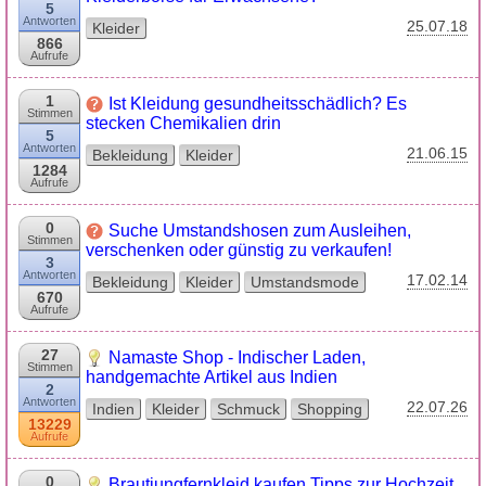
5
Antworten
25.07.18
Kleider
866
Aufrufe
1
Ist Kleidung gesundheitsschädlich? Es
Stimmen
stecken Chemikalien drin
5
Antworten
21.06.15
Bekleidung
Kleider
1284
Aufrufe
0
Suche Umstandshosen zum Ausleihen,
Stimmen
verschenken oder günstig zu verkaufen!
3
Antworten
17.02.14
Bekleidung
Kleider
Umstandsmode
670
Aufrufe
27
Namaste Shop - Indischer Laden,
Stimmen
handgemachte Artikel aus Indien
2
Antworten
22.07.26
Indien
Kleider
Schmuck
Shopping
13229
Aufrufe
0
Brautjungfernkleid kaufen Tipps zur Hochzeit