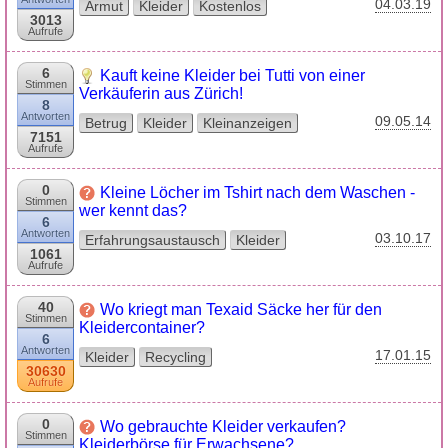
04.03.19
Armut
Kleider
Kostenlos
3013
Aufrufe
6
Kauft keine Kleider bei Tutti von einer
Stimmen
Verkäuferin aus Zürich!
8
Antworten
09.05.14
Betrug
Kleider
Kleinanzeigen
7151
Aufrufe
0
Kleine Löcher im Tshirt nach dem Waschen -
Stimmen
wer kennt das?
6
Antworten
03.10.17
Erfahrungsaustausch
Kleider
1061
Aufrufe
40
Wo kriegt man Texaid Säcke her für den
Stimmen
Kleidercontainer?
6
Antworten
17.01.15
Kleider
Recycling
30630
Aufrufe
0
Wo gebrauchte Kleider verkaufen?
Stimmen
Kleiderbörse für Erwachsene?