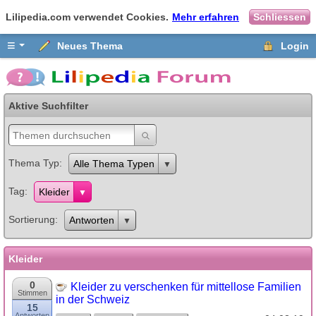
Lilipedia.com verwendet Cookies.
Mehr erfahren
Schliessen
≡
Neues Thema
Login
Aktive Suchfilter
Thema Typ
Alle Thema Typen
Tag
Kleider
Sortierung
Antworten
Kleider
0
Kleider zu verschenken für mittellose Familien
Stimmen
in der Schweiz
15
Antworten