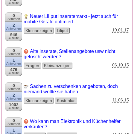
Aufrufe
0
Neuer Liliput Inseratemarkt - jetzt auch für
Stimmen
mobile Geräte optimiert
2
Antworten
19.01.17
Kleinanzeigen
Liliput
946
Aufrufe
0
Alte Inserate, Stellenangebote usw nicht
Stimmen
gelöscht werden?
1
Antworten
06.10.15
Fragen
Kleinanzeigen
479
Aufrufe
0
Sachen zu verschenken angeboten, doch
Stimmen
niemand wollte sie haben
2
Antworten
11.06.15
Kleinanzeigen
Kostenlos
1002
Aufrufe
0
Wo kann man Elektronik und Küchenhelfer
Stimmen
verkaufen?
1
Antworten