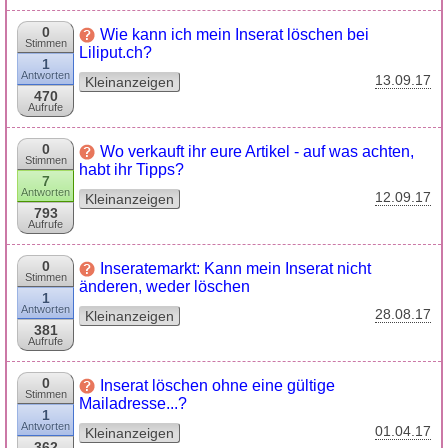
0
Wie kann ich mein Inserat löschen bei
Stimmen
Liliput.ch?
1
Antworten
13.09.17
Kleinanzeigen
470
Aufrufe
0
Wo verkauft ihr eure Artikel - auf was achten,
Stimmen
habt ihr Tipps?
7
Antworten
12.09.17
Kleinanzeigen
793
Aufrufe
0
Inseratemarkt: Kann mein Inserat nicht
Stimmen
änderen, weder löschen
1
Antworten
28.08.17
Kleinanzeigen
381
Aufrufe
0
Inserat löschen ohne eine gültige
Stimmen
Mailadresse...?
1
Antworten
01.04.17
Kleinanzeigen
362