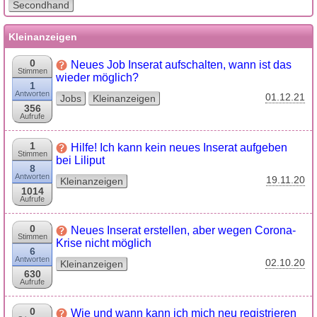
Secondhand
Kleinanzeigen
0
Neues Job Inserat aufschalten, wann ist das
Stimmen
wieder möglich?
1
Antworten
01.12.21
Jobs
Kleinanzeigen
356
Aufrufe
1
Hilfe! Ich kann kein neues Inserat aufgeben
Stimmen
bei Liliput
8
Antworten
19.11.20
Kleinanzeigen
1014
Aufrufe
0
Neues Inserat erstellen, aber wegen Corona-
Stimmen
Krise nicht möglich
6
Antworten
02.10.20
Kleinanzeigen
630
Aufrufe
0
Wie und wann kann ich mich neu registrieren