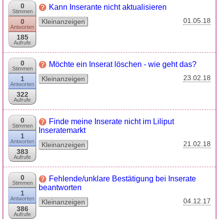
0
Kann Inserante nicht aktualisieren
Stimmen
01.05.18
0
Kleinanzeigen
Antworten
185
Aufrufe
0
Möchte ein Inserat löschen - wie geht das?
Stimmen
23.02.18
1
Kleinanzeigen
Antworten
322
Aufrufe
0
Finde meine Inserate nicht im Liliput
Stimmen
Inseratemarkt
1
Antworten
21.02.18
Kleinanzeigen
383
Aufrufe
0
Fehlende/unklare Bestätigung bei Inserate
Stimmen
beantworten
1
Antworten
04.12.17
Kleinanzeigen
386
Aufrufe