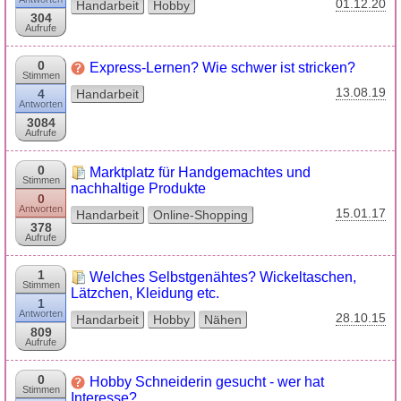
01.12.20
Handarbeit
Hobby
304
Aufrufe
0
Express-Lernen? Wie schwer ist stricken?
Stimmen
13.08.19
4
Handarbeit
Antworten
3084
Aufrufe
0
Marktplatz für Handgemachtes und
Stimmen
nachhaltige Produkte
0
Antworten
15.01.17
Handarbeit
Online-Shopping
378
Aufrufe
1
Welches Selbstgenähtes? Wickeltaschen,
Stimmen
Lätzchen, Kleidung etc.
1
Antworten
28.10.15
Handarbeit
Hobby
Nähen
809
Aufrufe
0
Hobby Schneiderin gesucht - wer hat
Stimmen
Interesse?