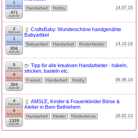
1
Antworten
14.07.15
Handarbeit
Hobby
471
Aufrufe
2
CraftsBaby: Wunderschöne handgenähte
Stimmen
Babyartikel
1
Antworten
14.10.14
Babyartikel
Handarbeit
Kinderkleider
856
Aufrufe
0
Tipp für alle kreativen Handarbeiter - häkeln,
Stimmen
stricken, basteln etc.
0
Antworten
06.06.14
Freizeit
Handarbeit
Hobby
304
Aufrufe
4
AMSLE, Kinder & Frauenkleider Börse &
Stimmen
Atelier in Bern Bethlehem
0
Antworten
26.02.13
Handarbeit
Kleider
Kleiderbörse
1328
Aufrufe