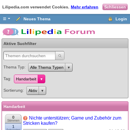
Lilipedia.com verwendet Cookies.
Mehr erfahren
Schliessen
≡
Neues Thema
Login
Aktive Suchfilter
Thema Typ
Alle Thema Typen
Tag
Handarbeit
Sortierung
Aktiv
Handarbeit
0
Nichte unterstützen; Garne und Zubehör zum
Stimmen
Stricken kaufen?
1
Antworten