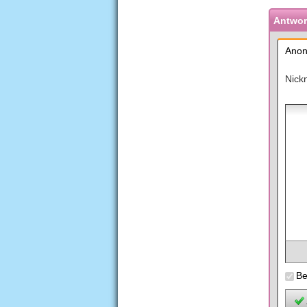
Antwort
Anon
Nick
Be