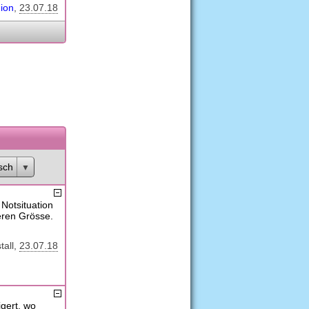
ion
23.07.18
sch
Notsituation
neren Grösse.
tall
23.07.18
gert, wo