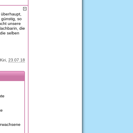
n überhaupt,
 günstig, so
ucht unsere
Nachbarin, die
die selben
Kiri
23.07.18
ute
te
 Erwachsene