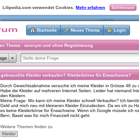
Lilipedia.com verwendet Cookies.
Mehr erfahren
Schliessen
Startseite
Neues Thema
Login
es Thema - anonym und ohne Registrierung
age
gebrauchte Kleider verkaufen? Kleiderbörse für Erwachsene?
Durch Gewichtsabnahme versuche ich meine Kleider in Grösse 48 zu 
Habe die Kleider auf mehreren Internet Seiten. Leider hat niemand In
den Kleidern.
Meine Frage: Wo kann ich meine Kleider schnell Verkaufen? Ich benöt
Geld und mich neu mit kleineren Kleider Einzudecken. Da wo ich zu Ha
es keine Kleiderbörse für Erwachsene. Wenn ich Google müsste ich na
Bern, Basel was für mich Finanziell nicht geht.
Weitere Themen finden zu
Kleider