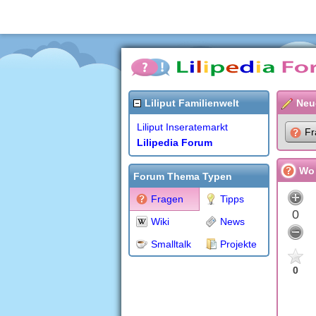
Liliput Familienwelt
Neu
Liliput Inseratemarkt
Fr
Lilipedia Forum
Wo 
Forum Thema Typen
Fragen
Tipps
0
Wiki
News
Smalltalk
Projekte
0