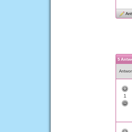
Ant
5 Antw
Antwor
1