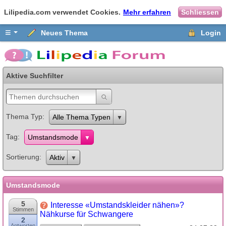
Lilipedia.com verwendet Cookies.
Mehr erfahren
Schliessen
≡
Neues Thema
Login
Aktive Suchfilter
Thema Typ
Alle Thema Typen
Tag
Umstandsmode
Sortierung
Aktiv
Umstandsmode
5
Interesse «Umstandskleider nähen»?
Stimmen
Nähkurse für Schwangere
2
Antworten