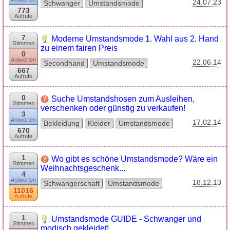
24.07.23
Schwanger
Umstandsmode
773
Aufrufe
7
Moderne Umstandsmode 1. Wahl aus 2. Hand
Stimmen
zu einem fairen Preis
0
Antworten
22.06.14
Secondhand
Umstandsmode
667
Aufrufe
0
Suche Umstandshosen zum Ausleihen,
Stimmen
verschenken oder günstig zu verkaufen!
3
Antworten
17.02.14
Bekleidung
Kleider
Umstandsmode
670
Aufrufe
1
Wo gibt es schöne Umstandsmode? Wäre ein
Stimmen
Weihnachtsgeschenk...
4
Antworten
18.12.13
Schwangerschaft
Umstandsmode
11016
Aufrufe
1
Umstandsmode GUIDE - Schwanger und
Stimmen
modisch gekleidet!