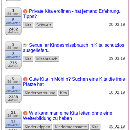
1
Private Kita eröffnen - hat jemand Erfahrung,
Stimmen
Tipps?
5
Antworten
20.03.19
Kita
Schweiz
2402
Aufrufe
3
Sexueller Kindesmissbrauch in Kita, schutzlos
Stimmen
ausgeliefert...
3
Antworten
09.03.19
Kita
Missbrauch
775
Aufrufe
0
Gute Kita in Möhlin? Suchen eine Kita die freie
Stimmen
Plätze hat
9
Antworten
10.02.19
Kinderbetreuung
Kita
2338
Aufrufe
21
Wie kann man eine Kita leiten ohne eine
Stimmen
Weiterbildung zu haben
12
Antworten
05.02.19
Kinderkrippen
Kindertagesstätte
Kita