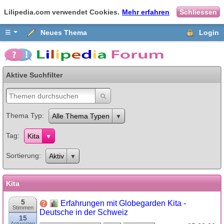
Lilipedia.com verwendet Cookies.
Mehr erfahren
Schliessen
≡
Neues Thema
Login
Aktive Suchfilter
Thema Typ
Alle Thema Typen
Tag
Kita
Sortierung
Aktiv
Kita
5
Erfahrungen mit Globegarden Kita -
Stimmen
Deutsche in der Schweiz
15
Antworten