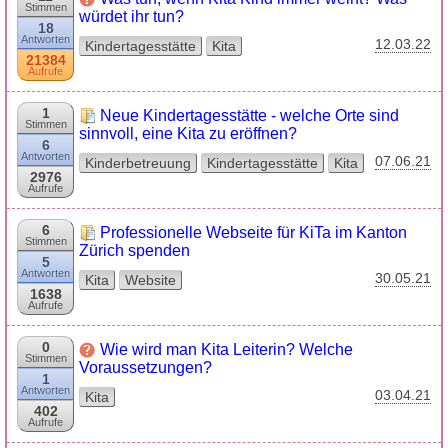
Stimmen
würdet ihr tun?
18
Antworten
12.03.22
Kindertagesstätte
Kita
21384
Aufrufe
1
Neue Kindertagesstätte - welche Orte sind
Stimmen
sinnvoll, eine Kita zu eröffnen?
6
Antworten
07.06.21
Kinderbetreuung
Kindertagesstätte
Kita
2976
Aufrufe
6
Professionelle Webseite für KiTa im Kanton
Stimmen
Zürich spenden
5
Antworten
30.05.21
Kita
Website
1638
Aufrufe
0
Wie wird man Kita Leiterin? Welche
Stimmen
Voraussetzungen?
1
Antworten
03.04.21
Kita
402
Aufrufe