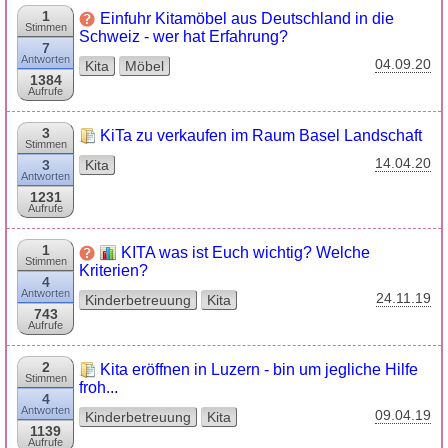
1
Einfuhr Kitamöbel aus Deutschland in die
Stimmen
Schweiz - wer hat Erfahrung?
7
Antworten
04.09.20
Kita
Möbel
1384
Aufrufe
3
KiTa zu verkaufen im Raum Basel Landschaft
Stimmen
14.04.20
3
Kita
Antworten
1231
Aufrufe
1
KITA was ist Euch wichtig? Welche
Stimmen
Kriterien?
4
Antworten
24.11.19
Kinderbetreuung
Kita
743
Aufrufe
2
Kita eröffnen in Luzern - bin um jegliche Hilfe
Stimmen
froh...
4
Antworten
09.04.19
Kinderbetreuung
Kita
1139
Aufrufe