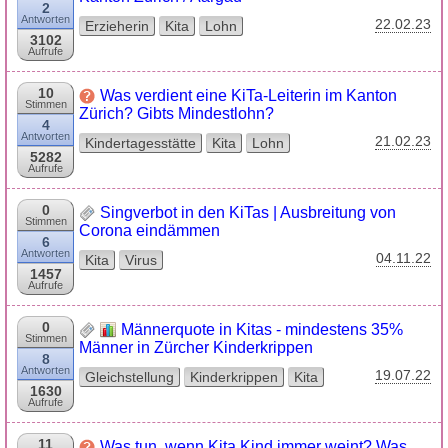
2
Antworten
22.02.23
Erzieherin
Kita
Lohn
3102
Aufrufe
10
Was verdient eine KiTa-Leiterin im Kanton
Stimmen
Zürich? Gibts Mindestlohn?
4
Antworten
21.02.23
Kindertagesstätte
Kita
Lohn
5282
Aufrufe
0
Singverbot in den KiTas | Ausbreitung von
Stimmen
Corona eindämmen
6
Antworten
04.11.22
Kita
Virus
1457
Aufrufe
0
Männerquote in Kitas - mindestens 35%
Stimmen
Männer in Zürcher Kinderkrippen
8
Antworten
19.07.22
Gleichstellung
Kinderkrippen
Kita
1630
Aufrufe
11
Was tun, wenn Kita Kind immer weint? Was