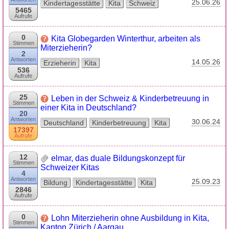
25.06.26
Kindertagesstätte
Kita
Schweiz
5465
Aufrufe
0
Kita Globegarden Winterthur, arbeiten als
Stimmen
Miterzieherin?
2
Antworten
14.05.26
Erzieherin
Kita
536
Aufrufe
25
Leben in der Schweiz & Kinderbetreuung in
Stimmen
einer Kita in Deutschland?
20
Antworten
30.06.24
Deutschland
Kinderbetreuung
Kita
17397
Aufrufe
12
elmar, das duale Bildungskonzept für
Stimmen
Schweizer Kitas
4
Antworten
25.09.23
Bildung
Kindertagesstätte
Kita
2846
Aufrufe
0
Lohn Miterzieherin ohne Ausbildung in Kita,
Stimmen
Kanton Zürich / Aargau