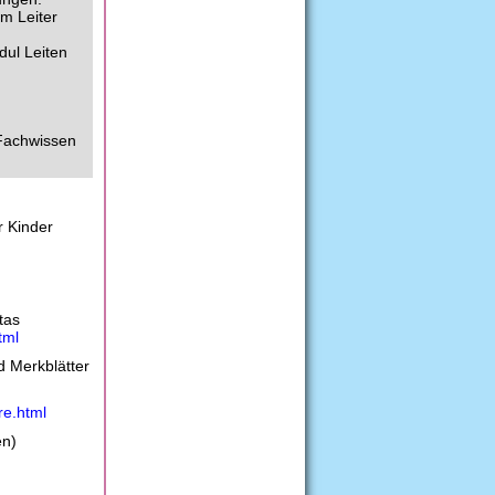
um Leiter
dul Leiten
 Fachwissen
r Kinder
)
tas
tml
 Merkblätter
re.html
en)