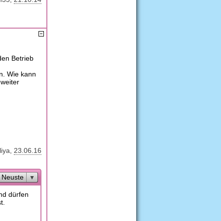
den Betrieb
en. Wie kann
weiter
liya
23.06.16
Neuste
nd dürfen
t.