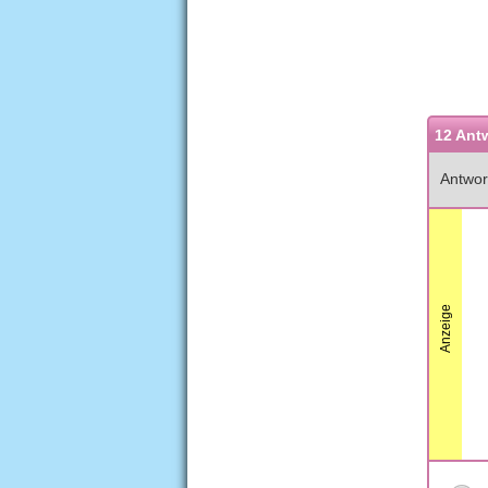
12 Ant
Antwor
Anzeige