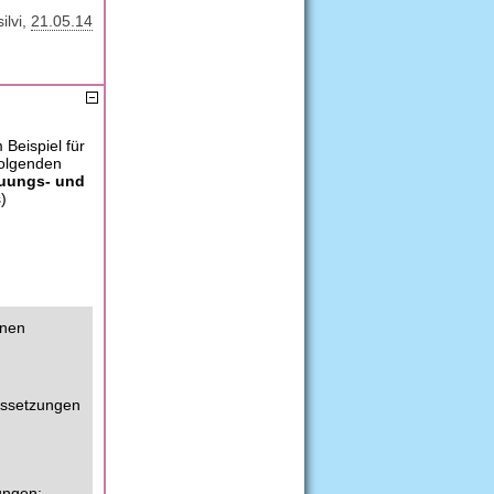
silvi
21.05.14
 Beispiel für
folgenden
euungs- und
)
onen
aussetzungen
ungen: