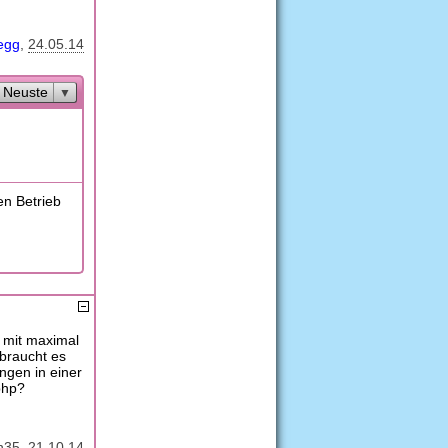
egg
24.05.14
Neuste
en Betrieb
e mit maximal
 braucht es
ngen in einer
php?
n35
21.10.14