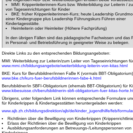
MMI: Krippenleiterinnen-Kurs bzw. Weiterbildung zur Leiterin / z
von Tageseinrichtungen für Kinder
BKE: früher Krippenleiterinnen-Kurs; heute Leadership Grundmo
einer Kindergruppe plus Leadership Führungskurs Führen einer
Kindertagesstätte.
Heimleiterin oder Heimleiter (Höhere Fachprüfung)
In den übrigen Fällen sind das pädagogische Fachwissen und das
in Personal- und Betriebsführung in geeigneter Weise zu belegen.
Direkte Links zu den entsprechenden Bildungsangeboten:
MMI: Weiterbildung zur Leiterin/zum Leiter von Tageseinrichtungen fü
www.mmi.ch/bildungsangebote/weiterbildung-leiterin-von-kitas.html
BKE: Kurs für Berufsbildner/innen FaBe K (vormals BBT-Obligatorium
www.bke.ch/kurs-fuer-berufsbildnerinnen-fabe-k.html
Berufsbildner/in SBFI-Obligatorium (ehemals BBT-Obligatorium) für Ki
www.kibesuisse.ch/berufsbildnerin-sbfi-obligatorium-fuer-kitas-horte.h
Übrigens, unter folgendem Link können entsprechende Formulare und
für Kinderkrippen & Kindertagesstätten heruntergeladen werden:
www.ajb.zh.ch/bildungsdirektion/ajb/de/kinder_jugendhilfe/feb/formula
Richtlinien über die Bewilligung von Kinderkrippen (Krippenrichtlini
Erlass der Richtlinien über die Bewilligung von Kinderkrippen
Ausbildungsanforderungen an Betreuungs-/Leitungspersonen von
Kinderkrippen