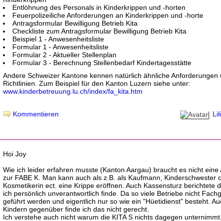
Entlöhnung des Personals in Kinderkrippen und -horten
Feuerpolizeiliche Anforderungen an Kinderkrippen und -horte
Antragsformular Bewilligung Betrieb Kita
Checkliste zum Antragsformular Bewilligung Betrieb Kita
Beispiel 1 - Anwesenheitsliste
Formular 1 - Anwesenheitsliste
Formular 2 - Aktueller Stellenplan
Formular 3 - Berechnung Stellenbedarf Kindertagesstätte
Andere Schweizer Kantone kennen natürlich ähnliche Anforderungen
Richtlinien. Zum Beispiel für den Kanton Luzern siehe unter:
www.kinderbetreuung.lu.ch/index/fa_kita.htm
Lil
Kommentieren
Hoi Joy
Wie ich leider erfahren musste (Kanton Aargau) braucht es nicht eine
zur FABE K. Man kann auch als z.B. als Kaufmann, Kinderschwester 
Kosmetikerin ect. eine Krippe eröffnen. Auch Kassensturz berichtete 
ich persönlich unverantwortlich finde. Da so viele Betriebe nicht Fac
geführt werden und eigentlich nur so wie ein "Hüetidienst" besteht. A
Kindern gegenüber finde ich das nicht gerecht.
Ich verstehe auch nicht warum die KITA S nichts dagegen unternimmt.