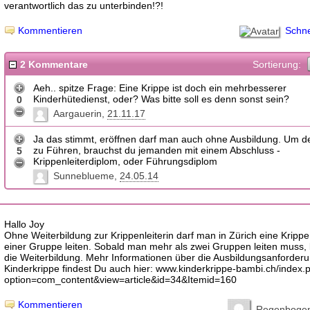
verantwortlich das zu unterbinden!?!
Schn
Kommentieren
2 Kommentare
Sortierung:
Aeh.. spitze Frage: Eine Krippe ist doch ein mehrbesserer
Kinderhütedienst, oder? Was bitte soll es denn sonst sein?
0
Aargauerin
21.11.17
Ja das stimmt, eröffnen darf man auch ohne Ausbildung. Um d
zu Führen, brauchst du jemanden mit einem Abschluss -
5
Krippenleiterdiplom, oder Führungsdiplom
Sunneblueme
24.05.14
Hallo Joy
Ohne Weiterbildung zur Krippenleiterin darf man in Zürich eine Kripp
einer Gruppe leiten. Sobald man mehr als zwei Gruppen leiten muss,
die Weiterbildung. Mehr Informationen über die Ausbildungsanforderu
Kinderkrippe findest Du auch hier: www.kinderkrippe-bambi.ch/index.
option=com_content&view=article&id=34&Itemid=160
Kommentieren
Regenboge