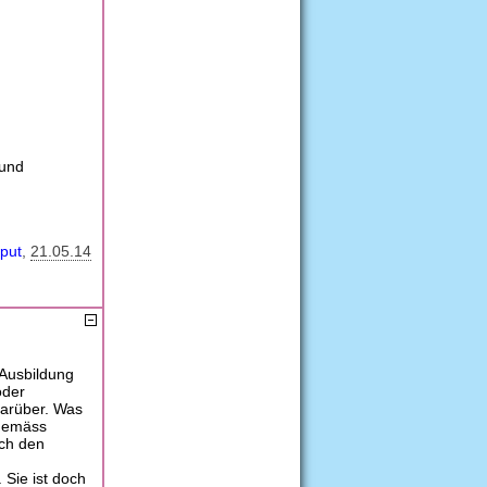
 und
iput
21.05.14
 Ausbildung
oder
darüber. Was
hgemäss
uch den
 Sie ist doch