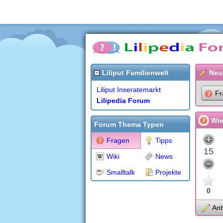
Liliput Familienwelt
Neu
Liliput Inseratemarkt
Fr
Lilipedia Forum
Wie
Forum Thema Typen
Fragen
Tipps
15
Wiki
News
Smalltalk
Projekte
0
Ant