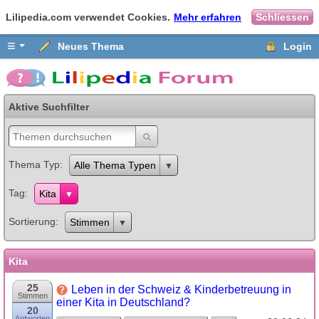
Lilipedia.com verwendet Cookies.
Mehr erfahren
Schliessen
≡
Neues Thema
Login
Aktive Suchfilter
Thema Typ
Alle Thema Typen
Tag
Kita
Sortierung
Stimmen
Kita
25
Leben in der Schweiz & Kinderbetreuung in
Stimmen
einer Kita in Deutschland?
20
Antworten