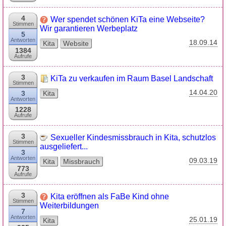
4
Wer spendet schönen KiTa eine Webseite?
Stimmen
Wir garantieren Werbeplatz
5
Antworten
18.09.14
Kita
Website
1384
Aufrufe
3
KiTa zu verkaufen im Raum Basel Landschaft
Stimmen
14.04.20
3
Kita
Antworten
1228
Aufrufe
3
Sexueller Kindesmissbrauch in Kita, schutzlos
Stimmen
ausgeliefert...
3
Antworten
09.03.19
Kita
Missbrauch
773
Aufrufe
3
Kita eröffnen als FaBe Kind ohne
Stimmen
Weiterbildungen
7
Antworten
25.01.19
Kita