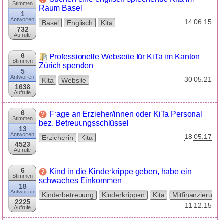
Stimmen
Raum Basel
1
Antworten
14.06.15
Basel
Englisch
Kita
732
Aufrufe
6
Professionelle Webseite für KiTa im Kanton
Stimmen
Zürich spenden
5
Antworten
30.05.21
Kita
Website
1638
Aufrufe
6
Frage an Erzieher/innen oder KiTa Personal
Stimmen
bez. Betreuungsschlüssel
13
Antworten
18.05.17
Erzieherin
Kita
4523
Aufrufe
6
Kind in die Kinderkrippe geben, habe ein
Stimmen
schwaches Einkommen
18
Antworten
Kinderbetreuung
Kinderkrippen
Kita
Mitfinanzierung
2225
11.12.15
Aufrufe