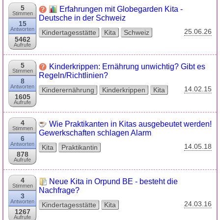
5
Erfahrungen mit Globegarden Kita -
Stimmen
Deutsche in der Schweiz
15
Antworten
25.06.26
Kindertagesstätte
Kita
Schweiz
5462
Aufrufe
5
Kinderkrippen: Ernährung unwichtig? Gibt es
Stimmen
Regeln/Richtlinien?
8
Antworten
14.02.15
Kinderernährung
Kinderkrippen
Kita
1605
Aufrufe
4
Wie Praktikanten in Kitas ausgebeutet werden!
Stimmen
Gewerkschaften schlagen Alarm
6
Antworten
14.05.18
Kita
Praktikantin
878
Aufrufe
4
Neue Kita in Orpund BE - besteht die
Stimmen
Nachfrage?
3
Antworten
24.03.16
Kindertagesstätte
Kita
1267
Aufrufe