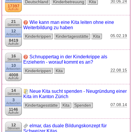
30.06.24
Deutschland
Kinderbetreuung
Kita
17397
Aufrufe
21
Wie kann man eine Kita leiten ohne eine
Stimmen
Weiterbildung zu haben
12
Antworten
05.02.19
Kinderkrippen
Kindertagesstätte
Kita
8419
Aufrufe
16
Schnuppertag in der Kinderkrippe als
Stimmen
Erzieherin - worauf kommt es an?
10
Antworten
22.08.15
Kinderkrippen
Kita
4008
Aufrufe
14
Neue Kita sucht spenden - Neugründung einer
Stimmen
Kita im Kanton Zürich
3
Antworten
07.08.14
Kindertagesstätte
Kita
Spenden
1146
Aufrufe
12
elmar, das duale Bildungskonzept für
Stimmen
Schweizer Kitas