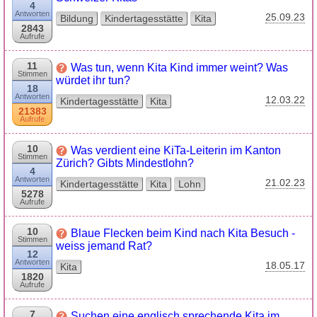
4
Antworten
25.09.23
Bildung
Kindertagesstätte
Kita
2843
Aufrufe
11
Was tun, wenn Kita Kind immer weint? Was
Stimmen
würdet ihr tun?
18
Antworten
12.03.22
Kindertagesstätte
Kita
21383
Aufrufe
10
Was verdient eine KiTa-Leiterin im Kanton
Stimmen
Zürich? Gibts Mindestlohn?
4
Antworten
21.02.23
Kindertagesstätte
Kita
Lohn
5278
Aufrufe
10
Blaue Flecken beim Kind nach Kita Besuch -
Stimmen
weiss jemand Rat?
12
Antworten
18.05.17
Kita
1820
Aufrufe
7
Suchen eine englisch sprechende Kita im