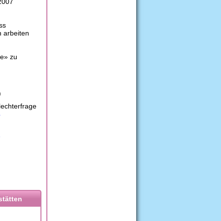
2007
ss
 arbeiten
ge» zu
)
lechterfrage
4
1
stätten