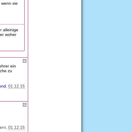
, wenn sie
r alleinige
der woher
ehrer ein
uche zu
ond
01.12.15
ern
01.12.15