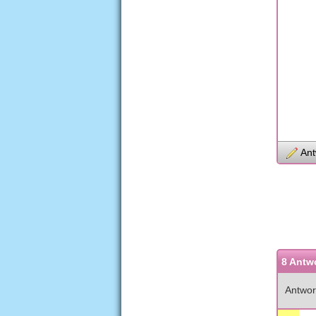
Ant
8 Antw
Antwor