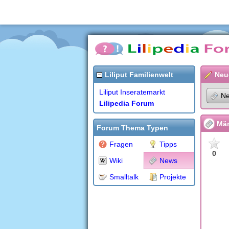
Liliput Familienwelt
Neu
Liliput Inseratemarkt
N
Lilipedia Forum
Män
Forum Thema Typen
Fragen
Tipps
0
Wiki
News
Smalltalk
Projekte