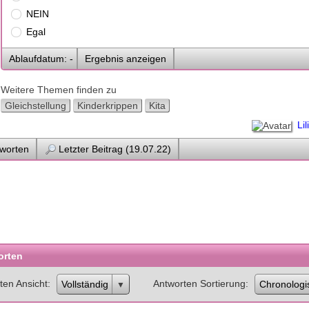
NEIN
Egal
Ablaufdatum: -
Ergebnis anzeigen
Weitere Themen finden zu
Gleichstellung
Kinderkrippen
Kita
Lil
worten
Letzter Beitrag (19.07.22)
orten
ten Ansicht
Antworten Sortierung
Vollständig
Chronologi