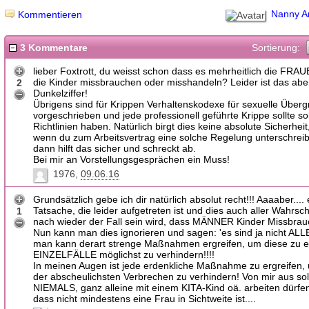
Nanny A
Kommentieren
3 Kommentare
Sortierung:
lieber Foxtrott, du weisst schon dass es mehrheitlich die FRAU
die Kinder missbrauchen oder misshandeln? Leider ist das abe
2
Dunkelziffer!
Übrigens sind für Krippen Verhaltenskodexe für sexuelle Übergr
vorgeschrieben und jede professionell geführte Krippe sollte so
Richtlinien haben. Natürlich birgt dies keine absolute Sicherheit
wenn du zum Arbeitsvertrag eine solche Regelung unterschrei
dann hilft das sicher und schreckt ab.
Bei mir an Vorstellungsgesprächen ein Muss!
1976
09.06.16
Grundsätzlich gebe ich dir natürlich absolut recht!!! Aaaaber.... 
Tatsache, die leider aufgetreten ist und dies auch aller Wahrsch
1
nach wieder der Fall sein wird, dass MÄNNER Kinder Missbrau
Nun kann man dies ignorieren und sagen: 'es sind ja nicht ALL
man kann derart strenge Maßnahmen ergreifen, um diese zu 
EINZELFÄLLE möglichst zu verhindern!!!!
In meinen Augen ist jede erdenkliche Maßnahme zu ergreifen,
der abscheulichsten Verbrechen zu verhindern! Von mir aus so
NIEMALS, ganz alleine mit einem KITA-Kind oä. arbeiten dürfe
dass nicht mindestens eine Frau in Sichtweite ist....