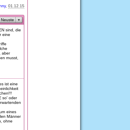
nny
01.12.15
Neuste
EN sind, die
r eine
iffe
lche
, aber
ben musst,
es ist eine
einlichkeit
chen!!!
E so' oder
erwartenden
 um eines
llen Männer
n, ohne