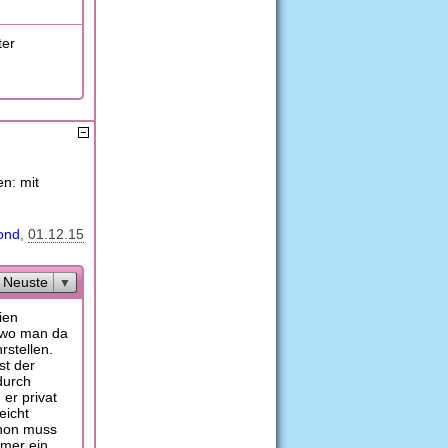
ter
n: mit
ond
01.12.15
Neuste
ien
n wo man da
stellen.
st der
durch
er privat
eicht
chon muss
mmer ein