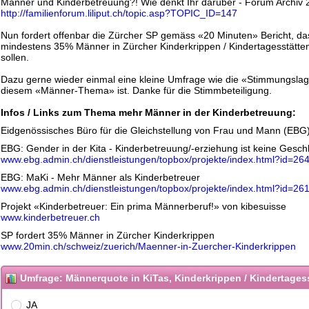
Männer und Kinderbetreuung?! Wie denkt Ihr darüber - Forum Archiv 
http://familienforum.liliput.ch/topic.asp?TOPIC_ID=147
Nun fordert offenbar die Zürcher SP gemäss «20 Minuten» Bericht, da
mindestens 35% Männer in Zürcher Kinderkrippen / Kindertagesstätten
sollen.
Dazu gerne wieder einmal eine kleine Umfrage wie die «Stimmungsla
diesem «Männer-Thema» ist. Danke für die Stimmbeteiligung.
Infos / Links zum Thema mehr Männer in der Kinderbetreuung:
Eidgenössisches Büro für die Gleichstellung von Frau und Mann (EBG
EBG: Gender in der Kita - Kinderbetreuung/-erziehung ist keine Gesch
www.ebg.admin.ch/dienstleistungen/topbox/projekte/index.html?id=26
EBG: MaKi - Mehr Männer als Kinderbetreuer
www.ebg.admin.ch/dienstleistungen/topbox/projekte/index.html?id=26
Projekt «Kinderbetreuer: Ein prima Männerberuf!» von kibesuisse
www.kinderbetreuer.ch
SP fordert 35% Männer in Zürcher Kinderkrippen
www.20min.ch/schweiz/zuerich/Maenner-in-Zuercher-Kinderkrippen
Umfrage: Männerquote in KiTas, Kinderkrippen / Kindertages
JA