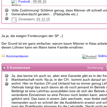
Foxtrott
09.06.16
Volle Zustimmung! Schlimm genug, dass Männer oft schnell un
Generalverdacht geraten... (Pädophilie etc.)
0
Zimetstern
01.12.15
Ja ja, die ewigen Forderungen der SP ;-)
Der Grund ist ein ganz einfacher, warum kaum Männer in Kitas arbeite
diesen Löhnen kann ein Mann keine Familie ernähren.
Vollm
Kommentieren
5 Kommentare
Sortierung:
Ja, das kenne ich auch so, aber eine Garantie gibt es in der fre
Marktwirtschaft nicht. Na ja, in der CH.. kommt auch darauf a
0
wohnt. Hier im Kanton ZH und Umland hat es immer genug Lehr
Vielmals hängt das auch davon ab ob noch jemand im Betrieb i
Befähigt ist eine Lehrfrau auszubilden bzw ob sich der Betrieb 
veränderte Einnahmen so eine Person noch leisten kann, wenn 
geführt wird. Das kann in einem Jahr wechseln, man findet viell
niemanden auch so schnell der die Ausbildnerin ersetzt und s
man der Praktikantin absagen für die Lehrstelle. Steckt nicht i