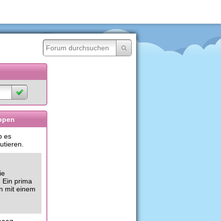
ippen
b es
utieren.
ie
: Ein prima
n mit einem