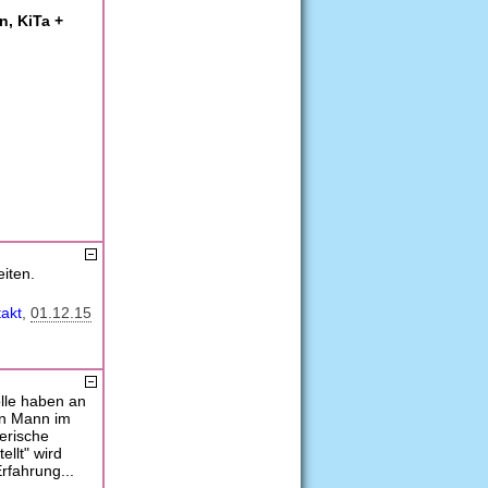
n, KiTa +
iten.
takt
01.12.15
olle haben an
ein Mann im
erische
llt" wird
rfahrung...