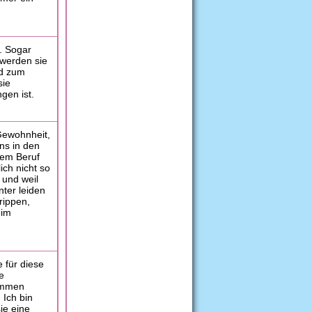
d. Sogar
 werden sie
nd zum
sie
gen ist.
Gewohnheit,
ns in den
dem Beruf
ich nicht so
 und weil
nter leiden
rippen,
 im
 für diese
e
kommen
 Ich bin
ie eine