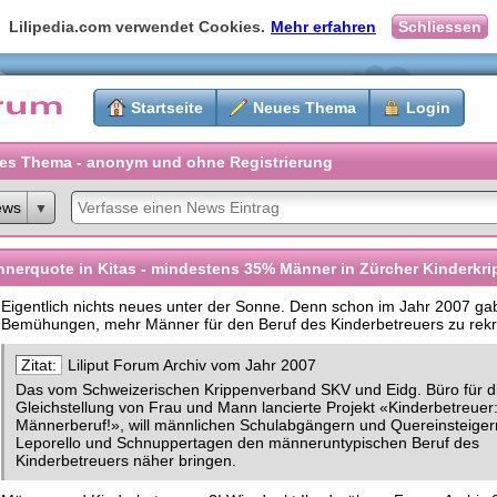
Lilipedia.com verwendet Cookies.
Mehr erfahren
Schliessen
Startseite
Neues Thema
Login
es Thema - anonym und ohne Registrierung
ews
nerquote in Kitas - mindestens 35% Männer in Zürcher Kinderkr
Eigentlich nichts neues unter der Sonne. Denn schon im Jahr 2007 ga
Bemühungen, mehr Männer für den Beruf des Kinderbetreuers zu rekr
Liliput Forum Archiv vom Jahr 2007
Das vom Schweizerischen Krippenverband SKV und Eidg. Büro für d
Gleichstellung von Frau und Mann lancierte Projekt «Kinderbetreuer
Männerberuf!», will männlichen Schulabgängern und Quereinsteiger
Leporello und Schnuppertagen den männeruntypischen Beruf des
Kinderbetreuers näher bringen.