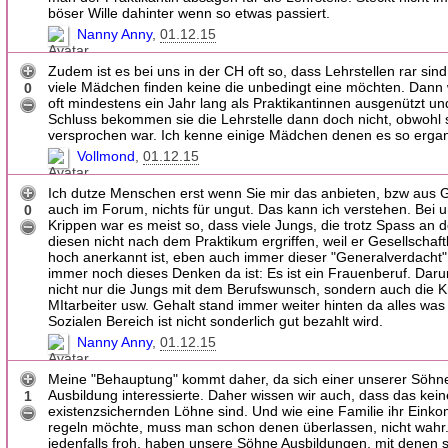
böser Wille dahinter wenn so etwas passiert.
Nanny Anny
01.12.15
Zudem ist es bei uns in der CH oft so, dass Lehrstellen rar sin
viele Mädchen finden keine die unbedingt eine möchten. Dann
0
oft mindestens ein Jahr lang als Praktikantinnen ausgenützt u
Schluss bekommen sie die Lehrstelle dann doch nicht, obwohl 
versprochen war. Ich kenne einige Mädchen denen es so ergan
Vollmond
01.12.15
Ich dutze Menschen erst wenn Sie mir das anbieten, bzw aus 
auch im Forum, nichts für ungut. Das kann ich verstehen. Bei u
0
Krippen war es meist so, dass viele Jungs, die trotz Spass an 
diesen nicht nach dem Praktikum ergriffen, weil er Gesellschaftl
hoch anerkannt ist, eben auch immer dieser "Generalverdacht"
immer noch dieses Denken da ist: Es ist ein Frauenberuf. Daru
nicht nur die Jungs mit dem Berufswunsch, sondern auch die K
MItarbeiter usw. Gehalt stand immer weiter hinten da alles was
Sozialen Bereich ist nicht sonderlich gut bezahlt wird.
Nanny Anny
01.12.15
Meine "Behauptung" kommt daher, da sich einer unserer Söhne
Ausbildung interessierte. Daher wissen wir auch, dass das kein
1
existenzsichernden Löhne sind. Und wie eine Familie ihr Ein
regeln möchte, muss man schon denen überlassen, nicht wahr.
jedenfalls froh, haben unsere Söhne Ausbildungen, mit denen s