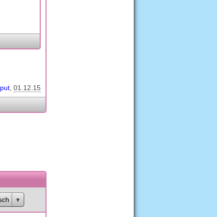
iput
01.12.15
sch