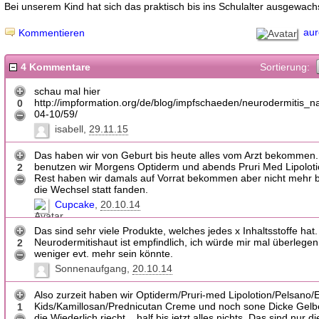
Bei unserem Kind hat sich das praktisch bis ins Schulalter ausgewach
aur
Kommentieren
4 Kommentare
Sortierung:
schau mal hier
http://impformation.org/de/blog/impfschaeden/neurodermitis_
0
04-10/59/
isabell
29.11.15
Das haben wir von Geburt bis heute alles vom Arzt bekommen.
benutzen wir Morgens Optiderm und abends Pruri Med Lipoloti
2
Rest haben wir damals auf Vorrat bekommen aber nicht mehr b
die Wechsel statt fanden.
Cupcake
20.10.14
Das sind sehr viele Produkte, welches jedes x Inhaltsstoffe hat.
Neurodermitishaut ist empfindlich, ich würde mir mal überlegen
2
weniger evt. mehr sein könnte.
Sonnenaufgang
20.10.14
Also zurzeit haben wir Optiderm/Pruri-med Lipolotion/Pelsano/E
Kids/Kamillosan/Prednicutan Creme und noch sone Dicke Gel
1
die Wiederlich riecht... half bis jetzt alles nichts. Das sind nur 