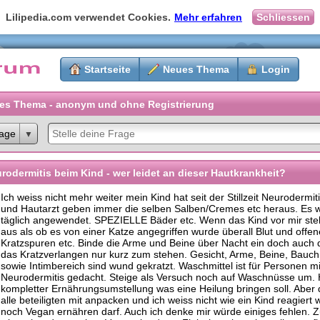
Lilipedia.com verwendet Cookies.
Mehr erfahren
Schliessen
Startseite
Neues Thema
Login
es Thema - anonym und ohne Registrierung
age
rodermitis beim Kind - wer leidet an dieser Hautkrankheit?
Ich weiss nicht mehr weiter mein Kind hat seit der Stillzeit Neurodermit
und Hautarzt geben immer die selben Salben/Cremes etc heraus. Es w
täglich angewendet. SPEZIELLE Bäder etc. Wenn das Kind vor mir steh
aus als ob es von einer Katze angegriffen wurde überall Blut und offen
Kratzspuren etc. Binde die Arme und Beine über Nacht ein doch auch d
das Kratzverlangen nur kurz zum stehen. Gesicht, Arme, Beine, Bauc
sowie Intimbereich sind wund gekratzt. Waschmittel ist für Personen mi
Neurodermitis gedacht. Steige als Versuch noch auf Waschnüsse um. H
kompletter Ernährungsumstellung was eine Heilung bringen soll. Abe
alle beteiligten mit anpacken und ich weiss nicht wie ein Kind reagiert
noch Vegan ernähren darf. Auch ich denke mir würde einiges fehlen. Zu