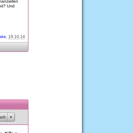
nanziellen
eit? Und
ake
19.10.14
sch