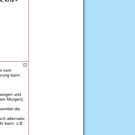
n, KiTa +
en vom
ährung kann
gewogen und
(am Morgen).
smittel die
h alternativ,
n kann. z.B.