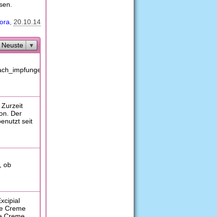
sen.
ora
20.10.14
Neuste
nach_impfungen/2015-
 Zurzeit
on. Der
enutzt seit
, ob
xcipial
be Creme
die Creme