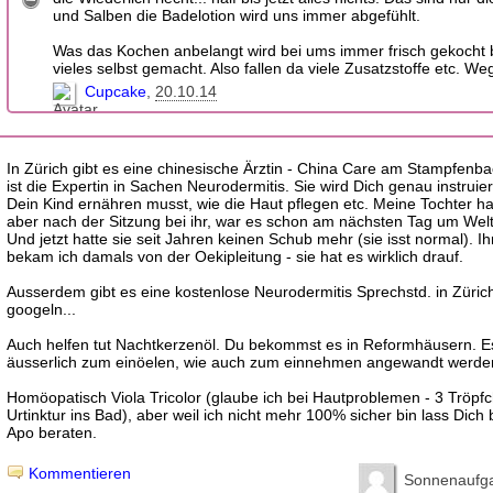
und Salben die Badelotion wird uns immer abgefühlt.
Was das Kochen anbelangt wird bei ums immer frisch gekocht 
vieles selbst gemacht. Also fallen da viele Zusatzstoffe etc. We
Cupcake
20.10.14
In Zürich gibt es eine chinesische Ärztin - China Care am Stampfenbac
ist die Expertin in Sachen Neurodermitis. Sie wird Dich genau instruie
Dein Kind ernähren musst, wie die Haut pflegen etc. Meine Tochter ha
aber nach der Sitzung bei ihr, war es schon am nächsten Tag um Wel
Und jetzt hatte sie seit Jahren keinen Schub mehr (sie isst normal). I
bekam ich damals von der Oekipleitung - sie hat es wirklich drauf.
Ausserdem gibt es eine kostenlose Neurodermitis Sprechstd. in Züric
googeln...
Auch helfen tut Nachtkerzenöl. Du bekommst es in Reformhäusern. E
äusserlich zum einöelen, wie auch zum einnehmen angewandt werde
Homöopatisch Viola Tricolor (glaube ich bei Hautproblemen - 3 Tröpf
Urtinktur ins Bad), aber weil ich nicht mehr 100% sicher bin lass Dich b
Apo beraten.
Kommentieren
Sonnenaufg