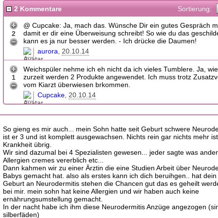
2 Kommentare
Sortierung:
@ Cupcake: Ja, mach das. Wünsche Dir ein gutes Gespräch mit
damit er dir eine Überweisung schreibt! So wie du das geschilde
2
kann es ja nur besser werden. - Ich drücke die Daumen!
aurora
20.10.14
Weichspüler nehme ich eh nicht da ich vieles Tumblere. Ja, wi
zurzeit werden 2 Produkte angewendet. Ich muss trotz Zusatzve
1
vom Kiarzt überwiesen brkommen.
Cupcake
20.10.14
So gieng es mir auch... mein Sohn hatte seit Geburt schwere Neuroderm
ist er 3 und ist komplett ausgewachsen. Nichts rein gar nichts mehr is
Krankheit übrig.
Wir sind dazumal bei 4 Spezialisten gewesen... jeder sagte was ander
Allergien cremes vererblich etc...
Dann kahmen wir zu einer Ärztin die eine Studien Arbeit über Neurode
Babys gemacht hat. also als erstes kann ich dich beruihgen.. hat dein 
Geburt an Neurodermitis stehen die Chancen gut das es geheilt werd
bei mir. mein sohn hat keine Allergien und wir haben auch keine
ernährungsumstellung gemacht.
In der nacht habe ich ihm diese Neurodermitis Anzüge angezogen (si
silberfäden)