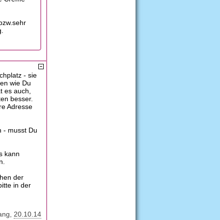
bzw.sehr
g.
hplatz - sie
ren wie Du
t es auch,
ten besser.
hre Adresse
h - musst Du
s kann
n.
chen der
itte in der
ang
20.10.14