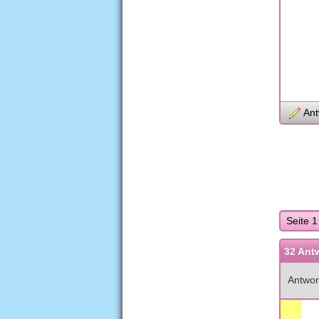
Ant
Seite 1
32 Ant
Antwor