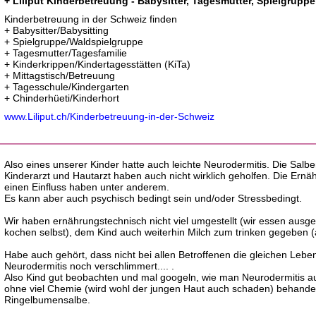
+ Liliput Kinderbetreuung - Babysitter, Tagesmütter, Spielgruppe
Kinderbetreuung in der Schweiz finden
+ Babysitter/Babysitting
+ Spielgruppe/Waldspielgruppe
+ Tagesmutter/Tagesfamilie
+ Kinderkrippen/Kindertagesstätten (KiTa)
+ Mittagstisch/Betreuung
+ Tagesschule/Kindergarten
+ Chinderhüeti/Kinderhort
www.Liliput.ch/Kinderbetreuung-in-der-Schweiz
Also eines unserer Kinder hatte auch leichte Neurodermitis. Die Salb
Kinderarzt und Hautarzt haben auch nicht wirklich geholfen. Die Ern
einen Einfluss haben unter anderem.
Es kann aber auch psychisch bedingt sein und/oder Stressbedingt.
Wir haben ernährungstechnisch nicht viel umgestellt (wir essen aus
kochen selbst), dem Kind auch weiterhin Milch zum trinken gegeben 
Habe auch gehört, dass nicht bei allen Betroffenen die gleichen Leben
Neurodermitis noch verschlimmert.... .
Also Kind gut beobachten und mal googeln, wie man Neurodermitis auc
ohne viel Chemie (wird wohl der jungen Haut auch schaden) behandel
Ringelbumensalbe.