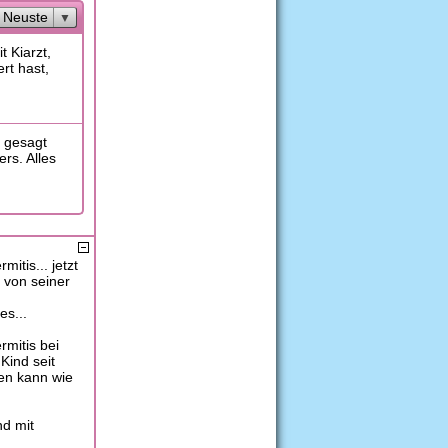
Neuste
 Kiarzt,
rt hast,
e gesagt
rs. Alles
itis... jetzt
t von seiner
es...
rmitis bei
Kind seit
en kann wie
nd mit