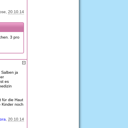
rose
20.10.14
hen. 3 pro
 Salben ja
ner
st es
medizin
 für die Haut
e Kinder noch
ora
20.10.14