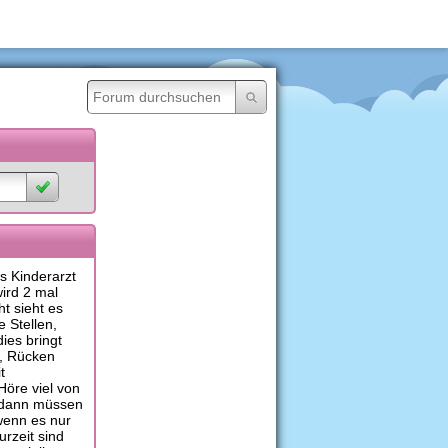
is Kinderarzt
ird 2 mal
t sieht es
e Stellen,
ies bringt
h, Rücken
t
öre viel von
r dann müssen
 wenn es nur
rzeit sind