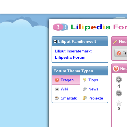
Liliput Familienwelt
Neu
Liliput Inseratemarkt
Fr
Lilipedia Forum
Neu
Forum Thema Typen
Fragen
Tipps
4
Wiki
News
Smalltalk
Projekte
0