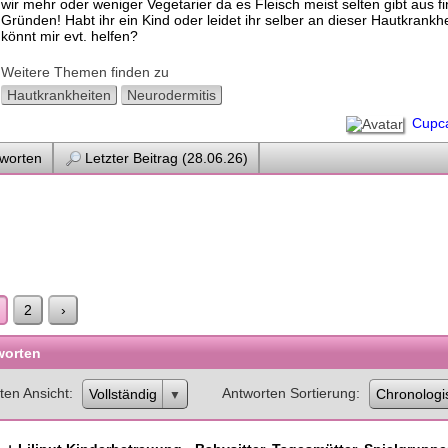
wir mehr oder weniger Vegetarier da es Fleisch meist selten gibt aus fi
Gründen! Habt ihr ein Kind oder leidet ihr selber an dieser Hautkrankh
könnt mir evt. helfen?
Weitere Themen finden zu
Hautkrankheiten
Neurodermitis
Cupc
worten
Letzter Beitrag (28.06.26)
2
›
worten
ten Ansicht
Antworten Sortierung
Vollständig
Chronologi