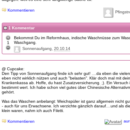
Kommentieren
Pfingst
1 Kommentar
Bekommst Du im Reformhaus, indische Waschnüsse zum Wasc
Waschgang.
1
Sonnenaufgang
20.10.14
@ Cupcake:
Den Tipp von Sonnenaufgang finde ich sehr gut! ....da eben die vielen
eben nicht wirklich nützen und auch "belasten". Klär doch mal mit dei
Krankenkassa ab. Hoffe, du hast Zusatzversicherung. ;). Ein Versuch i
bestimmt wert. Ich habe schon viel gutes über Chinesische Alternativ
gehört.
Was das Waschen anbelangt: Weichspüler ist ganz allgemein nicht gut
- auch für uns Erwachsene. Ich verzichte gänzlich darauf....und als di
klein waren, nahm ich auch Filetti.
aur
Kommentieren