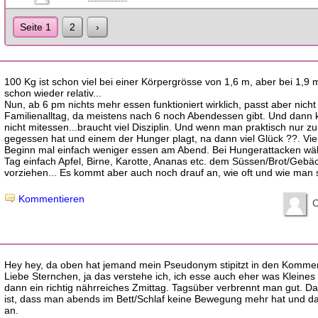
Seite 1
2
›
100 Kg ist schon viel bei einer Körpergrösse von 1,6 m, aber bei 1,9
schon wieder relativ...
Nun, ab 6 pm nichts mehr essen funktioniert wirklich, passt aber nicht
Familienalltag, da meistens nach 6 noch Abendessen gibt. Und dann
nicht mitessen...braucht viel Disziplin. Und wenn man praktisch nur zu
gegessen hat und einem der Hunger plagt, na dann viel Glück ??. Viel
Beginn mal einfach weniger essen am Abend. Bei Hungerattacken w
Tag einfach Apfel, Birne, Karotte, Ananas etc. dem Süssen/Brot/Gebä
vorziehen... Es kommt aber auch noch drauf an, wie oft und wie man 
Kommentieren
C
Hey hey, da oben hat jemand mein Pseudonym stipitzt in den Kommen
Liebe Sternchen, ja das verstehe ich, ich esse auch eher was Kleine
dann ein richtig nährreiches Zmittag. Tagsüber verbrennt man gut. D
ist, dass man abends im Bett/Schlaf keine Bewegung mehr hat und da
an.