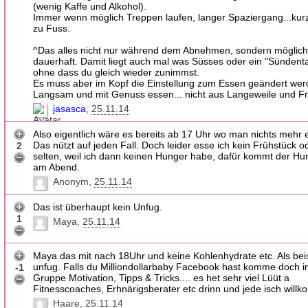
(wenig Kaffe und Alkohol).
Immer wenn möglich Treppen laufen, langer Spaziergang...kur
zu Fuss.
^Das alles nicht nur während dem Abnehmen, sondern möglich
dauerhaft. Damit liegt auch mal was Süsses oder ein "Sündenta
ohne dass du gleich wieder zunimmst.
Es muss aber im Kopf die Einstellung zum Essen geändert wer
Langsam und mit Genuss essen... nicht aus Langeweile und Fr
jasasca
25.11.14
Also eigentlich wäre es bereits ab 17 Uhr wo man nichts mehr e
Das nützt auf jeden Fall. Doch leider esse ich kein Frühstück o
2
selten, weil ich dann keinen Hunger habe, dafür kommt der H
am Abend.
Anonym
25.11.14
Das ist überhaupt kein Unfug.
1
Maya
25.11.14
Maya das mit nach 18Uhr und keine Kohlenhydrate etc. Als beisp
unfug. Falls du Milliondollarbaby Facebook hast komme doch i
-1
Gruppe Motivation, Tipps & Tricks.... es het sehr viel Lüüt a
Fitnesscoaches, Erhnärigsberater etc drinn und jede isch will
Haare
25.11.14