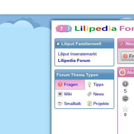
Liliput Familienwelt
Neu
Liliput Inseratemarkt
Fr
Lilipedia Forum
Abn
Forum Thema Typen
Fragen
Tipps
5
Wiki
News
Smalltalk
Projekte
0