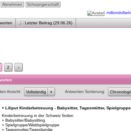
Abnehmen
Schwangerschaft
milliondollar
worten
Letzter Beitrag (29.06.26)
2
›
worten
ten Ansicht
Antworten Sortierung
Vollständig
Chronologi
+ Liliput Kinderbetreuung - Babysitter, Tagesmütter, Spielgruppe
Kinderbetreuung in der Schweiz finden
+ Babysitter/Babysitting
+ Spielgruppe/Waldspielgruppe
+ Tagesmutter/Tagesfamilie