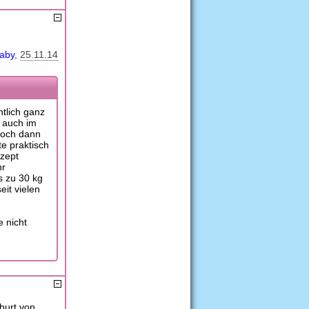
baby
25.11.14
ntlich ganz
h auch im
Doch dann
e praktisch
nzept
hr
s zu 30 kg
it vielen
e nicht
burt von