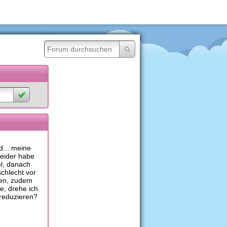
d... meine
leider habe
el, danach
schlecht vor
eren, zudem
e, drehe ich
 reduzieren?