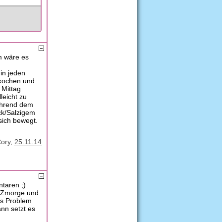
 m wäre es
 in jeden
 kochen und
 Mittag
leicht zu
ährend dem
ck/Salzigem
sich bewegt.
ory
25.11.14
taren ;)
s Zmorge und
as Problem
nn setzt es