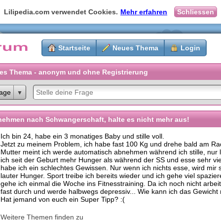
Lilipedia.com verwendet Cookies.
Mehr erfahren
Schliessen
Startseite
Neues Thema
Login
es Thema - anonym und ohne Registrierung
age
ehmen nach Schwangerschaft, halte es nicht mehr aus!
Ich bin 24, habe ein 3 monatiges Baby und stille voll.
Jetzt zu meinem Problem, ich habe fast 100 Kg und drehe bald am Ra
Mutter meint ich werde automatisch abnehmen während ich stille, nur 
ich seit der Geburt mehr Hunger als während der SS und esse sehr vi
habe ich ein schlechtes Gewissen. Nur wenn ich nichts esse, wird mir 
lauter Hunger. Sport treibe ich bereits wieder und ich gehe viel spazi
gehe ich einmal die Woche ins Fitnesstraining. Da ich noch nicht arbeit
fast durch und werde halbwegs depressiv... Wie kann ich das Gewicht
Hat jemand von euch ein Super Tipp? :(
Weitere Themen finden zu