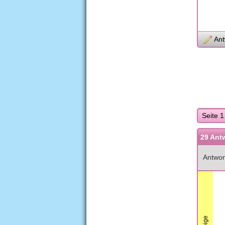
Ant
Seite 1
29 Ant
Antwor