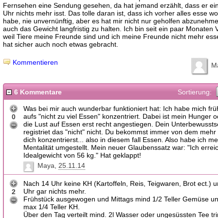
Fernsehen eine Sendung gesehen, da hat jemand erzählt, dass er ei
Uhr nichts mehr isst. Das tolle daran ist, dass ich vorher alles esse wo
habe, nie unvernünftig, aber es hat mir nicht nur geholfen abzunehm
auch das Gewicht langfristig zu halten. Ich bin seit ein paar Monaten V
weil Tiere meine Freunde sind und ich meine Freunde nicht mehr esse
hat sicher auch noch etwas gebracht.
Kommentieren
M
6 Kommentare
Sortierung:
Was bei mir auch wunderbar funktioniert hat: Ich habe mich fr
aufs "nicht zu viel Essen" konzentriert. Dabei ist mein Hunger 
0
die Lust auf Essen erst recht angestiegen. Dein Unterbewussts
registriet das "nicht" nicht. Du bekommst immer von dem mehr
dich konzentrierst... also in diesem fall Essen. Also habe ich m
Mentalität umgestellt. Mein neuer Glaubenssatz war: "Ich erre
Idealgewicht von 56 kg." Hat geklappt!
Maya
25.11.14
Nach 14 Uhr keine KH (Kartoffeln, Reis, Teigwaren, Brot ect.) 
Uhr gar nichts mehr.
2
Frühstück ausgewogen und Mittags mind 1/2 Teller Gemüse un
max 1/4 Teller KH.
Über den Tag verteilt mind. 2l Wasser oder ungesüssten Tee tr