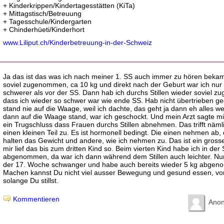
+ Kinderkrippen/Kindertagesstätten (KiTa)
+ Mittagstisch/Betreuung
+ Tagesschule/Kindergarten
+ Chinderhüeti/Kinderhort
www.Liliput.ch/Kinderbetreuung-in-der-Schweiz
Ja das ist das was ich nach meiner 1. SS auch immer zu hören bekam
soviel zugenommen, ca 10 kg und direkt nach der Geburt war ich nur 
schwerer als vor der SS. Dann hab ich durchs Stillen wieder soviel 
dass ich wieder so schwer war wie ende SS. Hab nicht übertrieben g
stand nie auf die Waage, weil ich dachte, das geht ja dann eh alles we
dann auf die Waage stand, war ich geschockt. Und mein Arzt sagte mir
ein Trugschluss dass Frauen durchs Stillen abnehmen. Das trifft näml
einen kleinen Teil zu. Es ist hormonell bedingt. Die einen nehmen ab,
halten das Gewicht und andere, wie ich nehmen zu. Das ist ein grosse
mir lief das bis zum dritten Kind so. Beim vierten Kind habe ich in der
abgenommen, da war ich dann während dem Stillen auch leichter. Nun
der 17. Woche schwanger und habe auch bereits wieder 5 kg abge
Machen kannst Du nicht viel ausser Bewegung und gesund essen, vo
solange Du stillst.
Kommentieren
Ano