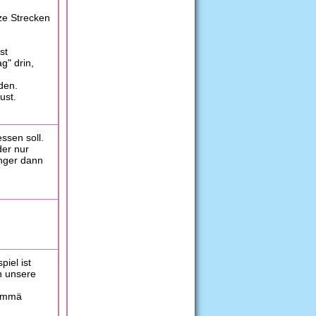
ze Strecken
st
g" drin,
den.
ust.
ssen soll.
der nur
unger dann
iel ist
n unsere
kommä