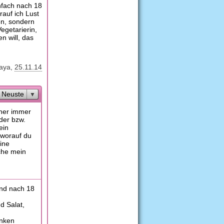
nfach nach 18
rauf ich Lust
en, sondern
egetarierin,
n will, das
aya
25.11.14
Neuste
üher immer
oder bzw.
ein
 worauf du
eine
iche mein
und nach 18
d Salat,
inken