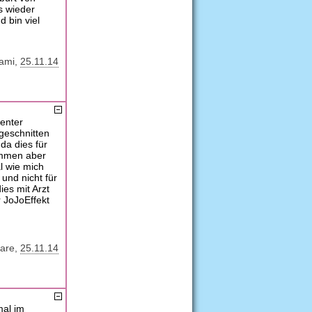
s wieder
 bin viel
ami
25.11.14
center
geschnitten
da dies für
ommen aber
l wie mich
und nicht für
ies mit Arzt
 JoJoEffekt
are
25.11.14
mal im