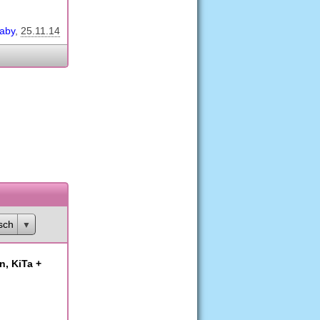
baby
25.11.14
sch
n, KiTa +