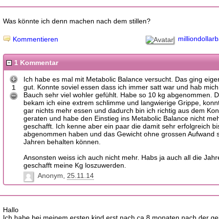
Was könnte ich denn machen nach dem stillen?
milliondollar
Kommentieren
1 Kommentar
Ich habe es mal mit Metabolic Balance versucht. Das ging eige
gut. Konnte soviel essen dass ich immer satt war und hab mic
1
Bauch sehr viel wohler gefühlt. Habe so 10 kg abgenommen. 
bekam ich eine extrem schlimme und langwierige Grippe, konnt
gar nichts mehr essen und dadurch bin ich richtig aus dem Ko
geraten und habe den Einstieg ins Metabolic Balance nicht me
geschafft. Ich kenne aber ein paar die damit sehr erfolgreich bi
abgenommen haben und das Gewicht ohne grossen Aufwand se
Jahren behalten können.
Ansonsten weiss ich auch nicht mehr. Habs ja auch all die Jahr
geschafft meine Kg loszuwerden.
Anonym
25.11.14
Hallo
Ich habe bei meinem ersten kind erst nach ca 8 monaten nach der ge