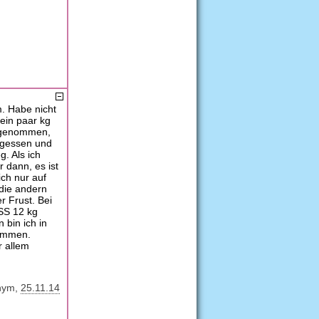
. Habe nicht
ein paar kg
zugenommen,
egessen und
g. Als ich
 dann, es ist
ich nur auf
 die andern
r Frust. Bei
 SS 12 kg
 bin ich in
nommen.
r allem
nym
25.11.14