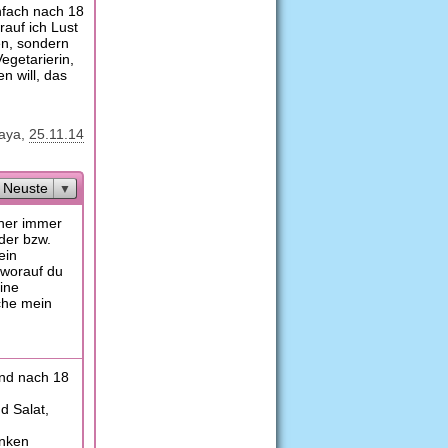
nfach nach 18
rauf ich Lust
en, sondern
egetarierin,
n will, das
aya
25.11.14
Neuste
üher immer
oder bzw.
ein
 worauf du
eine
iche mein
und nach 18
d Salat,
inken