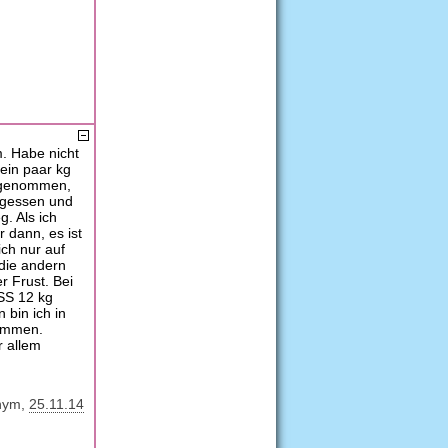
. Habe nicht
ein paar kg
zugenommen,
egessen und
g. Als ich
 dann, es ist
ich nur auf
 die andern
r Frust. Bei
 SS 12 kg
 bin ich in
nommen.
r allem
nym
25.11.14