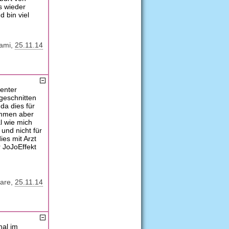
s wieder
 bin viel
ami
25.11.14
center
geschnitten
da dies für
ommen aber
l wie mich
und nicht für
ies mit Arzt
 JoJoEffekt
are
25.11.14
mal im