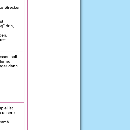
ze Strecken
st
g" drin,
den.
ust.
ssen soll.
der nur
unger dann
iel ist
n unsere
kommä