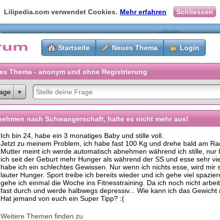
Lilipedia.com verwendet Cookies.
Mehr erfahren
Schliessen
Startseite
Neues Thema
Login
es Thema - anonym und ohne Registrierung
age
ehmen nach Schwangerschaft, halte es nicht mehr aus!
Ich bin 24, habe ein 3 monatiges Baby und stille voll.
Jetzt zu meinem Problem, ich habe fast 100 Kg und drehe bald am Ra
Mutter meint ich werde automatisch abnehmen während ich stille, nur 
ich seit der Geburt mehr Hunger als während der SS und esse sehr vi
habe ich ein schlechtes Gewissen. Nur wenn ich nichts esse, wird mir 
lauter Hunger. Sport treibe ich bereits wieder und ich gehe viel spazi
gehe ich einmal die Woche ins Fitnesstraining. Da ich noch nicht arbeit
fast durch und werde halbwegs depressiv... Wie kann ich das Gewicht
Hat jemand von euch ein Super Tipp? :(
Weitere Themen finden zu