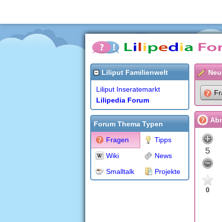
Liliput Familienwelt
Neu
Liliput Inseratemarkt
Fr
Lilipedia Forum
Abn
Forum Thema Typen
Fragen
Tipps
5
Wiki
News
Smalltalk
Projekte
0