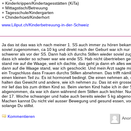
+ Kinderkrippen/Kindertagesstätten (KiTa)
+ Mittagstisch/Betreuung
+ Tagesschule/Kindergarten
+ Chinderhüeti/Kinderhort
www.Liliput.ch/Kinderbetreuung-in-der-Schweiz
Ja das ist das was ich nach meiner 1. SS auch immer zu hören bekam
soviel zugenommen, ca 10 kg und direkt nach der Geburt war ich nur 
schwerer als vor der SS. Dann hab ich durchs Stillen wieder soviel 
dass ich wieder so schwer war wie ende SS. Hab nicht übertrieben g
stand nie auf die Waage, weil ich dachte, das geht ja dann eh alles we
dann auf die Waage stand, war ich geschockt. Und mein Arzt sagte mir
ein Trugschluss dass Frauen durchs Stillen abnehmen. Das trifft näml
einen kleinen Teil zu. Es ist hormonell bedingt. Die einen nehmen ab,
halten das Gewicht und andere, wie ich nehmen zu. Das ist ein grosse
mir lief das bis zum dritten Kind so. Beim vierten Kind habe ich in der
abgenommen, da war ich dann während dem Stillen auch leichter. Nun
der 17. Woche schwanger und habe auch bereits wieder 5 kg abge
Machen kannst Du nicht viel ausser Bewegung und gesund essen, vo
solange Du stillst.
Kommentieren
Ano