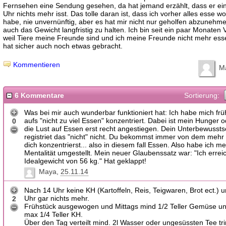
Fernsehen eine Sendung gesehen, da hat jemand erzählt, dass er ei
Uhr nichts mehr isst. Das tolle daran ist, dass ich vorher alles esse wo
habe, nie unvernünftig, aber es hat mir nicht nur geholfen abzunehm
auch das Gewicht langfristig zu halten. Ich bin seit ein paar Monaten V
weil Tiere meine Freunde sind und ich meine Freunde nicht mehr esse
hat sicher auch noch etwas gebracht.
Kommentieren
M
6 Kommentare
Sortierung:
Was bei mir auch wunderbar funktioniert hat: Ich habe mich fr
aufs "nicht zu viel Essen" konzentriert. Dabei ist mein Hunger 
0
die Lust auf Essen erst recht angestiegen. Dein Unterbewussts
registriet das "nicht" nicht. Du bekommst immer von dem mehr
dich konzentrierst... also in diesem fall Essen. Also habe ich m
Mentalität umgestellt. Mein neuer Glaubenssatz war: "Ich erre
Idealgewicht von 56 kg." Hat geklappt!
Maya
25.11.14
Nach 14 Uhr keine KH (Kartoffeln, Reis, Teigwaren, Brot ect.) 
Uhr gar nichts mehr.
2
Frühstück ausgewogen und Mittags mind 1/2 Teller Gemüse un
max 1/4 Teller KH.
Über den Tag verteilt mind. 2l Wasser oder ungesüssten Tee tr