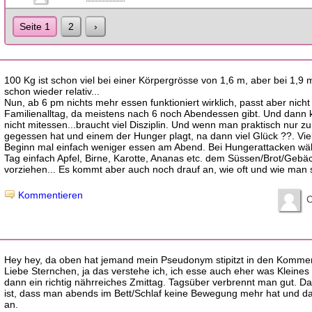
Seite 1
2
›
100 Kg ist schon viel bei einer Körpergrösse von 1,6 m, aber bei 1,9
schon wieder relativ...
Nun, ab 6 pm nichts mehr essen funktioniert wirklich, passt aber nicht
Familienalltag, da meistens nach 6 noch Abendessen gibt. Und dann
nicht mitessen...braucht viel Disziplin. Und wenn man praktisch nur zu
gegessen hat und einem der Hunger plagt, na dann viel Glück ??. Viel
Beginn mal einfach weniger essen am Abend. Bei Hungerattacken w
Tag einfach Apfel, Birne, Karotte, Ananas etc. dem Süssen/Brot/Gebä
vorziehen... Es kommt aber auch noch drauf an, wie oft und wie man 
Kommentieren
C
Hey hey, da oben hat jemand mein Pseudonym stipitzt in den Kommen
Liebe Sternchen, ja das verstehe ich, ich esse auch eher was Kleine
dann ein richtig nährreiches Zmittag. Tagsüber verbrennt man gut. D
ist, dass man abends im Bett/Schlaf keine Bewegung mehr hat und da
an.