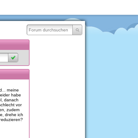
d... meine
leider habe
el, danach
schlecht vor
eren, zudem
e, drehe ich
 reduzieren?