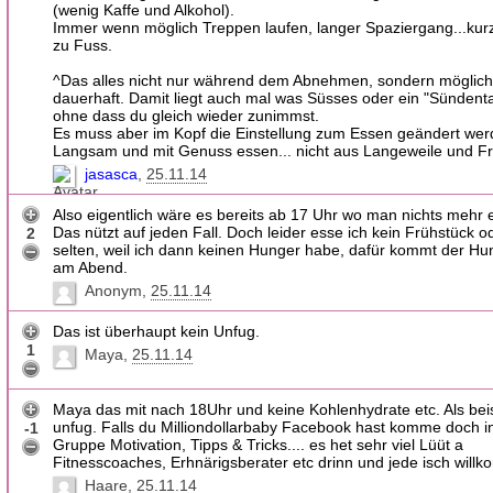
(wenig Kaffe und Alkohol).
Immer wenn möglich Treppen laufen, langer Spaziergang...kur
zu Fuss.
^Das alles nicht nur während dem Abnehmen, sondern möglich
dauerhaft. Damit liegt auch mal was Süsses oder ein "Sündenta
ohne dass du gleich wieder zunimmst.
Es muss aber im Kopf die Einstellung zum Essen geändert wer
Langsam und mit Genuss essen... nicht aus Langeweile und Fr
jasasca
25.11.14
Also eigentlich wäre es bereits ab 17 Uhr wo man nichts mehr e
Das nützt auf jeden Fall. Doch leider esse ich kein Frühstück o
2
selten, weil ich dann keinen Hunger habe, dafür kommt der H
am Abend.
Anonym
25.11.14
Das ist überhaupt kein Unfug.
1
Maya
25.11.14
Maya das mit nach 18Uhr und keine Kohlenhydrate etc. Als beisp
unfug. Falls du Milliondollarbaby Facebook hast komme doch i
-1
Gruppe Motivation, Tipps & Tricks.... es het sehr viel Lüüt a
Fitnesscoaches, Erhnärigsberater etc drinn und jede isch will
Haare
25.11.14