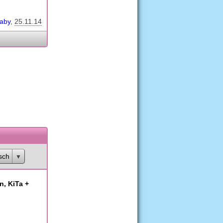
baby
25.11.14
sch
n, KiTa +