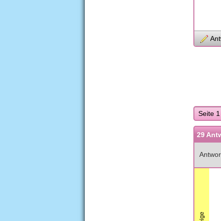
Ant
Seite 1
29 Ant
Antwor