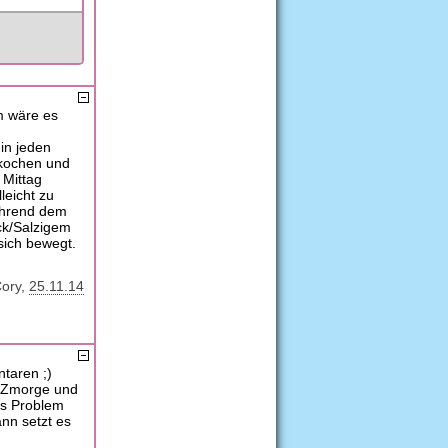
 m wäre es
 in jeden
 kochen und
 Mittag
leicht zu
ährend dem
ck/Salzigem
sich bewegt.
ory
25.11.14
taren ;)
s Zmorge und
as Problem
nn setzt es