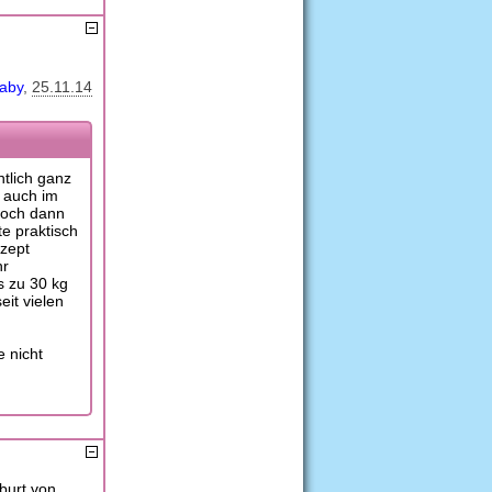
baby
25.11.14
ntlich ganz
h auch im
Doch dann
e praktisch
nzept
hr
s zu 30 kg
it vielen
e nicht
burt von