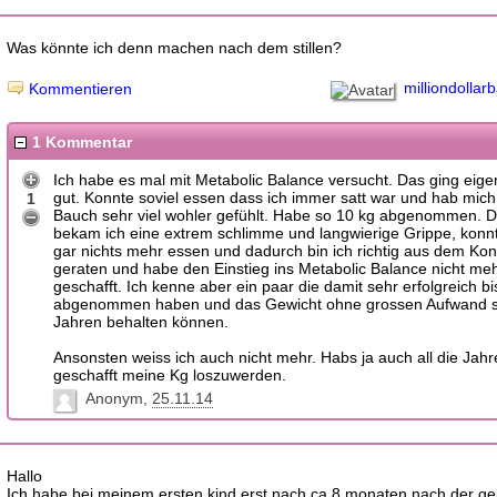
Was könnte ich denn machen nach dem stillen?
milliondollar
Kommentieren
1 Kommentar
Ich habe es mal mit Metabolic Balance versucht. Das ging eige
gut. Konnte soviel essen dass ich immer satt war und hab mic
1
Bauch sehr viel wohler gefühlt. Habe so 10 kg abgenommen. 
bekam ich eine extrem schlimme und langwierige Grippe, konnt
gar nichts mehr essen und dadurch bin ich richtig aus dem Ko
geraten und habe den Einstieg ins Metabolic Balance nicht me
geschafft. Ich kenne aber ein paar die damit sehr erfolgreich bi
abgenommen haben und das Gewicht ohne grossen Aufwand se
Jahren behalten können.
Ansonsten weiss ich auch nicht mehr. Habs ja auch all die Jahr
geschafft meine Kg loszuwerden.
Anonym
25.11.14
Hallo
Ich habe bei meinem ersten kind erst nach ca 8 monaten nach der ge