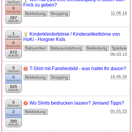
Stimmen
Frick zu geben?
0
Antworten
11.06.14
Bekleidung
Shopping
287
Aufrufe
1
Kinderkleiderbörse / Kinderartikelbörse von
Stimmen
HoKi - Horgner Kids
0
Antworten
Babyartikel
Babyausstattung
Bekleidung
Spielware
872
06.03.13
Aufrufe
0
T-Shirt mit Familienbild - was haltet Ihr davon?
Stimmen
16.05.26
5
Bekleidung
Shopping
Antworten
825
Aufrufe
0
Wo Shirts bedrucken lassen? Jemand Tipps?
Stimmen
01.01.22
2
Bekleidung
Antworten
390
Aufrufe