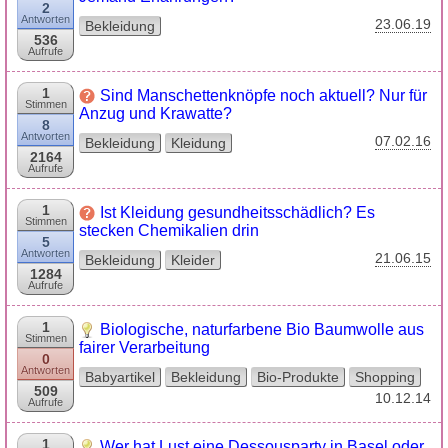
2
Antworten
23.06.19
Bekleidung
536
Aufrufe
1
Sind Manschettenknöpfe noch aktuell? Nur für
Stimmen
Anzug und Krawatte?
8
Antworten
07.02.16
Bekleidung
Kleidung
2164
Aufrufe
1
Ist Kleidung gesundheitsschädlich? Es
Stimmen
stecken Chemikalien drin
5
Antworten
21.06.15
Bekleidung
Kleider
1284
Aufrufe
1
Biologische, naturfarbene Bio Baumwolle aus
Stimmen
fairer Verarbeitung
0
Antworten
Babyartikel
Bekleidung
Bio-Produkte
Shopping
509
10.12.14
Aufrufe
1
Wer hat Lust eine Dessousparty in Basel oder