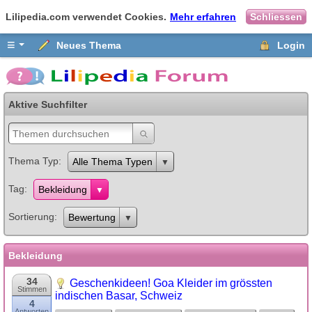
Lilipedia.com verwendet Cookies.
Mehr erfahren
Schliessen
≡
Neues Thema
Login
Aktive Suchfilter
Thema Typ
Alle Thema Typen
Tag
Bekleidung
Sortierung
Bewertung
Bekleidung
34
Geschenkideen! Goa Kleider im grössten
Stimmen
indischen Basar, Schweiz
4
Antworten