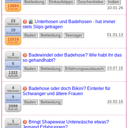
Bekleidung
Einkaufstipps
Geschenkidee
Indien
13884
10.01.26
Aufrufe
23
Unterhosen und Badehosen - hat immer
Stimmen
stets Slips getragen
19
Antworten
01.01.13
Baden
Bekleidung
Teenager
12018
Aufrufe
2
Badewindel oder Badehose? Wie habt ihr das
Stimmen
so gehandhabt?
6
Antworten
23.07.15
Baden
Bekleidung
Erfahrungsaustausch
1322
Aufrufe
4
Badehose oder doch Bikini? Einteiler für
Stimmen
Schwanger und ältere Frauen
9
Antworten
16.02.15
Baden
Bekleidung
2099
Aufrufe
1
Bringt Shapewear Unterwäsche etwas?
Stimmen
Jemand Erfahrungen?