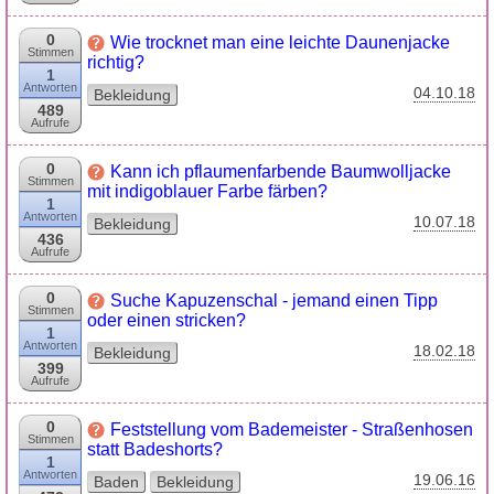
0
Wie trocknet man eine leichte Daunenjacke
Stimmen
richtig?
1
Antworten
04.10.18
Bekleidung
489
Aufrufe
0
Kann ich pflaumenfarbende Baumwolljacke
Stimmen
mit indigoblauer Farbe färben?
1
Antworten
10.07.18
Bekleidung
436
Aufrufe
0
Suche Kapuzenschal - jemand einen Tipp
Stimmen
oder einen stricken?
1
Antworten
18.02.18
Bekleidung
399
Aufrufe
0
Feststellung vom Bademeister - Straßenhosen
Stimmen
statt Badeshorts?
1
Antworten
19.06.16
Baden
Bekleidung