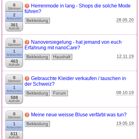
0
Herrenmode in lang - Shops die solche Mode
Stimmen
führen?
2
Antworten
28.05.20
Bekleidung
361
Aufrufe
0
Nanoversiegelung - hat jemand von euch
Stimmen
Erfahrung mit nanoCare?
1
Antworten
12.11.19
Bekleidung
Haushalt
463
Aufrufe
0
Gebrauchte Kleider verkaufen / tauschen in
Stimmen
der Schweiz?
1
Antworten
08.10.19
Bekleidung
Forum
588
Aufrufe
0
Meine neue weisse Bluse verfärbt was tun?
Stimmen
19.05.19
1
Bekleidung
Antworten
611
Aufrufe