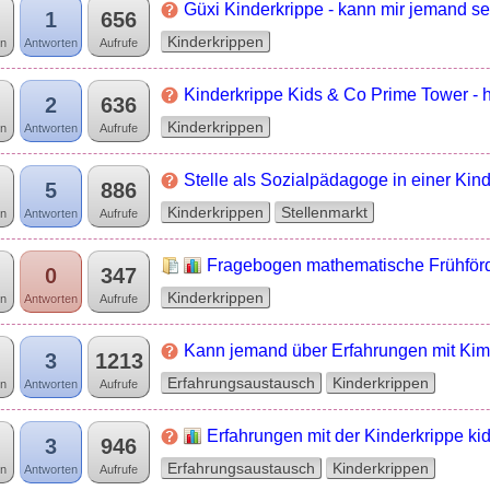
Güxi Kinderkrippe - kann mir jemand s
1
656
Kinderkrippen
n
Antworten
Aufrufe
Kinderkrippe Kids & Co Prime Tower - 
2
636
Kinderkrippen
n
Antworten
Aufrufe
Stelle als Sozialpädagoge in einer Kin
5
886
Kinderkrippen
Stellenmarkt
n
Antworten
Aufrufe
Fragebogen mathematische Frühförd
0
347
Kinderkrippen
n
Antworten
Aufrufe
Kann jemand über Erfahrungen mit Kimi
3
1213
Erfahrungsaustausch
Kinderkrippen
n
Antworten
Aufrufe
Erfahrungen mit der Kinderkrippe kid
3
946
Erfahrungsaustausch
Kinderkrippen
n
Antworten
Aufrufe