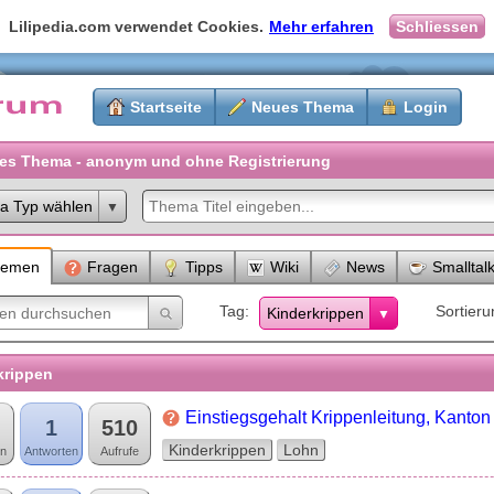
Lilipedia.com verwendet Cookies.
Mehr erfahren
Schliessen
Startseite
Neues Thema
Login
es Thema - anonym und ohne Registrierung
a Typ wählen
hemen
Fragen
Tipps
Wiki
News
Smalltal
Tag
Sortieru
Kinderkrippen
krippen
Einstiegsgehalt Krippenleitung, Kanton 
1
510
Kinderkrippen
Lohn
n
Antworten
Aufrufe