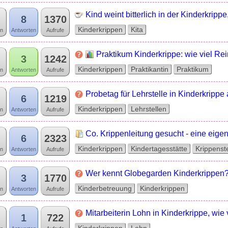
Kind weint bitterlich in der Kinderkrippe
8
1370
Kinderkrippen
Kita
n
Antworten
Aufrufe
Praktikum Kinderkrippe: wie viel Re
3
1242
Kinderkrippen
Praktikantin
Praktikum
n
Antworten
Aufrufe
Probetag für Lehrstelle in Kinderkrippe
6
1219
Kinderkrippen
Lehrstellen
n
Antworten
Aufrufe
Co. Krippenleitung gesucht - eine eige
6
2323
Kinderkrippen
Kindertagesstätte
Krippenst
n
Antworten
Aufrufe
Wer kennt Globegarden Kinderkrippen?
3
1770
Kinderbetreuung
Kinderkrippen
n
Antworten
Aufrufe
Mitarbeiterin Lohn in Kinderkrippe, wi
1
722