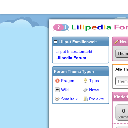
Liliput Familienwelt
Neu
Liliput Inseratemarkt
Them
Lilipedia Forum
Alle T
Forum Thema Typen
Fragen
Tipps
Wiki
News
Kinder
Smalltalk
Projekte
0
Stimme