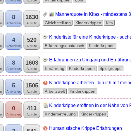
Kinderkrippen
Lohn
n
Antworten
Aufrufe
Männerquote in Kitas - mindestens 35
8
1630
Gleichstellung
Kinderkrippen
Kita
n
Antworten
Aufrufe
Kinderliste für eine Kinderkrippe - su
4
520
Erfahrungsaustausch
Kinderkrippen
n
Antworten
Aufrufe
Erfahrungen zu Umgang und Ernährung 
8
1603
Ernährung
Kinderkrippen
Spielgruppe
n
Antworten
Aufrufe
Kinderkrippe arbeiten - bin ich mit mein
5
1505
Arbeitswelt
Kinderkrippen
n
Antworten
Aufrufe
Kinderkrippe eröffnen in der Nähe von
0
413
Kinderbetreuung
Kinderkrippen
n
Antworten
Aufrufe
Humanistische Krippe Erfahrungen