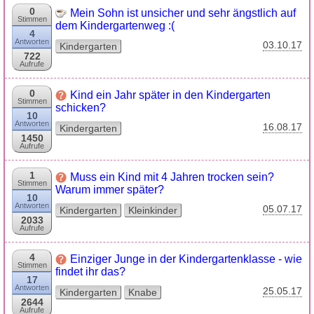
0
Mein Sohn ist unsicher und sehr ängstlich auf
Stimmen
dem Kindergartenweg :(
4
Antworten
03.10.17
Kindergarten
722
Aufrufe
0
Kind ein Jahr später in den Kindergarten
Stimmen
schicken?
10
Antworten
16.08.17
Kindergarten
1450
Aufrufe
1
Muss ein Kind mit 4 Jahren trocken sein?
Stimmen
Warum immer später?
10
Antworten
05.07.17
Kindergarten
Kleinkinder
2033
Aufrufe
4
Einziger Junge in der Kindergartenklasse - wie
Stimmen
findet ihr das?
17
Antworten
25.05.17
Kindergarten
Knabe
2644
Aufrufe