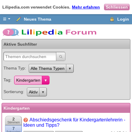
Lilipedia.com verwendet Cookies.
Mehr erfahren
Schliessen
≡
Neues Thema
Login
Aktive Suchfilter
Thema Typ
Alle Thema Typen
Tag
Kindergarten
Sortierung
Aktiv
Kindergarten
2
Abschiedsgeschenk für Kindergartenlehrerin -
Stimmen
Ideen und Tipps?
7
Antworten