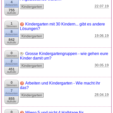
4
Antworten
22.07.19
Kindergarten
755
Aufrufe
1
Kindergarten mit 30 Kindern... gibt es andere
Stimmen
Lösungen?
8
Antworten
19.06.19
Kindergarten
842
Aufrufe
0
Grosse Kindergartengruppen - wie gehen eure
Stimmen
Kinder damit um?
2
Antworten
30.05.19
Kindergarten
451
Aufrufe
0
Arbeiten und Kindergarten - Wie macht ihr
Stimmen
das?
7
Antworten
28.04.19
Kindergarten
855
Aufrufe
0
Wieso 5 und nicht 4 Halbtage für