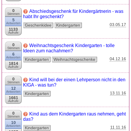
0
Abschiedsgeschenk für Kindergärtnerin - was
Stimmen
habt Ihr geschenkt?
5
Antworten
03.05.17
Geschenkidee
Kindergarten
1133
Aufrufe
0
Weihnachtsgeschenk Kindergarten - tolle
Stimmen
Ideen zum nachahmen?
6
Antworten
04.12.16
Kindergarten
Weihnachtsgeschenke
1814
Aufrufe
0
Kind will bei der einen Lehrperson nicht in den
Stimmen
KIGA - was tun?
12
Antworten
13.11.16
Kindergarten
1661
Aufrufe
0
Kind aus dem Kindergarten raus nehmen, geht
Stimmen
das?
10
Antworten
11.11.16
Kindergarten