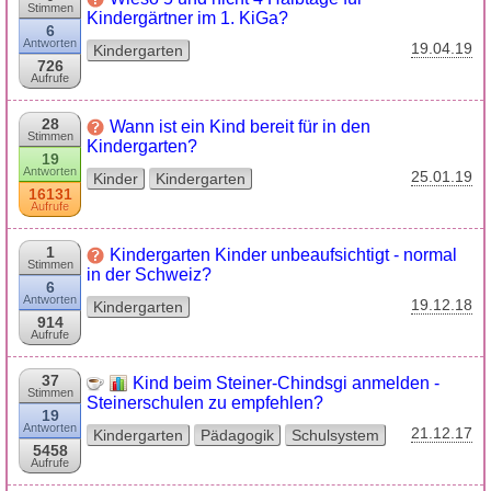
Stimmen
Kindergärtner im 1. KiGa?
6
Antworten
19.04.19
Kindergarten
726
Aufrufe
28
Wann ist ein Kind bereit für in den
Stimmen
Kindergarten?
19
Antworten
25.01.19
Kinder
Kindergarten
16131
Aufrufe
1
Kindergarten Kinder unbeaufsichtigt - normal
Stimmen
in der Schweiz?
6
Antworten
19.12.18
Kindergarten
914
Aufrufe
37
Kind beim Steiner-Chindsgi anmelden -
Stimmen
Steinerschulen zu empfehlen?
19
Antworten
21.12.17
Kindergarten
Pädagogik
Schulsystem
5458
Aufrufe