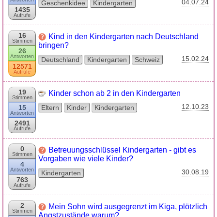
04.07.24
Geschenkidee
Kindergarten
1435
Aufrufe
16
Kind in den Kindergarten nach Deutschland
Stimmen
bringen?
26
Antworten
15.02.24
Deutschland
Kindergarten
Schweiz
12571
Aufrufe
19
Kinder schon ab 2 in den Kindergarten
Stimmen
12.10.23
15
Eltern
Kinder
Kindergarten
Antworten
2491
Aufrufe
0
Betreuungsschlüssel Kindergarten - gibt es
Stimmen
Vorgaben wie viele Kinder?
4
Antworten
30.08.19
Kindergarten
763
Aufrufe
2
Mein Sohn wird ausgegrenzt im Kiga, plötzlich
Stimmen
Angstzustände warum?