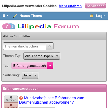
Lilipedia.com verwendet Cookies.
Mehr erfahren
Schliessen
≡
Neues Thema
Login
Aktive Suchfilter
Thema Typ
Alle Thema Typen
Tag
Erfahrungsaustausch
Sortierung
Aktiv
Erfahrungsaustausch
0
Mundvorhofplatte Erfahrungen zum
Stimmen
Daumenlutschen abgewöhnen?
0
Antworten