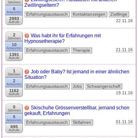
Stimmen
Zwillingseltern?
6
Antworten
Erfahrungsaustausch
Kontaktanzeigen
Zwillinge
2993
22.11.16
Aufrufe
2
Was habt ihr für Erfahrungen mit
Stimmen
Hypnosetherapie?
10
Antworten
21.11.16
Erfahrungsaustausch
Therapie
1391
Aufrufe
1
Job oder Baby? Ist jemand in einer ähnlichen
Stimmen
Situation?
2
Antworten
Erfahrungsaustausch
Jobs
Schwangerschaft
1162
19.11.16
Aufrufe
0
Skischuhe Grössenverstellbar, jemand schon
Stimmen
gekauft, Erfahrungen
5
Antworten
01.11.16
Erfahrungsaustausch
Skifahren
695
Aufrufe