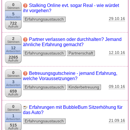
0
Stalking Online evt. sogar Real - wie würdet
Stimmen
ihr vorgehen?
5
Antworten
29.10.16
Erfahrungsaustausch
722
Aufrufe
2
Partner verlassen oder durchhalten? Jemand
Stimmen
ähnliche Erfahrung gemacht?
12
Antworten
12.10.16
Erfahrungsaustausch
Partnerschaft
2265
Aufrufe
0
Betreuungsgutscheine - jemand Erfahrung,
Stimmen
welche Voraussetzungen?
3
Antworten
09.10.16
Erfahrungsaustausch
Kinderbetreuung
659
Aufrufe
0
Erfahrungen mit BubbleBum Sitzerhöhung für
Stimmen
das Auto?
1
Antworten
21.09.16
Erfahrungsaustausch
515
Aufrufe