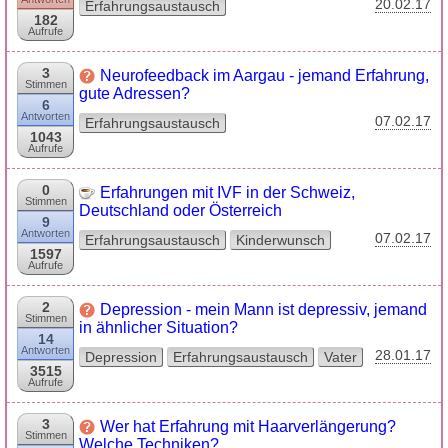
20.02.17
Erfahrungsaustausch
182
Aufrufe
3
Neurofeedback im Aargau - jemand Erfahrung,
Stimmen
gute Adressen?
6
Antworten
07.02.17
Erfahrungsaustausch
1043
Aufrufe
0
Erfahrungen mit IVF in der Schweiz,
Stimmen
Deutschland oder Österreich
9
Antworten
07.02.17
Erfahrungsaustausch
Kinderwunsch
1597
Aufrufe
2
Depression - mein Mann ist depressiv, jemand
Stimmen
in ähnlicher Situation?
14
Antworten
28.01.17
Depression
Erfahrungsaustausch
Vater
3515
Aufrufe
3
Wer hat Erfahrung mit Haarverlängerung?
Stimmen
Welche Techniken?