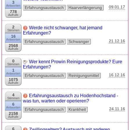
3
Antworten
09.01.17
Erfahrungsaustausch
Haarverlängerung
778
Aufrufe
2
Werde nicht schwanger, hat jemand
Stimmen
Erfahrungen?
16
Antworten
21.12.16
Erfahrungsaustausch
Schwanger
2568
Aufrufe
0
Wer kennt Prowin Reinigungsprodukte? Eure
Stimmen
Erfahrungen?
1
Antworten
16.12.16
Erfahrungsaustausch
Reinigungsmittel
1075
Aufrufe
4
Erfahrungsaustausch zu Hodenhochstand -
Stimmen
was tun, warten oder operieren?
6
Antworten
24.11.16
Erfahrungsaustausch
Krankheit
2158
Aufrufe
6
Zwillingseltern? Austausch mit anderen