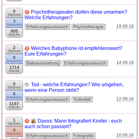
0
Psychotherapeuten dürfen diese umarmen?
Stimmen
Welche Erfahrungen?
3
Antworten
19.09.16
Erfahrungsaustausch
Psychotherapie
905
Aufrufe
2
Welches Babyphone ist empfehlenswert?
Stimmen
Eure Erfahrungen?
8
Antworten
14.09.16
Babyausstattung
Erfahrungsaustausch
1714
Aufrufe
0
Tod - welche Erfahrungen? Wie umgehen,
Stimmen
wenn eine Person stirbt?
6
Antworten
12.09.16
Erfahrungsaustausch
Todesfall
1147
Aufrufe
1
Davos: Mann fotografiert Kinder - euch
Stimmen
auch schon passiert?
0
Antworten
10.09.16
Erfahrungsaustausch
Fotografie