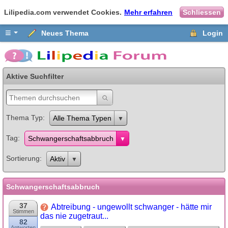
Lilipedia.com verwendet Cookies.
Mehr erfahren
Schliessen
≡
Neues Thema
Login
Aktive Suchfilter
Thema Typ
Alle Thema Typen
Tag
Schwangerschaftsabbruch
Sortierung
Aktiv
Schwangerschaftsabbruch
37
Abtreibung - ungewollt schwanger - hätte mir
Stimmen
das nie zugetraut...
82
Antworten