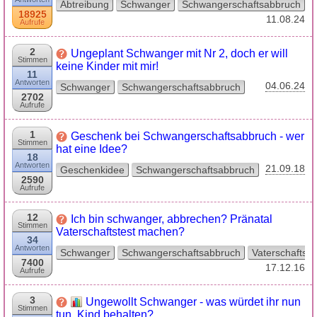
Abtreibung
Schwanger
Schwangerschaftsabbruch
18925
11.08.24
Aufrufe
2
Ungeplant Schwanger mit Nr 2, doch er will
Stimmen
keine Kinder mit mir!
11
Antworten
04.06.24
Schwanger
Schwangerschaftsabbruch
2702
Aufrufe
1
Geschenk bei Schwangerschaftsabbruch - wer
Stimmen
hat eine Idee?
18
Antworten
21.09.18
Geschenkidee
Schwangerschaftsabbruch
2590
Aufrufe
12
Ich bin schwanger, abbrechen? Pränatal
Stimmen
Vaterschaftstest machen?
34
Antworten
Schwanger
Schwangerschaftsabbruch
Vaterschaftste
7400
17.12.16
Aufrufe
3
Ungewollt Schwanger - was würdet ihr nun
Stimmen
tun, Kind behalten?