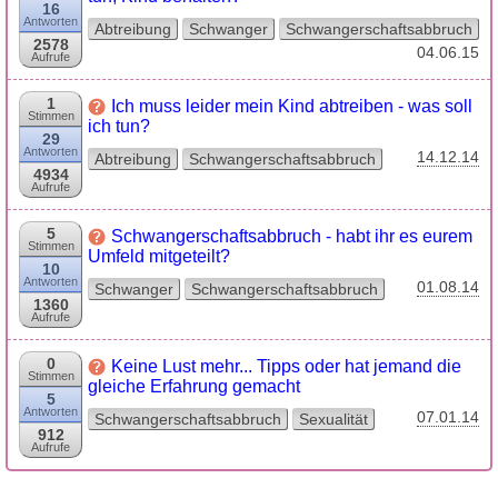
16
Antworten
Abtreibung
Schwanger
Schwangerschaftsabbruch
2578
04.06.15
Aufrufe
1
Ich muss leider mein Kind abtreiben - was soll
Stimmen
ich tun?
29
Antworten
14.12.14
Abtreibung
Schwangerschaftsabbruch
4934
Aufrufe
5
Schwangerschaftsabbruch - habt ihr es eurem
Stimmen
Umfeld mitgeteilt?
10
Antworten
01.08.14
Schwanger
Schwangerschaftsabbruch
1360
Aufrufe
0
Keine Lust mehr... Tipps oder hat jemand die
Stimmen
gleiche Erfahrung gemacht
5
Antworten
07.01.14
Schwangerschaftsabbruch
Sexualität
912
Aufrufe