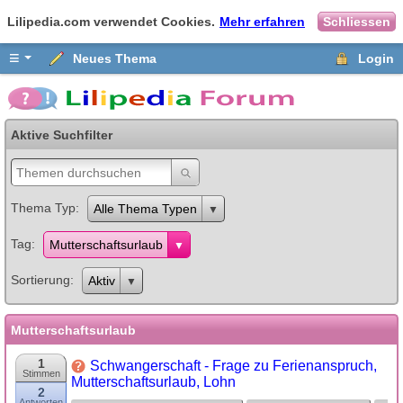
Lilipedia.com verwendet Cookies.
Mehr erfahren
Schliessen
≡
Neues Thema
Login
Aktive Suchfilter
Thema Typ
Alle Thema Typen
Tag
Mutterschaftsurlaub
Sortierung
Aktiv
Mutterschaftsurlaub
1
Schwangerschaft - Frage zu Ferienanspruch,
Stimmen
Mutterschaftsurlaub, Lohn
2
Antworten