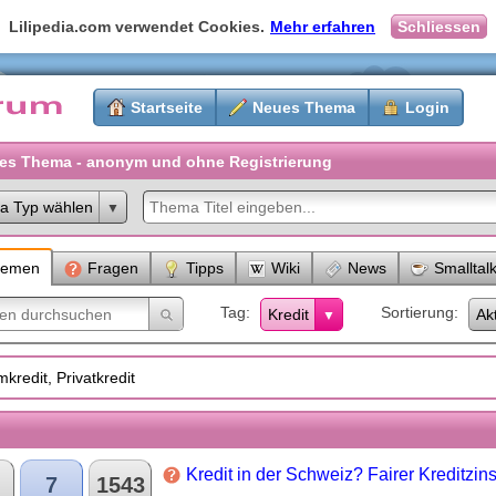
Lilipedia.com verwendet Cookies.
Mehr erfahren
Schliessen
Startseite
Neues Thema
Login
es Thema - anonym und ohne Registrierung
a Typ wählen
hemen
Fragen
Tipps
Wiki
News
Smalltal
Tag
Sortierung
Kredit
Akt
kredit, Privatkredit
Kredit in der Schweiz? Fairer Kreditzin
7
1543