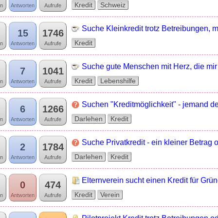
Kredit
Schweiz
n
Antworten
Aufrufe
Suche Kleinkredit trotz Betreibungen,
15
1746
Kredit
n
Antworten
Aufrufe
Suche gute Menschen mit Herz, die mir 
7
1041
Kredit
Lebenshilfe
n
Antworten
Aufrufe
Suchen "Kreditmöglichkeit" - jemand d
6
1266
Darlehen
Kredit
n
Antworten
Aufrufe
Suche Privatkredit - ein kleiner Betra
2
1784
Darlehen
Kredit
n
Antworten
Aufrufe
Elternverein sucht einen Kredit für G
0
474
Kredit
Verein
n
Antworten
Aufrufe