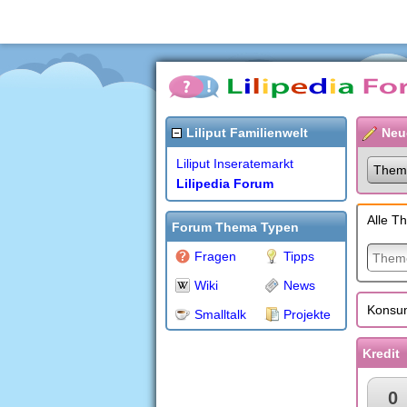
Liliput Familienwelt
Neu
Liliput Inseratemarkt
Them
Lilipedia Forum
Alle T
Forum Thema Typen
Fragen
Tipps
Wiki
News
Konsum
Smalltalk
Projekte
Kredit
0