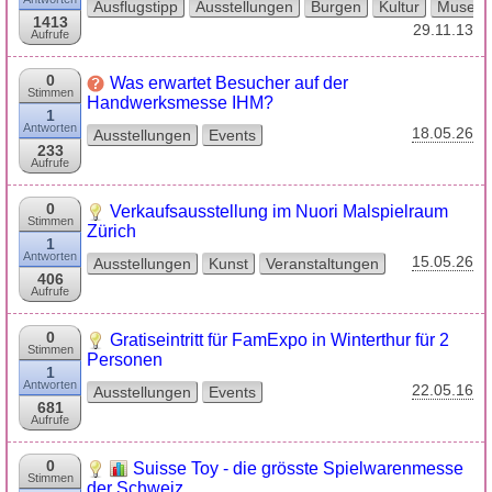
Ausflugstipp
Ausstellungen
Burgen
Kultur
Museu
1413
29.11.13
Aufrufe
0
Was erwartet Besucher auf der
Stimmen
Handwerksmesse IHM?
1
Antworten
18.05.26
Ausstellungen
Events
233
Aufrufe
0
Verkaufsausstellung im Nuori Malspielraum
Stimmen
Zürich
1
Antworten
15.05.26
Ausstellungen
Kunst
Veranstaltungen
406
Aufrufe
0
Gratiseintritt für FamExpo in Winterthur für 2
Stimmen
Personen
1
Antworten
22.05.16
Ausstellungen
Events
681
Aufrufe
0
Suisse Toy - die grösste Spielwarenmesse
Stimmen
der Schweiz