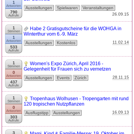
1
Antworten
Ausstellungen
Spielwaren
Veranstaltungen
790
26.09.15
Aufrufe
1
Habe 2 Gratisgutscheine für die WOHGA in
Stimmen
Winterthur vom 6.-9. März
1
Antworten
11.02.14
Ausstellungen
Kostenlos
533
Aufrufe
1
Women's Expo Zürich, April 2016 -
Stimmen
Gelegenheit für Frauen sich zu vernetzen
0
Antworten
28.11.15
Ausstellungen
Events
Zürich
437
Aufrufe
1
Tropenhaus Wolhusen - Tropengarten mit rund
Stimmen
120 tropischen Nutzpflanzen
0
Antworten
16.09.13
Ausflugstipp
Ausstellungen
303
Aufrufe
3
Mami, Kind & Familie-Messe: 19. Oktober im