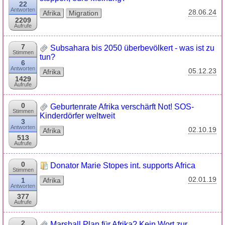
22
Antworten
28.06.24
Afrika
Migration
2209
Aufrufe
7
Subsahara bis 2050 überbevölkert - was ist zu
Stimmen
tun?
6
Antworten
05.12.23
Afrika
1429
Aufrufe
0
Geburtenrate Afrika verschärft Not! SOS-
Stimmen
Kinderdörfer weltweit
3
Antworten
02.10.19
Afrika
513
Aufrufe
0
Donator Marie Stopes int. supports Africa
Stimmen
02.01.19
1
Afrika
Antworten
377
Aufrufe
2
Marshall Plan für Afrika? Kein Wort zur