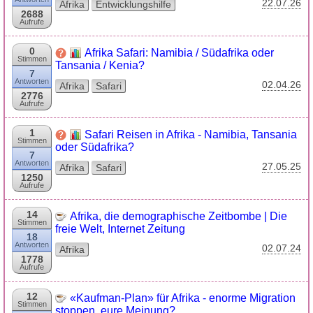
22.07.26
Afrika
Entwicklungshilfe
2688
Aufrufe
0
Afrika Safari: Namibia / Südafrika oder
Stimmen
Tansania / Kenia?
7
Antworten
02.04.26
Afrika
Safari
2776
Aufrufe
1
Safari Reisen in Afrika - Namibia, Tansania
Stimmen
oder Südafrika?
7
Antworten
27.05.25
Afrika
Safari
1250
Aufrufe
14
Afrika, die demographische Zeitbombe | Die
Stimmen
freie Welt, Internet Zeitung
18
Antworten
02.07.24
Afrika
1778
Aufrufe
12
«Kaufman-Plan» für Afrika - enorme Migration
Stimmen
stoppen, eure Meinung?