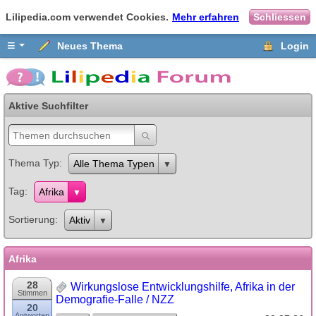
Lilipedia.com verwendet Cookies.
Mehr erfahren
Schliessen
≡
Neues Thema
Login
Aktive Suchfilter
Thema Typ
Alle Thema Typen
Tag
Afrika
Sortierung
Aktiv
Afrika
28
Wirkungslose Entwicklungshilfe, Afrika in der
Stimmen
Demografie-Falle / NZZ
20
Antworten