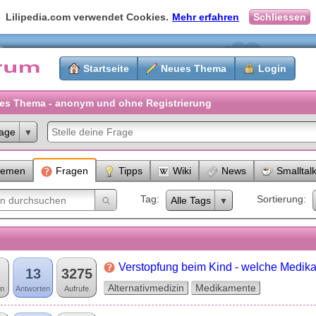
Lilipedia.com verwendet Cookies.
Mehr erfahren
Schliessen
Startseite
Neues Thema
Login
es Thema - anonym und ohne Registrierung
age
hemen
Fragen
Tipps
Wiki
News
Smalltal
Tag
Sortierung
Alle Tags
Verstopfung beim Kind - welche Medik
13
3275
Alternativmedizin
Medikamente
n
Antworten
Aufrufe