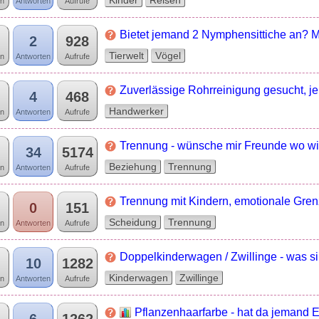
Kinder
Reisen
n
Antworten
Aufrufe
Bietet jemand 2 Nymphensittiche an?
2
928
Tierwelt
Vögel
n
Antworten
Aufrufe
Zuverlässige Rohrreinigung gesucht, 
4
468
Handwerker
n
Antworten
Aufrufe
Trennung - wünsche mir Freunde wo wirk
34
5174
Beziehung
Trennung
n
Antworten
Aufrufe
Trennung mit Kindern, emotionale Gren
0
151
Scheidung
Trennung
n
Antworten
Aufrufe
Doppelkinderwagen / Zwillinge - was s
10
1282
Kinderwagen
Zwillinge
n
Antworten
Aufrufe
Pflanzenhaarfarbe - hat da jemand 