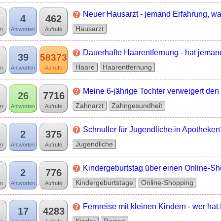
Neuer Hausarzt - jemand Erfahrung, wa
4
462
Hausarzt
n
Antworten
Aufrufe
Dauerhafte Haarentfernung - hat jema
39
58373
Haare
Haarentfernung
n
Antworten
Aufrufe
Meine 6-jährige Tochter verweigert de
26
7716
Zahnarzt
Zahngesundheit
n
Antworten
Aufrufe
Schnuller für Jugendliche in Apotheken
2
375
Jugendliche
n
Antworten
Aufrufe
Kindergeburtstag über einen Online-S
2
776
Kindergeburtstage
Online-Shopping
n
Antworten
Aufrufe
Fernreise mit kleinen Kindern - wer hat
17
4283