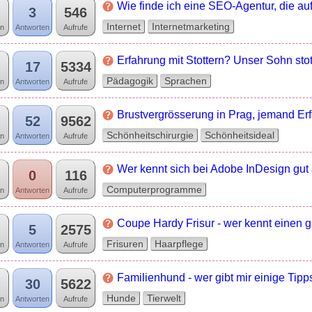
Wie finde ich eine SEO-Agentur, die auf 
3
546
Internet
Internetmarketing
n
Antworten
Aufrufe
Erfahrung mit Stottern? Unser Sohn stott
17
5334
Pädagogik
Sprachen
n
Antworten
Aufrufe
Brustvergrösserung in Prag, jemand Er
52
9562
Schönheitschirurgie
Schönheitsideal
n
Antworten
Aufrufe
Wer kennt sich bei Adobe InDesign gut
0
116
Computerprogramme
n
Antworten
Aufrufe
Coupe Hardy Frisur - wer kennt einen g
5
2575
Frisuren
Haarpflege
n
Antworten
Aufrufe
Familienhund - wer gibt mir einige Tip
30
5622
Hunde
Tierwelt
n
Antworten
Aufrufe