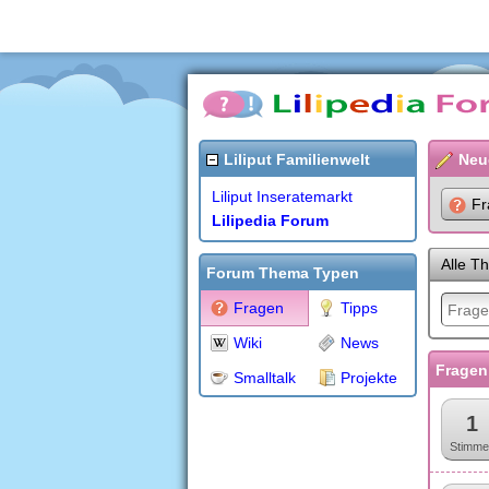
Liliput Familienwelt
Neu
Liliput Inseratemarkt
Fr
Lilipedia Forum
Alle T
Forum Thema Typen
Fragen
Tipps
Wiki
News
Fragen
Smalltalk
Projekte
1
Stimme