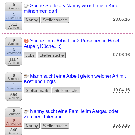
0
Suche Stelle als Nanny wo ich mein Kind
Stimmen
mitnehmen darf
1
Antworten
23.06.16
Nanny
Stellensuche
511
Aufrufe
0
Suche Job / Arbeit für 2 Personen in Hotel,
Stimmen
Aupair, Küche... :)
3
Antworten
07.06.16
Jobs
Stellensuche
1117
Aufrufe
0
Mann sucht eine Arbeit gleich welcher Art mit
Stimmen
Kost und Logis
1
Antworten
19.04.16
Stellenmarkt
Stellensuche
554
Aufrufe
0
Nanny sucht eine Familie im Aargau oder
Stimmen
Zürcher Unterland
0
Antworten
15.03.16
Nanny
Stellensuche
348
Aufrufe