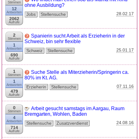
Stimmen
ohne Ausbildung?
12
Antworten
28.02.17
Jobs
Stellensuche
2062
Aufrufe
2
Spanierin sucht Arbeit als Erzieherin in der
Stimmen
Schweiz, bin sehr flexible
1
Antworten
25.01.17
Schweiz
Stellensuche
690
Aufrufe
1
Suche Stelle als Miterzieherin/Springerin ca.
Stimmen
80% im Kt. AG.
1
Antworten
07.11.16
Erzieherin
Stellensuche
479
Aufrufe
0
Arbeit gesucht samstags im Aargau, Raum
Stimmen
Bremgarten, Wohlen, Baden
4
Antworten
24.08.16
Stellensuche
Zusatzverdienst
714
Aufrufe