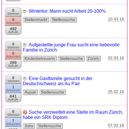
0
Wintertur: Mann sucht Arbeit 20-100%
Stimmen
10.03.16
0
Stellenmarkt
Stellensuche
Antworten
492
Aufrufe
0
Aufgestellte junge Frau sucht eine liebevolle
Stimmen
Familie in Zürich
0
Antworten
02.03.16
Kinderbetreuerin
Stellensuche
Zürich
289
Aufrufe
0
Eine Gastfamilie gesucht in der
Stimmen
Deutschschweiz als Au Pair
1
Antworten
25.02.16
Aupair
Stellensuche
641
Aufrufe
0
Suche verzweifelt eine Stelle im Raum Zürich,
Stimmen
habe ein SRK Diplom
7
Antworten
07.02.16
Jobs
Stellensuche