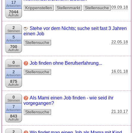
17
Antworten
09.09.18
Krippenstellen
Stellenmarkt
Stellensuche
7044
Aufrufe
2
Stehe vor dem Nichts; suche seit fast 3 Jahren
Stimmen
einen Job
5
Antworten
22.05.18
Stellensuche
700
Aufrufe
0
Job finden ohne Berufserfahrung...
Stimmen
16.01.18
2
Stellensuche
Antworten
875
Aufrufe
0
Als Mami einen Job finden - wie seid ihr
Stimmen
vorgegangen?
7
Antworten
21.10.17
Stellensuche
843
Aufrufe
2
Wo findet man einen Job als Mama mit Kind