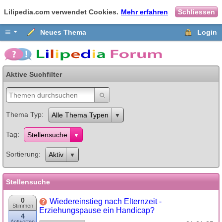
Lilipedia.com verwendet Cookies.
Mehr erfahren
Schliessen
≡
Neues Thema
Login
Aktive Suchfilter
Thema Typ
Alle Thema Typen
Tag
Stellensuche
Sortierung
Aktiv
Stellensuche
0
Wiedereinstieg nach Elternzeit -
Stimmen
Erziehungspause ein Handicap?
4
Antworten