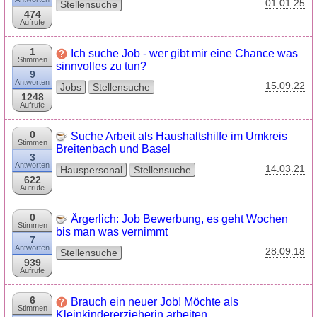
01.01.25
Stellensuche
474
Aufrufe
1
Ich suche Job - wer gibt mir eine Chance was
Stimmen
sinnvolles zu tun?
9
Antworten
15.09.22
Jobs
Stellensuche
1248
Aufrufe
0
Suche Arbeit als Haushaltshilfe im Umkreis
Stimmen
Breitenbach und Basel
3
Antworten
14.03.21
Hauspersonal
Stellensuche
622
Aufrufe
0
Ärgerlich: Job Bewerbung, es geht Wochen
Stimmen
bis man was vernimmt
7
Antworten
28.09.18
Stellensuche
939
Aufrufe
6
Brauch ein neuer Job! Möchte als
Stimmen
Kleinkindererzieherin arbeiten