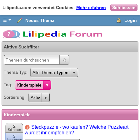
Lilipedia.com verwendet Cookies.
Mehr erfahren
Schliessen
≡
Neues Thema
Login
Aktive Suchfilter
Thema Typ
Alle Thema Typen
Tag
Kinderspiele
Sortierung
Aktiv
Kinderspiele
2
Steckpuzzle - wo kaufen? Welche Puzzleart
Stimmen
würdet ihr empfehlen?
3
Antworten