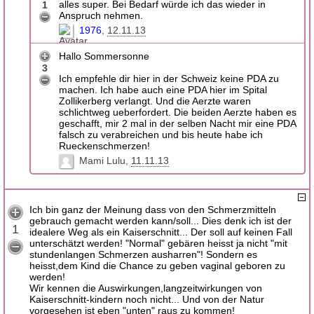
alles super. Bei Bedarf würde ich das wieder in
1
Anspruch nehmen.
1976
12.11.13
Hallo Sommersonne
3
Ich empfehle dir hier in der Schweiz keine PDA zu
machen. Ich habe auch eine PDA hier im Spital
Zollikerberg verlangt. Und die Aerzte waren
schlichtweg ueberfordert. Die beiden Aerzte haben es
geschafft, mir 2 mal in der selben Nacht mir eine PDA
falsch zu verabreichen und bis heute habe ich
Rueckenschmerzen!
Mami Lulu
11.11.13
Ich bin ganz der Meinung dass von den Schmerzmitteln
gebrauch gemacht werden kann/soll... Dies denk ich ist der
1
idealere Weg als ein Kaiserschnitt... Der soll auf keinen Fall
unterschätzt werden! "Normal" gebären heisst ja nicht "mit
stundenlangen Schmerzen ausharren"! Sondern es
heisst,dem Kind die Chance zu geben vaginal geboren zu
werden!
Wir kennen die Auswirkungen,langzeitwirkungen von
Kaiserschnitt-kindern noch nicht... Und von der Natur
vorgesehen ist eben "unten" raus zu kommen!