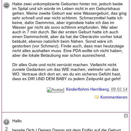
Habe zwei unkomplizierte Geburten hinter mir, jedoch beide
im Spital und ich würde im Leben nicht in ein Geburtshaus
gehen. Meine zweite Geburt war eine Wassergeburt, das ging
sehr schnell und war nicht schlimm. Schmerzmittel hatte ich
keine, dafür Dammriss, aber irgendwie habe ich das im
Wasser gar nicht als sooo schlimm empfunden. War aber
auch in 7 min durch. Bei der ersten Geburt hatte ich auch
einen Dammschnitt, aber da hat die Oberärztin vorher lokal
betäubt, ebenso natürlich beim Nähen. Sonst wäre ich
gestorben (vor Schmerz). Finde auch, dass man heutzutage
nicht alles aushalten muss. Eine PDA wollte ich nicht haben,
aber die lokale Betäubung war schon ausreichend.
Dir alles Gute und nicht verrückt machen. Vielleicht nicht
zuviele Gedanken um das WIE machen, vielmehr um das
WO. Vertraue dich dort an, wo du ein sicheres Gefühl hast,
dass es DIR UND DEM BABY zu jedem Zeitpunkt gut geht!
Kinderflohmi Herrliberg
09.02.14
Kommentieren
Hallo
2
bereite Dich / Deinen Damm mit dem EpiNo auf die Geburt