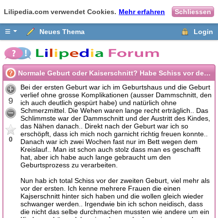
Lilipedia.com verwendet Cookies.
Mehr erfahren
Schliessen
≡
Neues Thema
Login
Normale Geburt oder Kaiserschnitt? Habe Schiss vor der 2. Geburt
Bei der ersten Geburt war ich im Geburtshaus und die Geburt
verlief ohne grosse Komplikationen (ausser Dammschnitt, den
9
ich auch deutlich gespürt habe) und natürlich ohne
Schmerzmittel. Die Wehen waren lange recht erträglich.. Das
Schlimmste war der Dammschnitt und der Austritt des Kindes,
das Nähen danach.. Direkt nach der Geburt war ich so
erschöpft, dass ich mich noch garnicht richtig freuen konnte..
0
Danach war ich zwei Wochen fast nur im Bett wegen dem
Kreislauf.. Man ist schon auch stolz dass man es geschafft
hat, aber ich habe auch lange gebraucht um den
Geburtsprozess zu verarbeiten.
Nun hab ich total Schiss vor der zweiten Geburt, viel mehr als
vor der ersten. Ich kenne mehrere Frauen die einen
Kajserschnitt hinter sich haben und die wollen gleich wieder
schwanger werden.. Irgendwie bin ich schon neidisch, dass
die nicht das selbe durchmachen mussten wie andere um ein