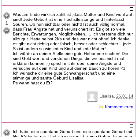
Was am Ende wirklich zählt ist ,dass Mutter und Kind wohl auf
sind! Jede Geburt ist eine Höchstleistunge und hinterlässt
1
Spuren. Ob nun sichtbar oder nicht! Ist auch völlig normal,
dass Frau Ängste hat und verunsichert ist. Es gibt so viele
Berichte, Erwartungen, Möglichkeiten. ... Ich verstehe dich nur
allzugut. Hatte selbst 2Ks und das war nicht ohne! Ich denke
es gibt nicht richtig oder falsch, besser oder schlechter... jede
Ss ist anders so wie jedes Kind und jede Mutter!
Ich würde an deiner Stelle eine gute Hebamme suchen! Die
sind Gold wert und verstehen Dinge, die wir uns nicht mal
erklären können :-) sprich mit ihr über deine Ängste und
versuche auf dein Kind und auf deinen Bauch zu hören <3
Ich wünsche dir eine gute Schwangerschaft und eine
stimmige und sanfte Geburt! Lisalisa
Ps wann hast du Et?
Lisalisa
26.01.14
Kommentieren
Ich habe eine spontane Geburt und eine spontane Geburt mit
Not-KS hinter mir. Und ich weiss jetzt: keine Geburt kann man