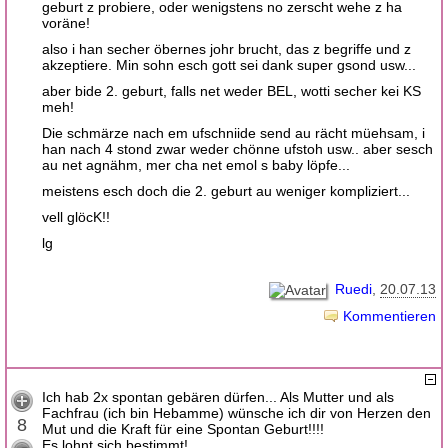
geburt z probiere, oder wenigstens no zerscht wehe z ha
voräne!
also i han secher öbernes johr brucht, das z begriffe und z
akzeptiere. Min sohn esch gott sei dank super gsond usw...
aber bide 2. geburt, falls net weder BEL, wotti secher kei KS
meh!
Die schmärze nach em ufschniide send au rächt müehsam, i
han nach 4 stond zwar weder chönne ufstoh usw.. aber sesch
au net agnähm, mer cha net emol s baby löpfe...
meistens esch doch die 2. geburt au weniger kompliziert...
vell glöcK!!
lg
Ruedi
20.07.13
Kommentieren
Ich hab 2x spontan gebären dürfen... Als Mutter und als
Fachfrau (ich bin Hebamme) wünsche ich dir von Herzen den
8
Mut und die Kraft für eine Spontan Geburt!!!!
Es lohnt sich bestimmt!