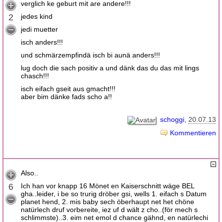
verglich ke geburt mit are andere!!!
2
jedes kind
jedi muetter
isch anders!!!
und schmärzempfindä isch bi aunä anders!!!
lug doch die sach positiv a und dänk das du das mit lings
chasch!!!
isch eifach gseit aus gmacht!!!
aber bim dänke fads scho a!!
schoggi
20.07.13
Kommentieren
Also..
6
Ich han vor knapp 16 Mönet en Kaiserschnitt wäge BEL
gha..leider, i be so trurig dröber gsi, wells 1. eifach s Datum
planet hend, 2. mis baby sech öberhaupt net het chöne
natürlech druf vorbereite, iez uf d wält z cho..(för mech s
schlimmste)..3. eim net emol d chance gähnd, en natürlechi