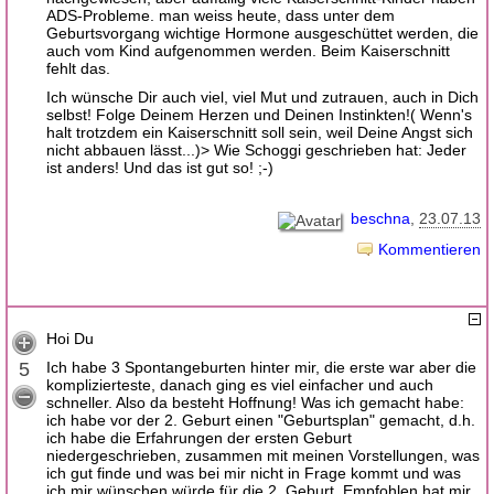
ADS-Probleme. man weiss heute, dass unter dem
Geburtsvorgang wichtige Hormone ausgeschüttet werden, die
auch vom Kind aufgenommen werden. Beim Kaiserschnitt
fehlt das.
Ich wünsche Dir auch viel, viel Mut und zutrauen, auch in Dich
selbst! Folge Deinem Herzen und Deinen Instinkten!( Wenn's
halt trotzdem ein Kaiserschnitt soll sein, weil Deine Angst sich
nicht abbauen lässt...)> Wie Schoggi geschrieben hat: Jeder
ist anders! Und das ist gut so! ;-)
beschna
23.07.13
Kommentieren
Hoi Du
5
Ich habe 3 Spontangeburten hinter mir, die erste war aber die
komplizierteste, danach ging es viel einfacher und auch
schneller. Also da besteht Hoffnung! Was ich gemacht habe:
ich habe vor der 2. Geburt einen "Geburtsplan" gemacht, d.h.
ich habe die Erfahrungen der ersten Geburt
niedergeschrieben, zusammen mit meinen Vorstellungen, was
ich gut finde und was bei mir nicht in Frage kommt und was
ich mir wünschen würde für die 2. Geburt. Empfohlen hat mir