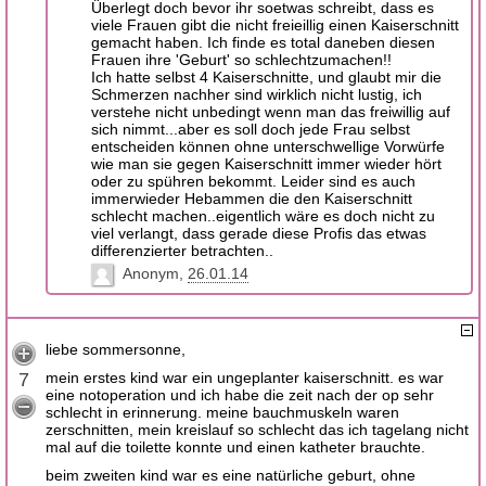
Überlegt doch bevor ihr soetwas schreibt, dass es
viele Frauen gibt die nicht freieillig einen Kaiserschnitt
gemacht haben. Ich finde es total daneben diesen
Frauen ihre 'Geburt' so schlechtzumachen!!
Ich hatte selbst 4 Kaiserschnitte, und glaubt mir die
Schmerzen nachher sind wirklich nicht lustig, ich
verstehe nicht unbedingt wenn man das freiwillig auf
sich nimmt...aber es soll doch jede Frau selbst
entscheiden können ohne unterschwellige Vorwürfe
wie man sie gegen Kaiserschnitt immer wieder hört
oder zu spühren bekommt. Leider sind es auch
immerwieder Hebammen die den Kaiserschnitt
schlecht machen..eigentlich wäre es doch nicht zu
viel verlangt, dass gerade diese Profis das etwas
differenzierter betrachten..
Anonym
26.01.14
liebe sommersonne,
7
mein erstes kind war ein ungeplanter kaiserschnitt. es war
eine notoperation und ich habe die zeit nach der op sehr
schlecht in erinnerung. meine bauchmuskeln waren
zerschnitten, mein kreislauf so schlecht das ich tagelang nicht
mal auf die toilette konnte und einen katheter brauchte.
beim zweiten kind war es eine natürliche geburt, ohne