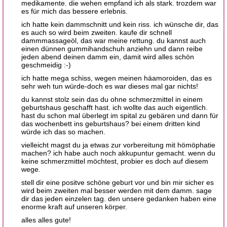
medikamente. die wehen empfand ich als stark. trozdem war
es für mich das bessere erlebnis.
ich hatte kein dammschnitt und kein riss. ich wünsche dir, das
es auch so wird beim zweiten. kaufe dir schnell
dammmassageöl, das war meine rettung. du kannst auch
einen dünnen gummihandschuh anziehn und dann reibe
jeden abend deinen damm ein, damit wird alles schön
geschmeidig :-)
ich hatte mega schiss, wegen meinen häamoroiden, das es
sehr weh tun würde-doch es war dieses mal gar nichts!
du kannst stolz sein das du ohne schmerzmittel in einem
geburtshaus geschafft hast. ich wollte das auch eigentlich.
hast du schon mal überlegt im spital zu gebären und dann für
das wochenbett ins geburtshaus? bei einem dritten kind
würde ich das so machen.
vielleicht magst du ja etwas zur vorbereitung mit hömöphatie
machen? ich habe auch noch akkupuntur gemacht. wenn du
keine schmerzmittel möchtest, probier es doch auf diesem
wege.
stell dir eine positve schöne geburt vor und bin mir sicher es
wird beim zweiten mal besser werden mit dem damm. sage
dir das jeden einzelen tag. den unsere gedanken haben eine
enorme kraft auf unseren körper.
alles alles gute!