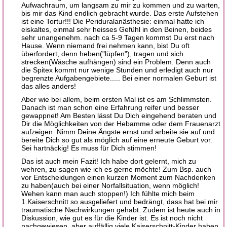
Aufwachraum, um langsam zu mir zu kommen und zu warten,
bis mir das Kind endlich gebracht wurde. Das erste Aufstehen
ist eine Tortur!!! Die Periduralanästhesie: einmal hatte ich
eiskaltes, einmal sehr heisses Gefühl in den Beinen, beides
sehr unangenehm. nach ca 5-9 Tagen kommst Du erst nach
Hause. Wenn niemand frei nehmen kann, bist Du oft
überfordert, denn heben("lüpfen"), tragen und sich
strecken(Wäsche aufhängen) sind ein Problem. Denn auch
die Spitex kommt nur wenige Stunden und erledigt auch nur
begrenzte Aufgabengebiete..... Bei einer normalen Geburt ist
das alles anders!
Aber wie bei allem, beim ersten Mal ist es am Schlimmsten.
Danach ist man schon eine Erfahrung reifer und besser
gewappnet! Am Besten lässt Du Dich eingehend beraten und
Dir die Möglichkeiten von der Hebamme oder dem Frauenarzt
aufzeigen. Nimm Deine Ängste ernst und arbeite sie auf und
bereite Dich so gut als möglich auf eine erneute Geburt vor.
Sei hartnäckig! Es muss für Dich stimmen!
Das ist auch mein Fazit! Ich habe dort gelernt, mich zu
wehren, zu sagen wie ich es gerne möchte! Zum Bsp. auch
vor Entscheidungen einen kurzen Moment zum Nachdenken
zu haben(auch bei einer Norfallsituation, wenn möglich!
Wehen kann man auch stoppen!) Ich fühlte mich beim
1.Kaiserschnitt so ausgeliefert und bedrängt, dass hat bei mir
traumatische Nachwirkungen gehabt. Zudem ist heute auch in
Diskussion, wie gut es für die Kinder ist. Es ist noch nicht
nachgewiesen, aber auffällig viele Kaiserschnitt-Kinder haben