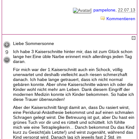
pampelone
22.07.13
Kommentieren
Liebe Sommersonne
9
Ich habe 3 Kaiserschnitte hinter mir, das ist zum Glück schon
lange her.Eine üble Narbe erinnert mich allerdings jeden Tag
daran.
Für mich war der 1.Kaiserschnitt auch ein Schock, völlig
unerwartet und deshalb vielleicht auch riesen schmerzhaft
danach. Ich habe lange getrauert, dass ich nicht normal
gebären konnte. Aber ohne Kaiserschnitte wären ich oder die
Kinder wohl nicht mehr am Leben. Dank diesem Eingriff der
modernen Medizin konnte ich Kinder bekommen. So habe ich
diese Trauer überwunden!
Aber der Kaiserschnitt fängt damit an, dass Du rasiert wirst,
eine Peridural-Anästhesie bekommst und auf einen schmalen
Schragen gelegt wirst. Die Betreuung ist gut, aber Du hast ein
grünes Tuch vor dir und es rüttelt und schüttelt. Ich fühlte
mich wie eine Tetraplegikerin... Danch bekommst Du das Kind
kurz zu Gesicht(als Letzte!) und wirst zugenäht, während das
Kind versorgt wird. Danach lag ich jeweils fast 2 Std. im