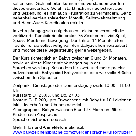
sehen sind. Sich mitteilen können und verstanden werden –
dieses wunderbare Gefühl stärkt nicht nur Selbstvertrauen
und Beziehung, es hilft auch Frustration zu vermindern. Ganz
nebenbei werden spielerisch Motorik, Selbstwahrnehmung
und Hand-Auge-Koordination trainiert.
In zehn pädagogisch aufgebauten Lektionen vermittelt die
zertifizierte Kursleiterin die ersten 75 Zeichen mit viel Spiel,
Spass, Musik und Bewegung. Dank ihrer 14 Monate alten
Tochter ist sie selbst völlig von den Babyzeichen verzaubert
und möchte diese Begeisterung gerne weitergeben.
Der Kurs richtet sich an Babys zwischen 6 und 24 Monaten,
sowie an ältere Kinder mit Verzögerung in der
Sprachentwicklung. Besonders für zwei- und mehrsprachig
aufwachsende Babys sind Babyzeichen eine wertvolle Brücke
zwischen den Sprachen.
Zeitpunkt: Dienstags oder Donnerstags, jeweils 10.00 - 11.00
Uhr
Kursstart: Di, 25.03. und Do, 27.03.
Kosten: CHF 260,- pro Erwachsene mit Baby für 10 Lektionen
inkl. Liederheft und Übungsmaterial
Altersgruppen: Babys zwischen 6 und 24 Monaten, ältere
Kinder nach Absprache
Sprache: Schweizerdeutsch
Mehr Infos und Anmeldeformular auf:
www.babyzeichensprache.com/zwergensprache/kursort/luzern.