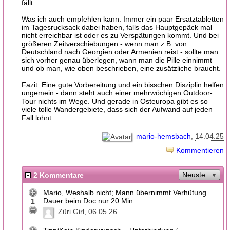
fällt.
Was ich auch empfehlen kann: Immer ein paar Ersatztabletten
im Tagesrucksack dabei haben, falls das Hauptgepäck mal
nicht erreichbar ist oder es zu Verspätungen kommt. Und bei
größeren Zeitverschiebungen - wenn man z.B. von
Deutschland nach Georgien oder Armenien reist - sollte man
sich vorher genau überlegen, wann man die Pille einnimmt
und ob man, wie oben beschrieben, eine zusätzliche braucht.
Fazit: Eine gute Vorbereitung und ein bisschen Disziplin helfen
ungemein - dann steht auch einer mehrwöchigen Outdoor-
Tour nichts im Wege. Und gerade in Osteuropa gibt es so
viele tolle Wandergebiete, dass sich der Aufwand auf jeden
Fall lohnt.
mario-hemsbach
14.04.25
Kommentieren
Neuste
2 Kommentare
Mario, Weshalb nicht; Mann übernimmt Verhütung.
Dauer beim Doc nur 20 Min.
1
Züri Girl
06.05.26