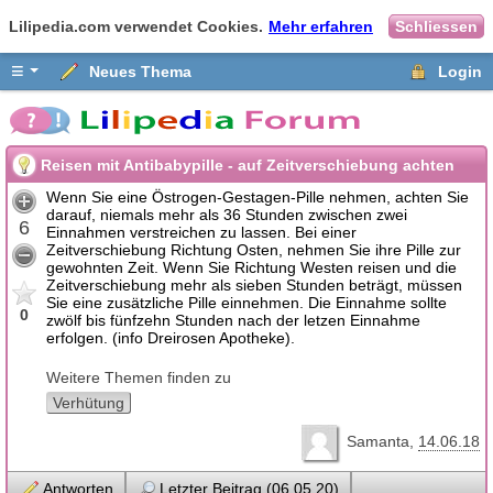
Lilipedia.com verwendet Cookies.
Mehr erfahren
Schliessen
≡
Neues Thema
Login
Reisen mit Antibabypille - auf Zeitverschiebung achten
Wenn Sie eine Östrogen-Gestagen-Pille nehmen, achten Sie
darauf, niemals mehr als 36 Stunden zwischen zwei
6
Einnahmen verstreichen zu lassen. Bei einer
Zeitverschiebung Richtung Osten, nehmen Sie ihre Pille zur
gewohnten Zeit. Wenn Sie Richtung Westen reisen und die
Zeitverschiebung mehr als sieben Stunden beträgt, müssen
Sie eine zusätzliche Pille einnehmen. Die Einnahme sollte
0
zwölf bis fünfzehn Stunden nach der letzen Einnahme
erfolgen. (info Dreirosen Apotheke).
Weitere Themen finden zu
Verhütung
Samanta
14.06.18
Antworten
Letzter Beitrag (06.05.20)