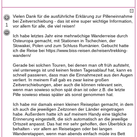
Vielen Dank für die ausführliche Erklärung zur Pilleneinnahme
bei Zeitverschiebung - das ist eine super wichtige Information,
1
vor allem für alle, die viel reisen!
Ich habe letztes Jahr eine mehrwöchige Wanderreise durch
Osteuropa gemacht, mit Stationen in Tschechien, der
Slowakei, Polen und zum Schluss Rumänien. Gebucht hatte
ich die Reise bei https://www.biss-reisen.de/reisen/trekking-
wandern/
Gerade bei solchen Touren, bei denen man oft früh aufsteht,
viel unterwegs ist und keinen festen Tagesablauf hat, kann es
schnell passieren, dass man die Einnahmezeit aus den Augen
verliert. In meinem Fall gab es zwar keine großen
Zeitverschiebungen, aber auch die können relevant sein,
wenn man sowieso schon spät dran ist oder z.B. die letzte
Pille sowieso etwas später als sonst genommen hat.
Ich habe mir damals einen kleinen Reiseplan gemacht, in dem
ich auch die jeweiligen Zeitzonen der Länder eingetragen
habe. Außerdem hatte ich auf meinem Handy eine tägliche
Erinnerung eingestellt, die sich automatisch an die jeweilige
Ortszeit anpasst. Das hat mir sehr geholfen, den Überblick zu
behalten - vor allem an Reisetagen oder bei langen
Wanderetappen, wenn man abends einfach müde ins Bett