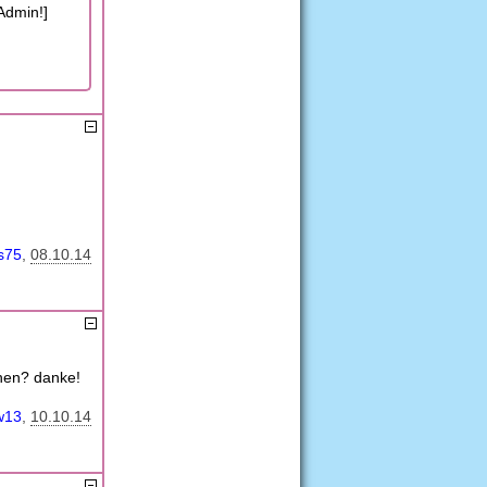
Admin!]
s75
08.10.14
chen? danke!
w13
10.10.14