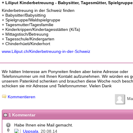
+ Liliput Kinderbetreuung - Babysitter, Tagesmütter, Spielgruppe
Kinderbetreuung in der Schweiz finden
+ Babysitter/Babysitting
+ Spielgruppe/Waldspielgruppe
+ Tagesmutter/Tagesfamilie
+ Kinderkrippen/Kindertagesstätten (KiTa)
+ Mittagstisch/Betreuung
+ Tagesschule/Kindergarten
+ Chinderhüeti/Kinderhort
www.Liliput.ch/Kinderbetreuung-in-der-Schweiz
Wir hätten Interesse am Ponyreiten finden aber keine Adresse oder
Telefonnummer um mit Ihnen Kontakt aufzunehmen. Wir würden es g
unserem Patenkind schenken und brauchen diese Woche noch beschei
schicken sie mir Adresse und Telefonnummer. Vielen Dank
Kommentieren
Ma
1 Kommentar
Habe Ihnen eine Mail gemacht.
0
Uppsala
20.08.14