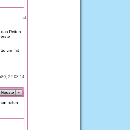
n das Reiten
 erste
te, um mit
a80
22.08.14
Neuste
nen reiten