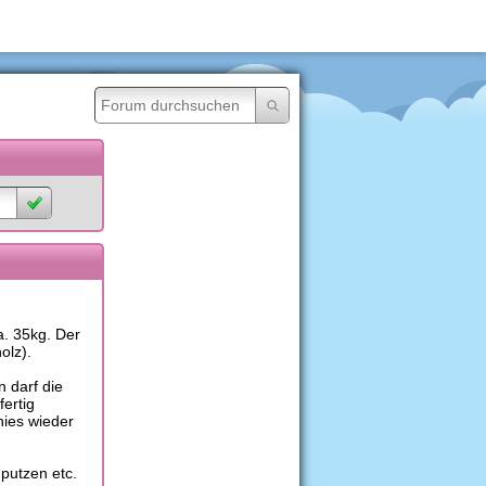
a. 35kg. Der
olz).
n darf die
fertig
nies wieder
putzen etc.