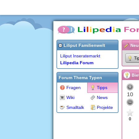
Liliput Familienwelt
Neu
Liliput Inseratemarkt
Ti
Lilipedia Forum
Bie
Forum Thema Typen
Fragen
Tipps
10
Wiki
News
Smalltalk
Projekte
0