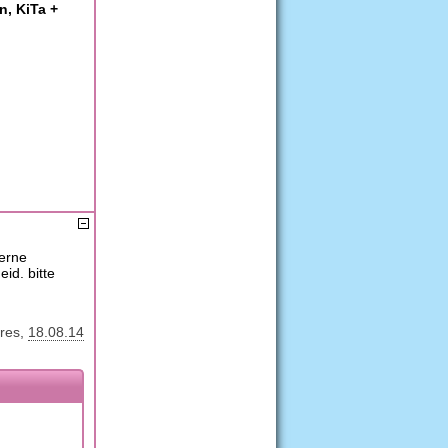
n, KiTa +
erne
d. bitte
res
18.08.14