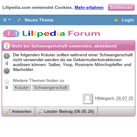
Lilipedia.com verwendet Cookies.
Mehr erfahren
Schliessen
≡
Neues Thema
Login
Nicht bei Schwangerschaft verwenden, abtreibend
Die folgenden Kräuter sollten während einer Schwangerschaft
nicht verwendet werden da sie Gebärmutterkotraktionen
4
auslösen können: Salbei, Ysop, Rosmarin Mönchspfeffer und
Wacholder.
Weitere Themen finden zu
0
Kräuter
Schwangerschaft
Hildegard
26.07.20
Antworten
Letzter Beitrag (06.05.26)