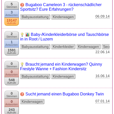
5
Bugaboo Cameleon 3 - rückenschädlicher
Stimmen
Sportsitz? Eure Erfahrungen?
3
Antworten
06.09.14
Babyausstattung
Kinderwagen
19147
Aufrufe
2
Baby-/Kinderkleiderbörse und Tauschbörse
Stimmen
in in Root / Luzern
1
Antworten
Babyausstattung
Kinderkleider
Kinderwagen
Secon
1591
22.06.14
Aufrufe
0
Braucht jemand ein Kinderwagen? Quinny
Stimmen
Frestyle Wanne + Fashion Kindersitz
0
Antworten
16.06.14
Babyausstattung
Kinderwagen
548
Aufrufe
0
Sucht jemand einen Bugaboo Donkey Twin
Stimmen
07.01.14
0
Kinderwagen
Antworten
243
Aufrufe