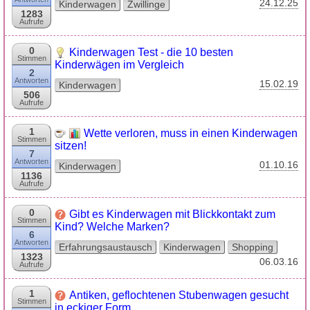
24.12.25
Kinderwagen
Zwillinge
1283
Aufrufe
0
Kinderwagen Test - die 10 besten
Stimmen
Kinderwägen im Vergleich
2
Antworten
15.02.19
Kinderwagen
506
Aufrufe
1
Wette verloren, muss in einen Kinderwagen
Stimmen
sitzen!
7
Antworten
01.10.16
Kinderwagen
1136
Aufrufe
0
Gibt es Kinderwagen mit Blickkontakt zum
Stimmen
Kind? Welche Marken?
6
Antworten
Erfahrungsaustausch
Kinderwagen
Shopping
1323
06.03.16
Aufrufe
1
Antiken, geflochtenen Stubenwagen gesucht
Stimmen
in eckiger Form