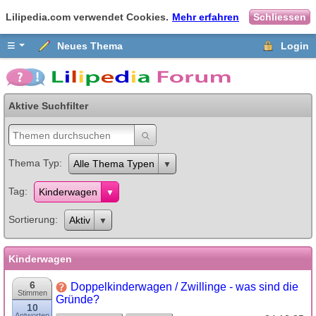
Lilipedia.com verwendet Cookies.
Mehr erfahren
Schliessen
≡
Neues Thema
Login
Aktive Suchfilter
Thema Typ
Alle Thema Typen
Tag
Kinderwagen
Sortierung
Aktiv
Kinderwagen
6
Doppelkinderwagen / Zwillinge - was sind die
Stimmen
Gründe?
10
Antworten