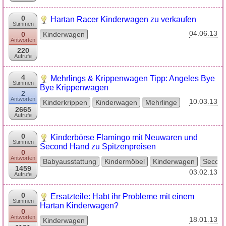
0
Hartan Racer Kinderwagen zu verkaufen
Stimmen
04.06.13
0
Kinderwagen
Antworten
220
Aufrufe
4
Mehrlings & Krippenwagen Tipp: Angeles Bye
Stimmen
Bye Krippenwagen
2
Antworten
10.03.13
Kinderkrippen
Kinderwagen
Mehrlinge
2665
Aufrufe
0
Kinderbörse Flamingo mit Neuwaren und
Stimmen
Second Hand zu Spitzenpreisen
0
Antworten
Babyausstattung
Kindermöbel
Kinderwagen
Secon
1459
03.02.13
Aufrufe
0
Ersatzteile: Habt ihr Probleme mit einem
Stimmen
Hartan Kinderwagen?
0
Antworten
18.01.13
Kinderwagen