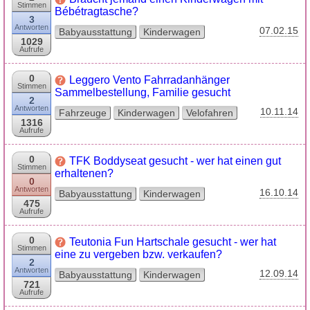
Stimmen
Bébétragtasche?
3
Antworten
07.02.15
Babyausstattung
Kinderwagen
1029
Aufrufe
0
Leggero Vento Fahrradanhänger
Stimmen
Sammelbestellung, Familie gesucht
2
Antworten
10.11.14
Fahrzeuge
Kinderwagen
Velofahren
1316
Aufrufe
0
TFK Boddyseat gesucht - wer hat einen gut
Stimmen
erhaltenen?
0
Antworten
16.10.14
Babyausstattung
Kinderwagen
475
Aufrufe
0
Teutonia Fun Hartschale gesucht - wer hat
Stimmen
eine zu vergeben bzw. verkaufen?
2
Antworten
12.09.14
Babyausstattung
Kinderwagen
721
Aufrufe