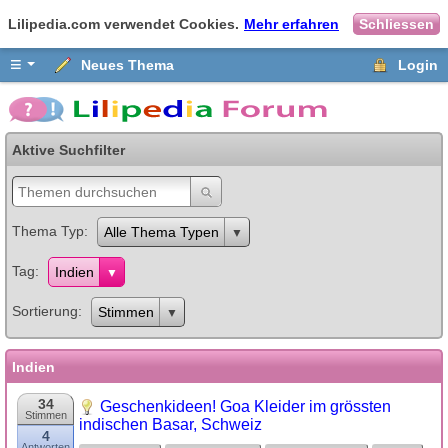
Lilipedia.com verwendet Cookies.
Mehr erfahren
Schliessen
≡
Neues Thema
Login
Aktive Suchfilter
Thema Typ
Alle Thema Typen
Tag
Indien
Sortierung
Stimmen
Indien
34
Geschenkideen! Goa Kleider im grössten
Stimmen
indischen Basar, Schweiz
4
Antworten