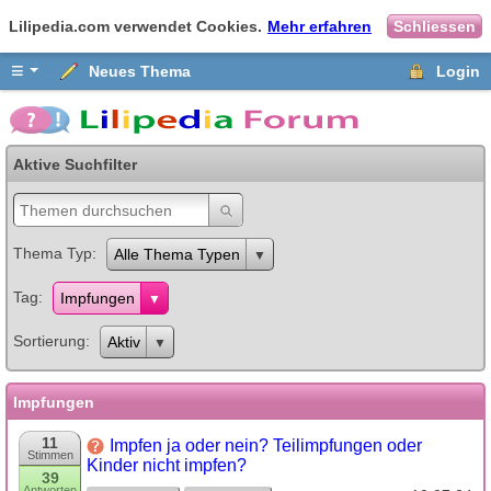
Lilipedia.com verwendet Cookies.
Mehr erfahren
Schliessen
≡
Neues Thema
Login
Aktive Suchfilter
Thema Typ
Alle Thema Typen
Tag
Impfungen
Sortierung
Aktiv
Impfungen
11
Impfen ja oder nein? Teilimpfungen oder
Stimmen
Kinder nicht impfen?
39
Antworten