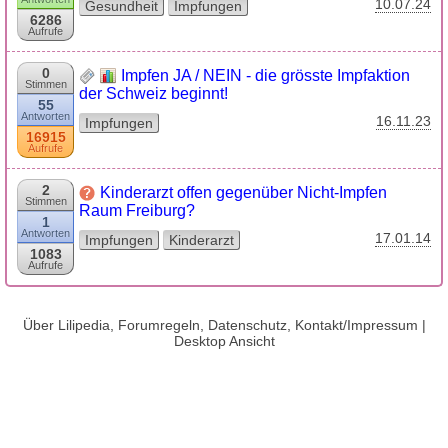
10.07.24
Gesundheit
Impfungen
6286
Aufrufe
0
Impfen JA / NEIN - die grösste Impfaktion
Stimmen
der Schweiz beginnt!
55
Antworten
16.11.23
Impfungen
16915
Aufrufe
2
Kinderarzt offen gegenüber Nicht-Impfen
Stimmen
Raum Freiburg?
1
Antworten
17.01.14
Impfungen
Kinderarzt
1083
Aufrufe
Über Lilipedia, Forumregeln, Datenschutz, Kontakt/Impressum
|
Desktop Ansicht