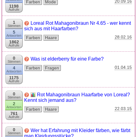
20.09.16
Farben
Mode
1198
Aufrufe
1
Loreal Rot Mahagonibraun Nr 4.65 - wer kennt
Stimmen
sich aus mit Haarfarben?
5
Antworten
28.02.16
Farben
Haare
1862
Aufrufe
0
Was ist elderberry für eine Farbe?
Stimmen
01.04.15
4
Farben
Fragen
Antworten
1175
Aufrufe
0
Rot Mahagonibraun Haarfarbe von Loreal?
Stimmen
Kennt sich jemand aus?
2
Antworten
22.03.15
Farben
Haare
761
Aufrufe
0
Wer hat Erfahrung mit Kleider färben, wie färbt
Stimmen
man Kleidungsstücke?