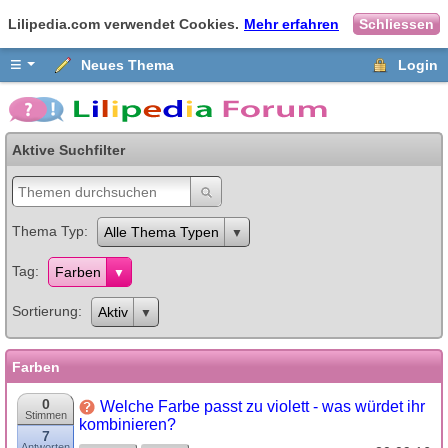
Lilipedia.com verwendet Cookies.
Mehr erfahren
Schliessen
≡
Neues Thema
Login
Aktive Suchfilter
Thema Typ
Alle Thema Typen
Tag
Farben
Sortierung
Aktiv
Farben
0
Welche Farbe passt zu violett - was würdet ihr
Stimmen
kombinieren?
7
Antworten