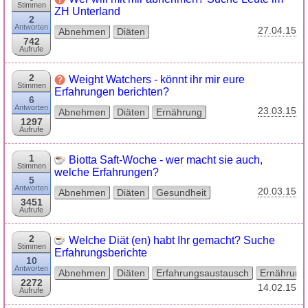
Stimmen
ZH Unterland
2
Antworten
27.04.15
Abnehmen
Diäten
742
Aufrufe
2
Weight Watchers - könnt ihr mir eure
Stimmen
Erfahrungen berichten?
6
Antworten
23.03.15
Abnehmen
Diäten
Ernährung
1297
Aufrufe
1
Biotta Saft-Woche - wer macht sie auch,
Stimmen
welche Erfahrungen?
5
Antworten
20.03.15
Abnehmen
Diäten
Gesundheit
3451
Aufrufe
2
Welche Diät (en) habt Ihr gemacht? Suche
Stimmen
Erfahrungsberichte
10
Antworten
Abnehmen
Diäten
Erfahrungsaustausch
Ernährung
2272
14.02.15
Aufrufe