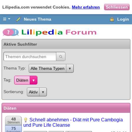
Lilipedia.com verwendet Cookies.
Mehr erfahren
Schliessen
≡
Neues Thema
Login
Aktive Suchfilter
Thema Typ
Alle Thema Typen
Tag
Diäten
Sortierung
Aktiv
Diäten
48
Schnell abnehmen - Diät mit Pure Cambogia
Stimmen
und Pure Life Cleanse
75
Antworten