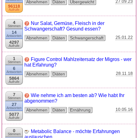
27.09.23
Abnehmen
Diäten
Übergewicht
96118
Aufrufe
4
Nur Salat, Gemüse, Fleisch in der
Stimmen
Schwangerschaft? Gesund essen?
14
Antworten
25.01.22
Abnehmen
Diäten
Schwangerschaft
4297
Aufrufe
1
Figure Control Mahlzeitersatz der Migros - wer
Stimmen
hat Erfahrung?
6
Antworten
28.11.18
Abnehmen
Diäten
5864
Aufrufe
7
Wie nehme ich am besten ab? Wie habt Ihr
Stimmen
abgenommen?
27
Antworten
10.05.16
Abnehmen
Diäten
Ernährung
5077
Aufrufe
0
Metabolic Balance - möchte Erfahrungen
Stimmen
austauschen