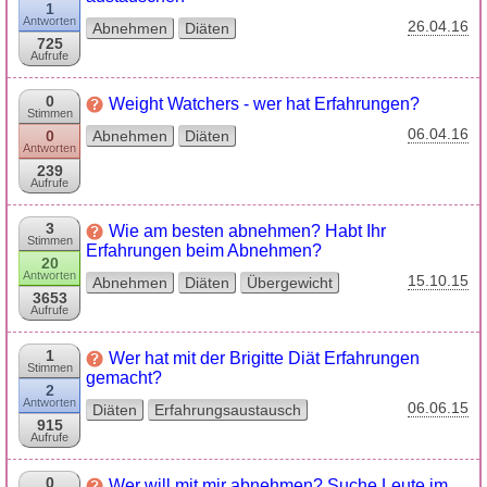
1
Antworten
26.04.16
Abnehmen
Diäten
725
Aufrufe
0
Weight Watchers - wer hat Erfahrungen?
Stimmen
06.04.16
0
Abnehmen
Diäten
Antworten
239
Aufrufe
3
Wie am besten abnehmen? Habt Ihr
Stimmen
Erfahrungen beim Abnehmen?
20
Antworten
15.10.15
Abnehmen
Diäten
Übergewicht
3653
Aufrufe
1
Wer hat mit der Brigitte Diät Erfahrungen
Stimmen
gemacht?
2
Antworten
06.06.15
Diäten
Erfahrungsaustausch
915
Aufrufe
0
Wer will mit mir abnehmen? Suche Leute im