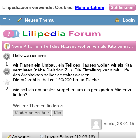
Lilipedia.com verwendet Cookies.
Mehr erfahren
Schliessen
≡
Neues Thema
Login
Neue Kita - ein Teil des Hauses wollen wir als Kita vermieten
Hallo Zusammen
1
wir Planen ein Umbau, ein Teil des Hauses wollen wir als Kita
vermieten (nähe Dielsdorf ZH). Die Einteilung kann mit Hilfe
des Architekten selber gestaltet werden.
Die m2 zahl ist bei ca 190/200 brutto Fläche.
0
wie soll ich am besten vorgehen um ein geeigneten Mieter zu
finden?
Weitere Themen finden zu
Kindertagesstätte
Kita
neela
26.01.15
Antworten
Letzter Beitrag (12.03.16)