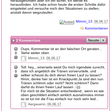
herausgefunden aber ich bin sicher, ich werde es
herausfinden. Ich habe schon heute die ersten Schritte dafür
eingeleitet und versuche mich den Situationen zu stellen,
anstatt davon wegzulaufen.
Mimmi_13
06.06.17
Kommentieren
Neuste
2 Kommentare
Oups, Kommentar ist an den falschen Ort geraten...
Siehe weiter oben
0
Mimmi_13
06.06.17
Toll: hey,,, einerseits weist Du mich irgendwie zurecht,
dass ich angeblich die Tränen vorverurteile, und
0
selber scheust du dich deren freien Lauf zu lassen?
Hmm, denke hier ist ein Knackpunkt.Ja sind den nun
Tränen schlimm oder nicht? Nicht schlimm? Dann
darfst du ihnen freien Lauf lassen :-)))
Für mich ist die Situation entscheidend...wenn es wie
oben geschildert einfach wirklich ausnahmslos immer
so ist tut mir die Frau einfach nur noch sehr leid...
Aargauerin
06.06.17