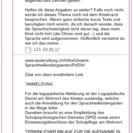
abgemachtes Zeichen geben...
Helfen dir diese Angaben so weiter? Falls noch nicht,
würde ich dieses Thema noch mit dem Kinderarzt
besprechen. Waren ganz einfache kurze Tests und
beruhigten mich enorm, da ich danach wusste, dass
die Sprachschwierigkeit nicht daran lag, dass mein
Kind nicht hört (die Ohren sind gut ;-) und die
Sprache wird aufgenommen. Hoffentlich verstehst du
wie ich das meine...
123
04.06.17
www.asslenzburg.ch/Infos/Unsere-
Sprachheilkindergaerten/PxRXt/
Zitat von oben erwähntem Link:
"ANMELDUNG
Für die logopädische Abklärung ist der Logopädische
Dienst am Wohnort des Kindes zuständig, welcher
auch die Anmeldung für den Sprachheilkindergarten
in die Wege leitet.
Daneben braucht es eine Empfehlung des
Schulpsychologischen Dienstes (SPD) sowie einen
Einweisungsbeschluss der Schulpflege am Wohnort.
TERMINLICHER ABLAUF FÜR DIE AUFNAHME IN