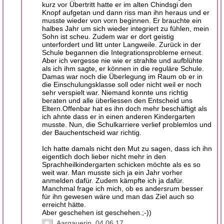
kurz vor Übertritt hatte er im alten Chindsgi den
Knopf aufgetan und dann riss man ihn heraus und er
musste wieder von vorn beginnen. Er brauchte ein
halbes Jahr um sich wieder integriert zu fühlen, mein
Sohn ist scheu. Zudem war er dort geistig
unterfordert und litt unter Langweile. Zurück in der
Schule begannen die Integrationsprobleme erneut.
Aber ich vergesse nie wie er strahlte und aufblühte
als ich ihm sagte, er können in die reguläre Schule.
Damas war noch die Überlegung im Raum ob er in
die Einschulungsklasse soll oder nicht weil er noch
sehr verspielt war. Niemand konnte uns richtig
beraten und alle überliessen den Entscheid uns
Eltern.Offenbar hat es ihn doch mehr beschäftigt als
ich ahnte dass er in einen anderen Kindergarten
musste. Nun, die Schulkarriere verlief problemlos und
der Bauchentscheid war richtig.
Ich hatte damals nicht den Mut zu sagen, dass ich ihn
eigentlich doch lieber nicht mehr in den
Sprachheilkindergarten schicken möchte als es so
weit war. Man musste sich ja ein Jahr vorher
anmelden dafür. Zudem kämpfte ich ja dafür.
Manchmal frage ich mich, ob es andersrum besser
für ihn gewesen wäre und man das Ziel auch so
erreicht hätte.
Aber geschehen ist geschehen.;-))
Aargauerin
04.06.17