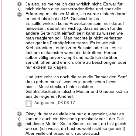
Ja also, so meinte ich das wirklich nicht. Es war für
mich einfach eine ausserordentliche und spezielle
0
Erfahrung mit dieser Mutter, ich wurde einfach daran
erinnert als ich die OP- Geschichte las.
Es sollte wirklich keine Provokation sein, nur darauf
hinweisen, das ist mir wichtig, dass es auch für die
andere Seite nicht einfach sein kann zu wissen wie
man reagieren soll. Man möchte ja nicht verletzten
oder gar ins Fettnäpfchen treten. Es ist wie mit
Krebskranken Leuten zum Beispiel oder so.. es ist
fast am einfachsten wenn die betroffene Person
selber völlig unverkrampft und natürlich darüber
spricht, offen und ehrlich, ohne zu beschönigen oder
nur extrem zu klagen.
Und jetzt kehr ich noch die raus die "immer den Senf
dazu geben muss", was es ja auch schon hiess
hier...: Meist stecken hinter solchen
Gefühlsblockaden falsche Muster und Glaubenssätze
aus der eigenen Kindheit.
Aargauerin
06.06.17
Okay, du hast es vielleicht nur gut gemeint, aber es
kam mir auch ein bisschen provokativ vor - der Fall
0
mit dieser Mutter. So im Sinne - schau, du bist gleich
wie sie (ich weiss, du hast es wohl nicht so gemeint)
Aber vielleicht brauche ich zurzeit auch