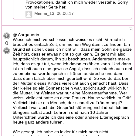
Provokationen, damit ich mich wieder verstehe. Sorry
von meiner Seite her.
Mimmi_13
06.06.17
@ Aargauerin
Wieso ich mich verschliesse, ich weiss es nicht. Vermutlich
0
braucht es einfach Zeit, um meinen Weg damit zu finden. Ein
Grund ist sicher, dass ich nicht will, dass mein Sohn die ganze
Zeit hört, dass er etwas nicht so gut kann. Es geht mir also
hauptsächlich darum, ihn zu beschützen. Andererseits merke
ich, dass es gut tut, wenn ich davon erzählen kann. Und dann
ist da halt auch eine gewisse Angst, dass ich einfach auch mal
zu emotional werde sprich in Tränen ausbreche und dann
dass dann falsch über mich geurteilt wird. So wie du das bei
der Mutter dieses Kindes vielleicht auch gemacht hast. Dass
der kleine so ein Sonnenschein war, spricht auch wirklich für
die Mutter. Ihr Weinen war nur eine Momentaufnahme. Wer
weiss, vielleicht hatte es diese Frau zu Hause wirklich im Griff.
Vielleicht ist sie ein Mensch, der schnell zu Tränen neigt?
Vielleicht war auch die Gesprächsführung nicht ideal. Ich bin
übrigens selbst auch Lehrerin und nach 10 Jahren
Unterrichten würde ich das eine oder andere Elterngespräch
heute ganz anders führen.
Wie gesagt, ich habe es leider für mich noch nicht