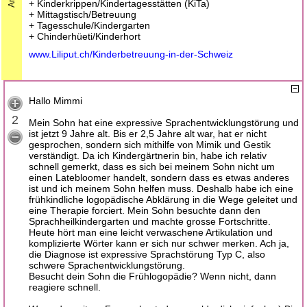
+ Kinderkrippen/Kindertagesstätten (KiTa)
+ Mittagstisch/Betreuung
+ Tagesschule/Kindergarten
+ Chinderhüeti/Kinderhort
www.Liliput.ch/Kinderbetreuung-in-der-Schweiz
Hallo Mimmi
2
Mein Sohn hat eine expressive Sprachentwicklungstörung und
ist jetzt 9 Jahre alt. Bis er 2,5 Jahre alt war, hat er nicht
gesprochen, sondern sich mithilfe von Mimik und Gestik
verständigt. Da ich Kindergärtnerin bin, habe ich relativ
schnell gemerkt, dass es sich bei meinem Sohn nicht um
einen Latebloomer handelt, sondern dass es etwas anderes
ist und ich meinem Sohn helfen muss. Deshalb habe ich eine
frühkindliche logopädische Abklärung in die Wege geleitet und
eine Therapie forciert. Mein Sohn besuchte dann den
Sprachheilkindergarten und machte grosse Fortschritte.
Heute hört man eine leicht verwaschene Artikulation und
komplizierte Wörter kann er sich nur schwer merken. Ach ja,
die Diagnose ist expressive Sprachstörung Typ C, also
schwere Sprachentwicklungstörung.
Besucht dein Sohn die Frühlogopädie? Wenn nicht, dann
reagiere schnell.