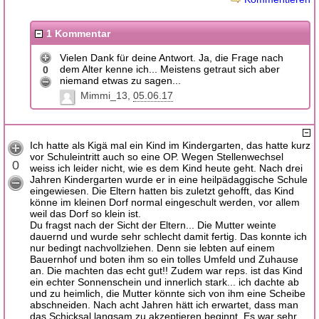
1 Kommentar
Vielen Dank für deine Antwort. Ja, die Frage nach
dem Alter kenne ich... Meistens getraut sich aber
0
niemand etwas zu sagen...
Mimmi_13
05.06.17
Ich hatte als Kigä mal ein Kind im Kindergarten, das hatte kurz
vor Schuleintritt auch so eine OP. Wegen Stellenwechsel
0
weiss ich leider nicht, wie es dem Kind heute geht. Nach drei
Jahren Kindergarten wurde er in eine heilpädaggische Schule
eingewiesen. Die Eltern hatten bis zuletzt gehofft, das Kind
könne im kleinen Dorf normal eingeschult werden, vor allem
weil das Dorf so klein ist.
Du fragst nach der Sicht der Eltern... Die Mutter weinte
dauernd und wurde sehr schlecht damit fertig. Das konnte ich
nur bedingt nachvollziehen. Denn sie lebten auf einem
Bauernhof und boten ihm so ein tolles Umfeld und Zuhause
an. Die machten das echt gut!! Zudem war reps. ist das Kind
ein echter Sonnenschein und innerlich stark... ich dachte ab
und zu heimlich, die Mutter könnte sich von ihm eine Scheibe
abschneiden. Nach acht Jahren hätt ich erwartet, dass man
das Schicksal langsam zu akzeptieren beginnt. Es war sehr