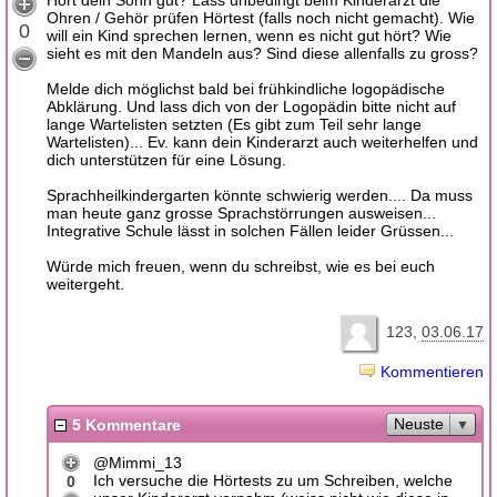
Hört dein Sohn gut? Lass unbedingt beim Kinderarzt die
Ohren / Gehör prüfen Hörtest (falls noch nicht gemacht). Wie
0
will ein Kind sprechen lernen, wenn es nicht gut hört? Wie
sieht es mit den Mandeln aus? Sind diese allenfalls zu gross?
Melde dich möglichst bald bei frühkindliche logopädische
Abklärung. Und lass dich von der Logopädin bitte nicht auf
lange Wartelisten setzten (Es gibt zum Teil sehr lange
Wartelisten)... Ev. kann dein Kinderarzt auch weiterhelfen und
dich unterstützen für eine Lösung.
Sprachheilkindergarten könnte schwierig werden.... Da muss
man heute ganz grosse Sprachstörrungen ausweisen...
Integrative Schule lässt in solchen Fällen leider Grüssen...
Würde mich freuen, wenn du schreibst, wie es bei euch
weitergeht.
123
03.06.17
Kommentieren
Neuste
5 Kommentare
@Mimmi_13
Ich versuche die Hörtests zu um Schreiben, welche
0