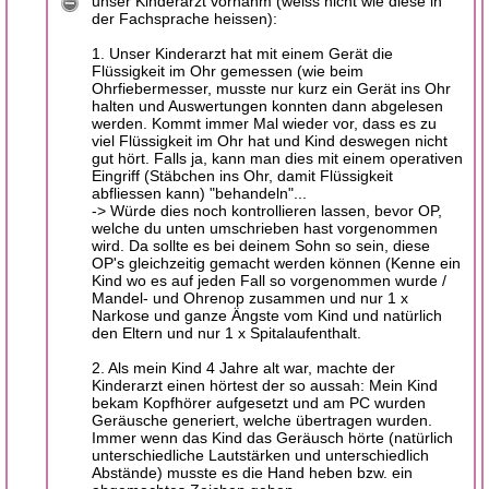
unser Kinderarzt vornahm (weiss nicht wie diese in
der Fachsprache heissen):
1. Unser Kinderarzt hat mit einem Gerät die
Flüssigkeit im Ohr gemessen (wie beim
Ohrfiebermesser, musste nur kurz ein Gerät ins Ohr
halten und Auswertungen konnten dann abgelesen
werden. Kommt immer Mal wieder vor, dass es zu
viel Flüssigkeit im Ohr hat und Kind deswegen nicht
gut hört. Falls ja, kann man dies mit einem operativen
Eingriff (Stäbchen ins Ohr, damit Flüssigkeit
abfliessen kann) "behandeln"...
-> Würde dies noch kontrollieren lassen, bevor OP,
welche du unten umschrieben hast vorgenommen
wird. Da sollte es bei deinem Sohn so sein, diese
OP's gleichzeitig gemacht werden können (Kenne ein
Kind wo es auf jeden Fall so vorgenommen wurde /
Mandel- und Ohrenop zusammen und nur 1 x
Narkose und ganze Ängste vom Kind und natürlich
den Eltern und nur 1 x Spitalaufenthalt.
2. Als mein Kind 4 Jahre alt war, machte der
Kinderarzt einen hörtest der so aussah: Mein Kind
bekam Kopfhörer aufgesetzt und am PC wurden
Geräusche generiert, welche übertragen wurden.
Immer wenn das Kind das Geräusch hörte (natürlich
unterschiedliche Lautstärken und unterschiedlich
Abstände) musste es die Hand heben bzw. ein