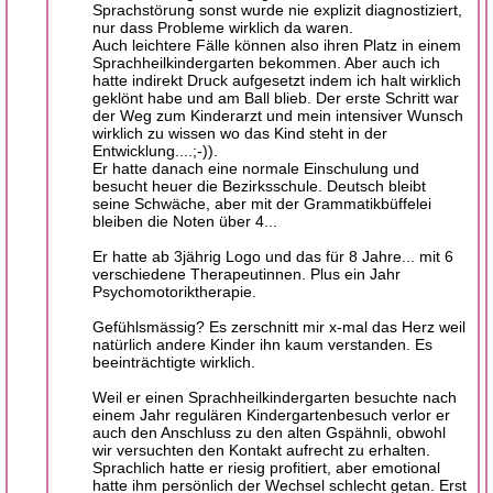
Sprachstörung sonst wurde nie explizit diagnostiziert,
nur dass Probleme wirklich da waren.
Auch leichtere Fälle können also ihren Platz in einem
Sprachheilkindergarten bekommen. Aber auch ich
hatte indirekt Druck aufgesetzt indem ich halt wirklich
geklönt habe und am Ball blieb. Der erste Schritt war
der Weg zum Kinderarzt und mein intensiver Wunsch
wirklich zu wissen wo das Kind steht in der
Entwicklung....;-)).
Er hatte danach eine normale Einschulung und
besucht heuer die Bezirksschule. Deutsch bleibt
seine Schwäche, aber mit der Grammatikbüffelei
bleiben die Noten über 4...
Er hatte ab 3jährig Logo und das für 8 Jahre... mit 6
verschiedene Therapeutinnen. Plus ein Jahr
Psychomotoriktherapie.
Gefühlsmässig? Es zerschnitt mir x-mal das Herz weil
natürlich andere Kinder ihn kaum verstanden. Es
beeinträchtigte wirklich.
Weil er einen Sprachheilkindergarten besuchte nach
einem Jahr regulären Kindergartenbesuch verlor er
auch den Anschluss zu den alten Gspähnli, obwohl
wir versuchten den Kontakt aufrecht zu erhalten.
Sprachlich hatte er riesig profitiert, aber emotional
hatte ihm persönlich der Wechsel schlecht getan. Erst