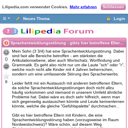
Lilipedia.com verwendet Cookies.
Mehr erfahren
Schliessen
≡
Neues Thema
Login
Sprachentwicklungsstörung - gibts hier betroffene Eltern mit Kindern?
Mein Sohn (3 3/4) hat eine Sprachentwicklungsstörung. Dabei
sind fast alle Bereiche betroffen - am stärksten die
0
Artikulationsebene, aber auch Wortschatz, Wortfindung und
Grammatik. Es geht also nicht nur um die Laute "sch" oder "r",
welche noch nicht alle Kinder mit 4 Jahren beherrschen,
sondern um eine umfassende Störung des Spracherwerbs.
0
Leider fehlt mir ein Austausch mit anderen betroffenen Eltern,
da solche Sprachentwicklungsstörungen doch nicht allzu
häufig vorkommen und niemand in unserem Umfeld ähnliche
Probleme hat. Dabei wäre es doch sehr hilfreich, wenn man
sich gegenseitig austauschen könnte und Leute kennenlernen
könnte, welche die gleiche "Gefühlspalette" durchmachen...
Gibt es hier betroffene Eltern mit Kindern, die eine
Sprachentwicklungsstörung haben (vorzugsweise im Raum
Nordwestschweiz)? Wäre schön, auf diesem Weg