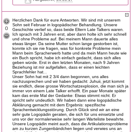
Herzlichen Dank für eure Antworten. Wir sind mit unserem
Sohn seit Februar in logopädischer Behandlung. Unsere
0
Geschichte verlief so, dass beide Eltern Late Talkers waren.
Ich sprach mit 3 Jahren erst, aber dann holte ich sehr schnell
und ohne Probleme auf. Bei meinem Mann dauerte alles
etwas länger. Da seine Mutter schon lange gestorben ist,
konnte ich sie nie fragen, was für konkrete Probleme mein
Mann beim Spracherwerb hatte und da mein Mann heute wie
ein Buch spricht, habe ich einfach gedacht, dass sich alles
geben würde. Erst in den letzten Monaten, nach 9 Jahren
Beziehung ist mir aufgefallen, dass er einen leichten
Sprachfehler hat...
Unser Sohn hat mit 2 3/4 dann begonnen, uns alles
nachzusprechen und wir haben gedacht: Juhuii, jetzt kommt
sie endlich, diese grosse Wortschatzexplosion, die man sich ja
immer von einem Late Talker erhofft. Ein paar Monate später
kam das erste Mal der Gedanke: Etwas stimmt nicht. Er
spricht sehr undeutlich. Wir haben dann eine logopädische
Abklärung gemacht mit dem Ergebnis: spezifische
Sprachentwicklungsstörung. Durch Glück sind wir an eine
sehr gute Logopädin geraten, die sich für uns einsetzte und
uns vor der normalerweise sehr langen Warteliste bewahrte.
Unsere Logopädin meint auch, dass die Artikulationsprobleme
am zu kurzen Zungenbändchen liegen und verwies uns an