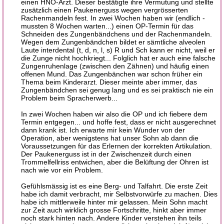
einen HNO-Arzt. Dieser bestätigte ihre Vermutung und stellte
zusätzlich einen Paukenerguss wegen vergrösserten
Rachenmandeln fest. In zwei Wochen haben wir (endlich -
mussten 8 Wochen warten...) einen OP-Termin für das
Schneiden des Zungenbändchens und der Rachenmandeln.
Wegen dem Zungenbändchen bildet er sämtliche alveolen
Laute interdental (t, d, n, l, s) R und Sch kann er nicht, weil er
die Zunge nicht hochkriegt... Folglich hat er auch eine falsche
Zungenruhenlage (zwischen den Zähnen) und häufig einen
offenen Mund. Das Zungenbänchen war schon früher ein
Thema beim Kinderarzt. Dieser meinte aber immer, das
Zungenbändchen sei genug lang und es sei praktisch nie ein
Problem beim Spracherwerb...
In zwei Wochen haben wir also die OP und ich fiebere dem
Termin entgegen... und hoffe fest, dass er nicht ausgerechnet
dann krank ist. Ich erwarte mir kein Wunder von der
Operation, aber wenigstens hat unser Sohn ab dann die
Voraussetzungen für das Erlernen der korrekten Artikulation.
Der Paukenerguss ist in der Zwischenzeit durch einen
Trommelfellriss entwichen, aber die Belüftung der Ohren ist
nach wie vor ein Problem.
Gefühlsmässig ist es eine Berg- und Talfahrt. Die erste Zeit
habe ich damit verbracht, mir Selbstvorwürfe zu machen. Dies
habe ich mittlerweile hinter mir gelassen. Mein Sohn macht
zur Zeit auch wirklich grosse Fortschritte, hinkt aber immer
noch stark hinten nach. Andere Kinder verstehen ihn teils