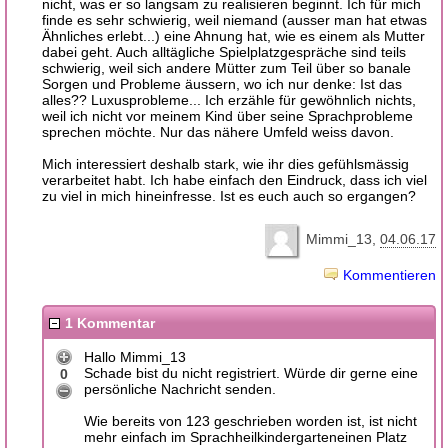
nicht, was er so langsam zu realisieren beginnt. Ich für mich
finde es sehr schwierig, weil niemand (ausser man hat etwas
Ähnliches erlebt...) eine Ahnung hat, wie es einem als Mutter
dabei geht. Auch alltägliche Spielplatzgespräche sind teils
schwierig, weil sich andere Mütter zum Teil über so banale
Sorgen und Probleme äussern, wo ich nur denke: Ist das
alles?? Luxusprobleme... Ich erzähle für gewöhnlich nichts,
weil ich nicht vor meinem Kind über seine Sprachprobleme
sprechen möchte. Nur das nähere Umfeld weiss davon.
Mich interessiert deshalb stark, wie ihr dies gefühlsmässig
verarbeitet habt. Ich habe einfach den Eindruck, dass ich viel
zu viel in mich hineinfresse. Ist es euch auch so ergangen?
Mimmi_13
04.06.17
Kommentieren
1 Kommentar
Hallo Mimmi_13
Schade bist du nicht registriert. Würde dir gerne eine
0
persönliche Nachricht senden.
Wie bereits von 123 geschrieben worden ist, ist nicht
mehr einfach im Sprachheilkindergarteneinen Platz