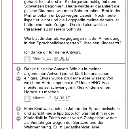
gehabt. Er hat erst im Kindergarten richtig mit dem
Schwatzen begonnen. Heute würde er garantiert die
gleiche Diagnose wie mein Sohn erhalten. Erst in der
Primar bekam er Logo wegen Lispeln. Noch heute
lispelt er leicht und die Logopädin meinte damals, er
hätte eine faule Zunge... Da sind also wirklich
Parallelen zu unserem Sohn da.
Wie bist du damals vorgegangen mit der Anmeldung
in den Sprachheilkindergarten? Über den Kinderarzt?
Ich danke dir für deine Antwort.
Mimmi_13
04.06.17
Danke für deine Antwort. Wie du in meiner
allgemeinen Antwort siehst, läuft bei uns schon
0
einiges. Etwas würde ich gerne aber wissen: Von
welchem Hörtest sprichst du? Unser HNO-Arzt
meinte, es sei schwierig, mit Kleinkindern einen
Hörtest zu machen.
Mimmi_13
04.06.17
Mein Kind war auch ein Jahr in der Sprachheilschule
und spricht heute tipp topp. Ich war mit ihm in der
0
Kinderlinik in Zürich wo er von A-Z abgeklärt wurde
als Vierjähriger wegen der Sprache und der
Wahrnehmung. Er ist Legastheniker, eine