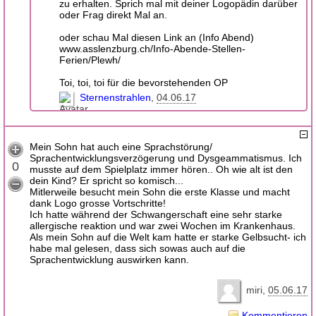
zu erhalten. Sprich mal mit deiner Logopädin darüber
oder Frag direkt Mal an.
oder schau Mal diesen Link an (Info Abend)
www.asslenzburg.ch/Info-Abende-Stellen-
Ferien/Plewh/
Toi, toi, toi für die bevorstehenden OP
Sternenstrahlen
04.06.17
Mein Sohn hat auch eine Sprachstörung/
Sprachentwicklungsverzögerung und Dysgeammatismus. Ich
0
musste auf dem Spielplatz immer hören.. Oh wie alt ist den
dein Kind? Er spricht so komisch...
Mitlerweile besucht mein Sohn die erste Klasse und macht
dank Logo grosse Vortschritte!
Ich hatte während der Schwangerschaft eine sehr starke
allergische reaktion und war zwei Wochen im Krankenhaus.
Als mein Sohn auf die Welt kam hatte er starke Gelbsucht- ich
habe mal gelesen, dass sich sowas auch auf die
Sprachentwicklung auswirken kann.
miri
05.06.17
Kommentieren