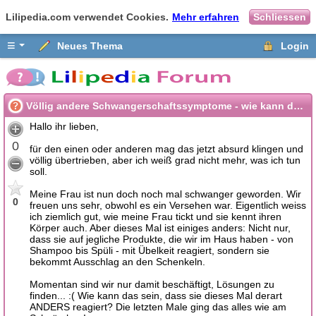
Lilipedia.com verwendet Cookies.
Mehr erfahren
Schliessen
≡
Neues Thema
Login
Völlig andere Schwangerschaftssymptome - wie kann das sein?
Hallo ihr lieben,
0
für den einen oder anderen mag das jetzt absurd klingen und
völlig übertrieben, aber ich weiß grad nicht mehr, was ich tun
soll.
Meine Frau ist nun doch noch mal schwanger geworden. Wir
0
freuen uns sehr, obwohl es ein Versehen war. Eigentlich weiss
ich ziemlich gut, wie meine Frau tickt und sie kennt ihren
Körper auch. Aber dieses Mal ist einiges anders: Nicht nur,
dass sie auf jegliche Produkte, die wir im Haus haben - von
Shampoo bis Spüli - mit Übelkeit reagiert, sondern sie
bekommt Ausschlag an den Schenkeln.
Momentan sind wir nur damit beschäftigt, Lösungen zu
finden... :( Wie kann das sein, dass sie dieses Mal derart
ANDERS reagiert? Die letzten Male ging das alles wie am