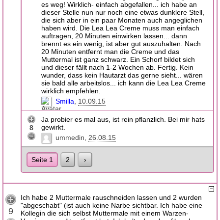
es weg! Wirklich- einfach abgefallen... ich habe an
dieser Stelle nun nur noch eine etwas dunklere Stell,
die sich aber in ein paar Monaten auch angeglichen
haben wird. Die Lea Lea Creme muss man einfach
auftragen, 20 Minuten einwirken lassen... dann
brennt es ein wenig, ist aber gut auszuhalten. Nach
20 Minuten entfernt man die Creme und das
Muttermal ist ganz schwarz. Ein Schorf bildet sich
und dieser fällt nach 1-2 Wochen ab. Fertig. Kein
wunder, dass kein Hautarzt das gerne sieht... wären
sie bald alle arbeitslos... ich kann die Lea Lea Creme
wirklich empfehlen.
Smilla
10.09.15
Ja probier es mal aus, ist rein pflanzlich. Bei mir hats
gewirkt.
8
ummedin
26.08.15
Seite 1
2
›
Ich habe 2 Muttermale rauschneiden lassen und 2 wurden
"abgeschabt" (ist auch keine Narbe sichtbar. Ich habe eine
9
Kollegin die sich selbst Muttermale mit einem Warzen-