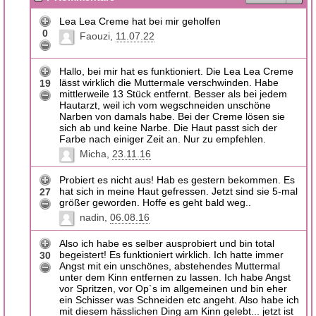
Lea Lea Creme hat bei mir geholfen
0
Faouzi
11.07.22
Hallo, bei mir hat es funktioniert. Die Lea Lea Creme
lässt wirklich die Muttermale verschwinden. Habe
19
mittlerweile 13 Stück entfernt. Besser als bei jedem
Hautarzt, weil ich vom wegschneiden unschöne
Narben von damals habe. Bei der Creme lösen sie
sich ab und keine Narbe. Die Haut passt sich der
Farbe nach einiger Zeit an. Nur zu empfehlen.
Micha
23.11.16
Probiert es nicht aus! Hab es gestern bekommen. Es
hat sich in meine Haut gefressen. Jetzt sind sie 5-mal
27
größer geworden. Hoffe es geht bald weg..
nadin
06.08.16
Also ich habe es selber ausprobiert und bin total
begeistert! Es funktioniert wirklich. Ich hatte immer
30
Angst mit ein unschönes, abstehendes Muttermal
unter dem Kinn entfernen zu lassen. Ich habe Angst
vor Spritzen, vor Op`s im allgemeinen und bin eher
ein Schisser was Schneiden etc angeht. Also habe ich
mit diesem hässlichen Ding am Kinn gelebt... jetzt ist