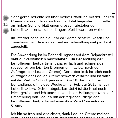
Sehr gerne berichte ich über meine Erfahrung mit der LeaLea
Creme, denn ich bin vom Resultat total begeistert. Ich hatte
12
am linken Schulterblatt einen grossen abstehenden
Leberfleck, den ich schon längere Zeit loswerden wollte.
Im Internet habe ich die LeaLea Creme bestellt. Rasch und
zuverlässig wurde mir das LeaLea Behandlungsset per Post
zugestellt.
Die Anwendung ist im Behandlungsset auf dem Beipackzettel
sehr gut verständlich beschrieben. Die Behandlung der
betroffenen Hautpartie ist ganz einfach und schmerzlos
(ausser einem leichten Brennen unmittelbar nach dem
Auftragen der LeaLea Creme). Der Leberfleck hat sich nach
Auftragen der LeaLea Creme schwarz verfärbt und ist dann
mit der Zeit zu Schorf geworden. Am 10. Tag nach der
Behandlung, d.h. diese Woche am 3. Februar 2016, ist der
Leberfleck bzw. Schorf abgefallen. Jetzt ist die Haut noch
leicht gerötet und ich unterstütze diesen Heilungsprozess auf
Empfehlung von LeaLea mit der täglichen Pflege der
betroffenen Hautpartie mit einer Aloe Vera Concentrate-
Creme.
Ich bin so froh und erleichtert, dank LeaLea Creme meinen
sehr unschönen und optisch störenden Leberfleck los zu sein.