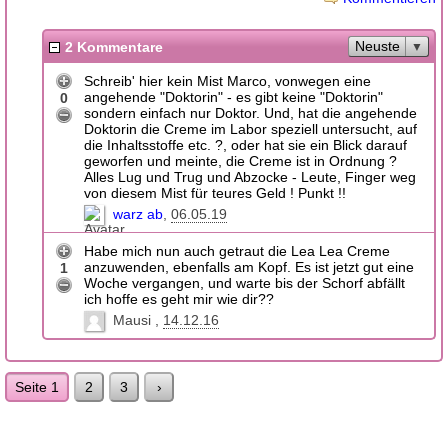
Neuste
2 Kommentare
Schreib' hier kein Mist Marco, vonwegen eine
angehende "Doktorin" - es gibt keine "Doktorin"
0
sondern einfach nur Doktor. Und, hat die angehende
Doktorin die Creme im Labor speziell untersucht, auf
die Inhaltsstoffe etc. ?, oder hat sie ein Blick darauf
geworfen und meinte, die Creme ist in Ordnung ?
Alles Lug und Trug und Abzocke - Leute, Finger weg
von diesem Mist für teures Geld ! Punkt !!
warz ab
06.05.19
Habe mich nun auch getraut die Lea Lea Creme
anzuwenden, ebenfalls am Kopf. Es ist jetzt gut eine
1
Woche vergangen, und warte bis der Schorf abfällt
ich hoffe es geht mir wie dir??
Mausi
14.12.16
Seite 1
2
3
›