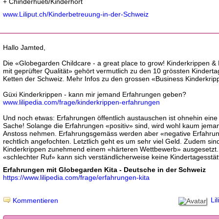
+ Chinderhüeti/Kinderhort
www.Liliput.ch/Kinderbetreuung-in-der-Schweiz
Hallo Jamted,
Die «Globegarden Childcare - a great place to grow! Kinderkrippen &
mit geprüfter Qualität» gehört vermutlich zu den 10 grössten Kinderta
Ketten der Schweiz. Mehr Infos zu den grossen «Business Kinderkrip
Güxi Kinderkrippen - kann mir jemand Erfahrungen geben?
www.lilipedia.com/frage/kinderkrippen-erfahrungen
Und noch etwas: Erfahrungen öffentlich austauschen ist ohnehin eine 
Sache! Solange die Erfahrungen «positiv» sind, wird wohl kaum jema
Anstoss nehmen. Erfahrungsgemäss werden aber «negative Erfahru
rechtlich angefochten. Letztlich geht es um sehr viel Geld. Zudem sin
Kinderkrippen zunehmend einem «härteren Wettbewerb» ausgesetzt.
«schlechter Ruf» kann sich verständlicherweise keine Kindertagesstätt
Erfahrungen mit Globegarden Kita - Deutsche in der Schweiz
https://www.lilipedia.com/frage/erfahrungen-kita
Lil
Kommentieren