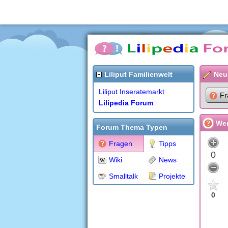
Liliput Familienwelt
Neu
Liliput Inseratemarkt
Fr
Lilipedia Forum
Wer
Forum Thema Typen
Fragen
Tipps
0
Wiki
News
Smalltalk
Projekte
0