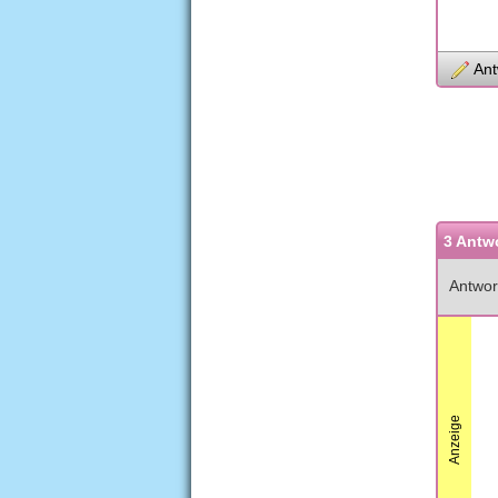
Ant
3 Antw
Antwor
Anzeige