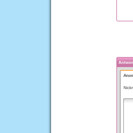
Antwort
Anon
Nick