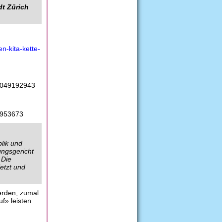
dt Zürich
n-kita-kette-
08049192943
91953673
lik und
ungsgericht
 Die
etzt und
erden, zumal
f» leisten