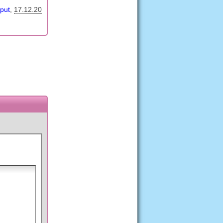
iput
17.12.20