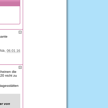
sante
Nik
06.01.16
heinen die
20 nicht zu
rtagesstätten
er von