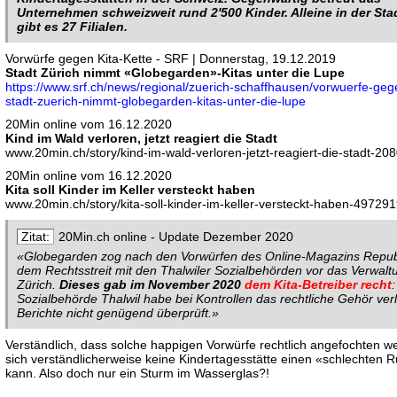
Unternehmen schweizweit rund 2'500 Kinder. Alleine in der Sta
gibt es 27 Filialen.
Vorwürfe gegen Kita-Kette - SRF | Donnerstag, 19.12.2019
Stadt Zürich nimmt «Globegarden»-Kitas unter die Lupe
https://www.srf.ch/news/regional/zuerich-schaffhausen/vorwuerfe-gege
stadt-zuerich-nimmt-globegarden-kitas-unter-die-lupe
20Min online vom 16.12.2020
Kind im Wald verloren, jetzt reagiert die Stadt
www.20min.ch/story/kind-im-wald-verloren-jetzt-reagiert-die-stadt-2
20Min online vom 16.12.2020
Kita soll Kinder im Keller versteckt haben
www.20min.ch/story/kita-soll-kinder-im-keller-versteckt-haben-4972
20Min.ch online - Update Dezember 2020
«Globegarden zog nach den Vorwürfen des Online-Magazins Repub
dem Rechtsstreit mit den Thalwiler Sozialbehörden vor das Verwalt
Zürich.
Dieses gab im November 2020
dem Kita-Betreiber recht
:
Sozialbehörde Thalwil habe bei Kontrollen das rechtliche Gehör verl
Berichte nicht genügend überprüft.»
Verständlich, dass solche happigen Vorwürfe rechtlich angefochten w
sich verständlicherweise keine Kindertagesstätte einen «schlechten Ru
kann. Also doch nur ein Sturm im Wasserglas?!