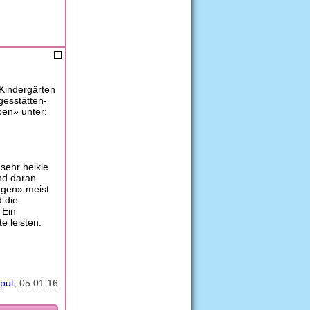
 Kindergärten
gesstätten-
pen» unter:
sehr heikle
nd daran
ngen» meist
d die
 Ein
e leisten.
iput
05.01.16