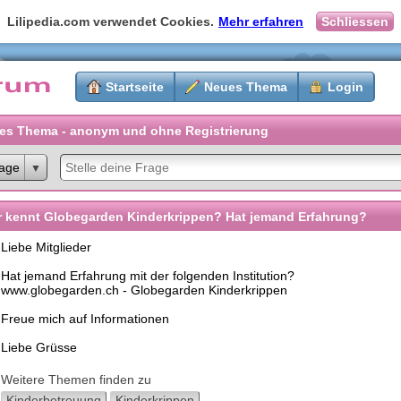
Lilipedia.com verwendet Cookies.
Mehr erfahren
Schliessen
Startseite
Neues Thema
Login
es Thema - anonym und ohne Registrierung
age
 kennt Globegarden Kinderkrippen? Hat jemand Erfahrung?
Liebe Mitglieder
Hat jemand Erfahrung mit der folgenden Institution?
www.globegarden.ch - Globegarden Kinderkrippen
Freue mich auf Informationen
Liebe Grüsse
Weitere Themen finden zu
Kinderbetreuung
Kinderkrippen