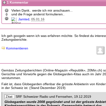
1 Kommentar
Vielen Dank.. werde ich mir anschauen...
und die Frage anderst formulieren..
0
Jamted
05.01.16
Ich geh googeln wenn ich was erfahren möchte. So findest du interes
Zeitungsberichte.
Kommentieren
Gemäss Zeitungsberichten (Online-Magazin «Republik», 20Min.ch) sc
Gerüchte und Vorwürfe gegen die Globegarden-Kitas auch im Jahr 20
verstummen.
Fakt ist, dass Globegarden offenbar die grösste Anbieterin von Kinde
in der Schweiz ist. (Stand Dezember 2019)
SRF Schweizer Radio und Fernsehen, 19.12.2019
Globegarden wurde 2008 gegründet und ist der grösste Anbiet
Kindertagesstätten in der Schweiz. Gegenwärtig betreut das