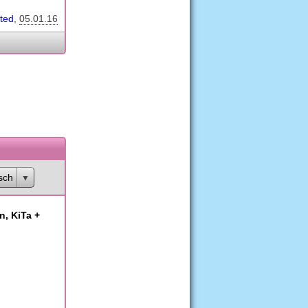
ted
05.01.16
sch
n, KiTa +