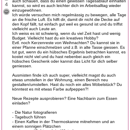
auch schauen, dass du einen gewissen Tagesablauf einhalten
4
kannst, so wird es auch leichter dich im Arbeitsalltag wieder
einzugewöhnen.
Ich würde versuchen mich regelmässig zu bewegen, alle Tage
an die frische Luft. Es hilft dir, damit dir nicht die Decke auf
den Kopf fällt, tut einfach gut weil es gesund ist und du triffst
vielleicht auch Leute an.
Ich weiss es ist schwierig, wenn du viel Zeit hast und wenig
Budget. Vielleicht hast du ein kreatives Hobby?
Evtl. noch Kerzenreste von Weihnachten? Du kannst sie in
einer Pfanne einschmelzen und z.B. in alte Tasse giessen. Es
tut gut, wenn du ein hübsches Ergebnis betrachten kannst, es
kostet nicht viel und du hast nebenbei auch gleich ein
hübsches Geschenk oder kannst das Licht für dich selber
geniessen.
Ausmisten finde ich auch super, vielleicht magst du auch
etwas umstellen in der Wohnung, einen Bereich neu
gestalten/umstellen. Hast du noch ein altes Möbelstück? Du
könntest es mit etwas Farbe aufpeppen?!
Neue Rezepte ausprobieren? Eine Nachbarin zum Essen
einladen?
- Die Natur fotografieren
- Tagebuch führen
- Einen Kaffee in der Thermoskanne mitnehmen und an
einem sonnigen Plätzchen