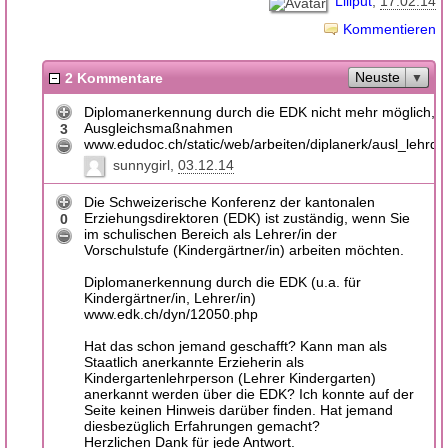
Liliput
17.02.14
Kommentieren
Neuste
2 Kommentare
Diplomanerkennung durch die EDK nicht mehr möglich, a
Ausgleichsmaßnahmen
3
www.edudoc.ch/static/web/arbeiten/diplanerk/ausl_lehrdi
sunnygirl
03.12.14
Die Schweizerische Konferenz der kantonalen
Erziehungsdirektoren (EDK) ist zuständig, wenn Sie
0
im schulischen Bereich als Lehrer/in der
Vorschulstufe (Kindergärtner/in) arbeiten möchten.
Diplomanerkennung durch die EDK (u.a. für
Kindergärtner/in, Lehrer/in)
www.edk.ch/dyn/12050.php
Hat das schon jemand geschafft? Kann man als
Staatlich anerkannte Erzieherin als
Kindergartenlehrperson (Lehrer Kindergarten)
anerkannt werden über die EDK? Ich konnte auf der
Seite keinen Hinweis darüber finden. Hat jemand
diesbezüglich Erfahrungen gemacht?
Herzlichen Dank für jede Antwort.